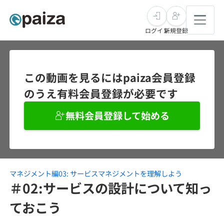
ログイン
新規登録
転職・キャリア
この動画を見るにはpaiza会員登録
のうえ有料会員登録が必要です
未経験転職
求人検索
無料会員登録して始める
新卒就活
求人検索
インタビュー
学習
求人検索
インタビュー
転職成功ガイド
本選考
マネジメント編03: サービスマネジメントを理解しよう
スキルチェック
講座一覧
転職成功ガイド
転職エージェント
＃02:サービスの設計について知っ
ゲーム・マンガ
インターン
プログラミング言語
ておこう
問題集