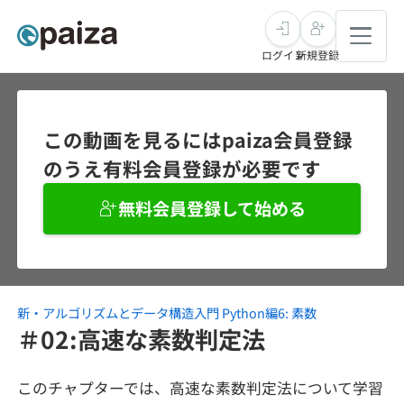
ログイン
新規登録
転職・キャリア
この動画を見るにはpaiza会員登録
のうえ有料会員登録が必要です
未経験転職
求人検索
無料会員登録して始める
新卒就活
求人検索
インタビュー
学習
求人検索
インタビュー
転職成功ガイド
本選考
新・アルゴリズムとデータ構造入門 Python編6: 素数
スキルチェック
講座一覧
転職成功ガイド
転職エージェント
＃02:高速な素数判定法
ゲーム・マンガ
インターン
プログラミング言語
問題集
このチャプターでは、高速な素数判定法について学習