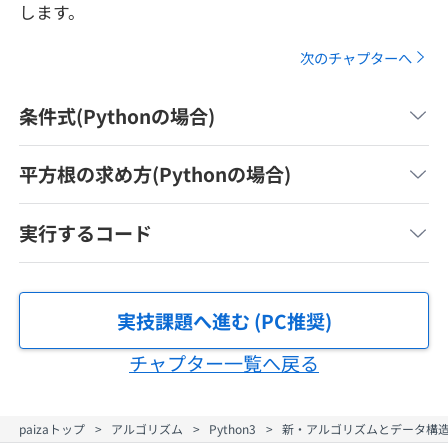
します。
メディア
SQL
4択課題
新卒エージェント
次のチャプターへ
paizaとは？
Tech Team Journal
評価結果一覧
ナレッジ
イベント・セミナー
条件式(Pythonの場合)
paiza times
再チャレンジ結果一覧
リファレンス
インタビュー
平方根の求め方(Pythonの場合)
note
就活成功ガイド
プラン
実行するコード
個人向けプラン
実技課題へ進む (PC推奨)
法人向けプラン
チャプター一覧へ戻る
学校向けプラン
paizaトップ
アルゴリズム
Python3
新・アルゴリズムとデータ構造入