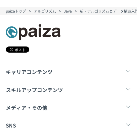
契約内容・クーポン
paizaトップ
アルゴリズム
Java
新・アルゴリズムとデータ構造入門 
キャリアコンテンツ
転職・キャリア
未経験転職
新卒就
スキルアップコンテンツ
学習
スキルチェック
マンガ・ゲーム
メディア・その他
Tech Team Journal
paiza times
note
SNS