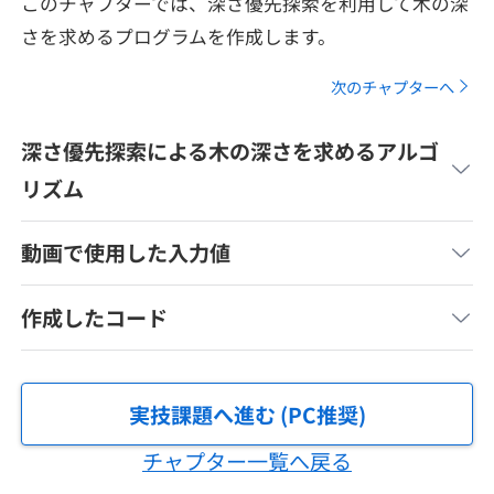
このチャプターでは、深さ優先探索を利用して木の深
メディア
SQL
4択課題
さを求めるプログラムを作成します。
新卒エージェント
paizaとは？
Tech Team Journal
評価結果一覧
次のチャプターへ
ナレッジ
イベント・セミナー
paiza times
深さ優先探索による木の深さを求めるアルゴ
再チャレンジ結果一覧
リファレンス
インタビュー
リズム
note
就活成功ガイド
プラン
動画で使用した入力値
個人向けプラン
作成したコード
法人向けプラン
実技課題へ進む (PC推奨)
学校向けプラン
チャプター一覧へ戻る