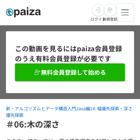
ログイン
新規登録
転職・キャリア
この動画を見るにはpaiza会員登録
のうえ有料会員登録が必要です
未経験転職
求人検索
無料会員登録して始める
新卒就活
求人検索
インタビュー
学習
求人検索
インタビュー
転職成功ガイド
本選考
新・アルゴリズムとデータ構造入門Java編14: 幅優先探索・深さ
スキルチェック
講座一覧
転職成功ガイド
転職エージェント
優先探索
＃06:木の深さ
ゲーム・マンガ
インターン
プログラミング言語
問題集