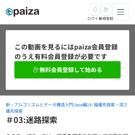
ログイン
新規登録
転職・キャリア
この動画を見るにはpaiza会員登録
のうえ有料会員登録が必要です
未経験転職
求人検索
無料会員登録して始める
新卒就活
求人検索
インタビュー
学習
求人検索
インタビュー
転職成功ガイド
本選考
新・アルゴリズムとデータ構造入門Java編14: 幅優先探索・深さ
スキルチェック
講座一覧
転職成功ガイド
転職エージェント
優先探索
＃03:迷路探索
ゲーム・マンガ
インターン
プログラミング言語
問題集