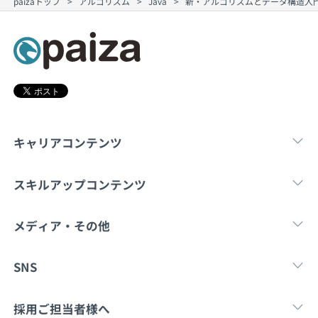
契約内容・クーポン
paizaトップ
アルゴリズム
Java
新・アルゴリズムとデータ構造入門 
キャリアコンテンツ
転職・キャリア
未経験転職
新卒就
スキルアップコンテンツ
学習
スキルチェック
マンガ・ゲーム
メディア・その他
Tech Team Journal
paiza times
note
SNS
X
Facebook
採用ご担当者様へ