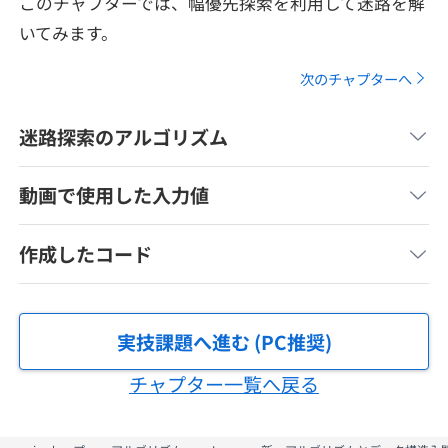
このチャプターでは、幅優先探索を利用して迷路を解
メディア
SQL
4択課題
いてみます。
新卒エージェント
paizaとは？
Tech Team Journal
評価結果一覧
次のチャプターへ
ナレッジ
イベント・セミナー
paiza times
迷路探索のアルゴリズム
再チャレンジ結果一覧
リファレンス
インタビュー
note
動画で使用した入力値
就活成功ガイド
プラン
作成したコード
個人向けプラン
法人向けプラン
実技課題へ進む (PC推奨)
チャプター一覧へ戻る
学校向けプラン