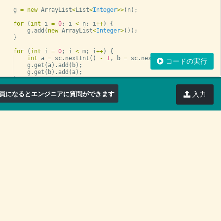
g
=
new
ArrayList
<
List
<
Integer
>>
(
n
)
;
for
(
int
i
=
0
; 
i
<
n
; 
i
++
)
{
g
.
add
(
new
ArrayList
<
Integer
>
(
))
;
}
for
(
int
i
=
0
; 
i
<
m
; 
i
++
)
{
int
a
=
sc
.
nextInt
(
)
-
1
, 
b
=
sc
.
nextInt
(
)
-
1
;
コードの実行
g
.
get
(
a
)
.
add
(
b
)
;
g
.
get
(
b
)
.
add
(
a
)
;
}
員になるとエンジニアに質問ができます
入力