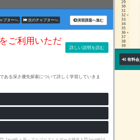
29
30
31
32
33
ャプターへ
次のチャプターへ
演習課題へ進む
34
35
36
37
をご利用いただ
38
39
詳しい説明を読む
40
41
有料会
つである深さ優先探索について詳しく学習していきま
Java編
>
新・アルゴリズムとデータ構造入門Java編14: