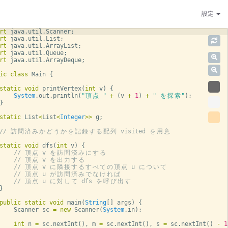
設定
rt
java
.
util
.
Scanner
;
rt
java
.
util
.
List
;
rt
java
.
util
.
ArrayList
;
rt
java
.
util
.
Queue
;
rt
java
.
util
.
ArrayDeque
;
ic
class
Main
{
static
void
printVertex
(
int
v
)
{
System
.
out
.
println
(
"
頂
点
 "
+
(
v
+
1
)
+
" 
を
探
索
"
)
;
}
static
List
<
List
<
Integer
>>
g
;
// 
訪
問
済
み
か
ど
う
か
を
記
録
す
る
配
列
 visited 
を
用
意
static
void
dfs
(
int
v
)
{
// 
頂
点
 v 
を
訪
問
済
み
に
す
る
// 
頂
点
 v 
を
出
力
す
る
// 
頂
点
 v 
に
隣
接
す
る
す
べ
て
の
頂
点
 u 
に
つ
い
て
// 
頂
点
 u 
が
訪
問
済
み
で
な
け
れ
ば
// 
頂
点
 u 
に
対
し
て
 dfs 
を
呼
び
出
す
}
public
static
void
main
(
String
[
]
args
)
{
Scanner
sc
=
new
Scanner
(
System
.
in
)
;
int
n
=
sc
.
nextInt
(
)
, 
m
=
sc
.
nextInt
(
)
, 
s
=
sc
.
nextInt
(
)
-
1