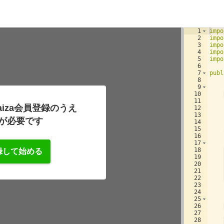
1
impo
2
impo
3
impo
4
impo
5
impo
6
7
publ
8
9
10
11
iza会員登録のうえ
12
13
が必要です
14
15
16
17
18
録して始める
19
20
21
22
23
24
25
26
27
28