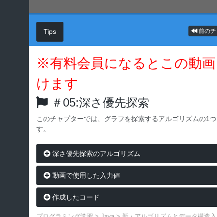
Tips
前のチ
※有料会員になるとこの動画
けます
＃05:深さ優先探索
このチャプターでは、グラフを探索するアルゴリズムの1
す。
深さ優先探索のアルゴリズム
動画で使用した入力値
作成したコード
プログラミング学習
>
Java
>
新・アルゴリズムとデータ構造入門 