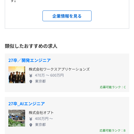
【年間休日120日】
■プロジェクトシート
屋内屋外共に完全禁煙
前年度の月平均所定外労働時間の実績
■完全週休2日制
プロジェクトの戦略立案をおこない、さまざまなビジネス
企業情報を見る
10.0時間
■夏期休暇（土曜日・日曜日・国民の祝日を除く3日間）
やイベントにチャレンジできます。
■年末年始休暇（原則12月29日～1月4日）
※上記を含めると実質123日〜125日程度になります。
◎駅のアクセスもよく、ランチも充実した好立地！
日比谷線「八丁堀駅」より徒歩5分
類似したおすすめの求人
【導入事例】
有楽町線「新富町駅」より徒歩4分
▍Case1：金融業のサイバーセキュリティをAIで自動化
27卒／開発エンジニア
通勤交通費支給（上限月額4万円）
株式会社ワークスアプリケーションズ
＜課題＞海外からのDDoSで事業継続が危険に
470万 〜 600万円
金融業界の会社サイトと会員限定サイトを運営していまし
東京都
たが、海外からのDDoS攻撃でサイトの閲覧ができない状
応募可能ランク：C
況になっており、事業停止や会社ブランド毀損のリスクが
賞与：年2回（6月・12月）
高まっていました。
◎支給実績：給与2カ月分
27卒_AIエンジニア
株式会社オプト
＜解決＞AIによるセキュリティ改善で安定稼働
400万円 〜
DDoS攻撃を防ぐためのクラウド環境を新規に構築して、
東京都
さらにウィルス対策と侵入防御対策で、よりセキュリティ
昇給・昇格：年2回
応募可能ランク：B