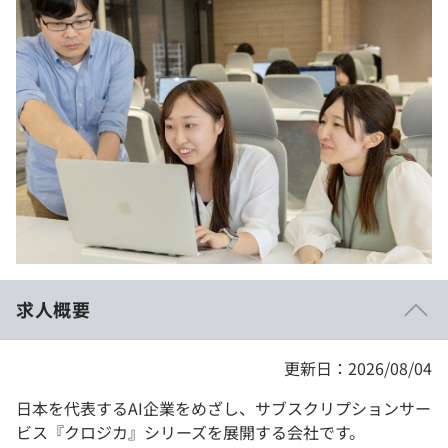
イベント・セミナー
paiza times
再チャレンジ結果一覧
リファレンス
インタビュー
note
就活成功ガイド
プラン
個人向けプラン
法人向けプラン
学校向けプラン
求人概要
契約内容・クーポン
更新日：2026/08/04
日本を代表するAI企業をめざし、サブスクリプションサー
ビス『クロジカ』シリーズを展開する会社です。