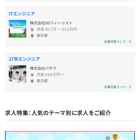
を強化する仕組みを構築。ログ情報と脆弱性情報に基づい
◎キャリアを積み上げていくことで、段階的に昇給してい
たAI分析によるセキュリティ改善で、24時間365日のサー
く仕組みを導入しています。
ITエンジニア
バ安定運用を実現。
株式会社DGフィーリスト
月収 30.7万 〜 31.9万円
◎業務プロセスを月30時間削減！
東京都
社会保険完備（健康保険・厚生年金加入・雇用保険・労災
応募可能ランク：B
保険）
▍Case2：医療福祉事業の契約書類整理をAIで自動化
◎関東ITソフトウェア健康保険組合加入
27卒エンジニア
株式会社バサラ
＜課題＞手書き契約書類の整理で残業が常態化
月収 24.6万円 〜
医療福祉事業者は、自治体による運営指導の準備として、
東京都
利用者ごとに契約書類がそろっているかを調べる必要があ
無期雇用
応募可能ランク：D
ります。毎月、新規契約だけで500枚の紙の契約書類が増
えていくため、契約書類の不足調査による残業が常態化し
ていました。
求人特集：人気のテーマ別に求人をご紹介
試用期間あり：3ヶ月
＜解決＞手書き契約書類の整理をAIで自動化
手書き契約書類のスキャン画像を指定のフォルダに入れる
だけで、AIが記載内容を解析して、利用者ごとのフォルダ