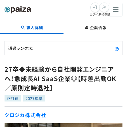
ログイン
新規登録
求人詳細
企業情報
転職・キャリア
未経験転職
求人検索
通過ランク：C
新卒就活
求人検索
インタビュー
27卒◆未経験から自社開発エンジニア
学習
求人検索
インタビュー
転職成功ガイド
へ！急成長AI SaaS企業◎【時差出勤OK
本選考
スキルチェック
講座一覧
／原則定時退社】
転職成功ガイド
転職エージェント
ゲーム・マンガ
インターン
プログラミング言語
正社員
問題集
2027年卒
メディア
SQL
4択課題
クロジカ株式会社
新卒エージェント
paizaとは？
Tech Team Journal
評価結果一覧
ナレッジ