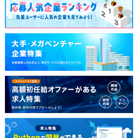
にPDFファイルとして、自動で振り分けて保存する仕組み
を構築。契約書類の不足を自動で確認してアラート通知す
るため、書類チェック時間を削減できました。
◎業務プロセスを年間324時間削減！
▍Case3：社内の業務プロセス時間をAIで短縮
＜課題＞繰り返される確認作業で業務効率が低下
営業やサポートのメール校正、ソースコードレビューな
ど、複数人で行う確認作業が毎日の業務時間を圧迫し、生
産性が落ちていました。また、顧客から寄せられる業界特
有の専門的な質問の理解・回答にも多くの時間を費やして
いました。
＜解決＞AIによる即時回答で業務効率が向上
営業や開発、サポートなど、担当者が抱える業務に関する
質問に即座に回答するAIチャットボットの仕組みを構築。