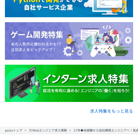
AIの学習に利用されないセキュアな環境で、社外秘情報も
質問できます。社員が普段使っているチャットツールから
簡単に利用できるため、導入後すぐに業務効率化を実感で
きました。
◎業務プロセスを月330時間削減！
【開発エンジニアの人材育成に対応した各種制度】
有志による社内勉強会や、AWS認定資格取得のサポート
をおこなっています。
■ブラザーシステム
エンジニア経験者が1on1で指導、フォローします。教わ
求人特集をもっと見る
る側だけでなく、教える側の成長につながります。
paizaトップ
IT/Webエンジニア求人情報
27卒◆未経験から自社開発エンジニアへ！急成長
■未経験者向けカリキュラム