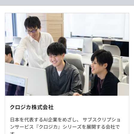
■業務プロセスの自動化に挑戦できる
・基本給：200,000円（全社員一律）
ビジネスサイドでは、業務プロセスマイニング（手動の業
・能力手当：31,715円
務プロセスをニーズカードで見える化）を、エンジニアサ
・業務手当：54,000円（30時間分の時間外手当）
イドでは、業務プロセスオートメーション（手動の業務プ
∟超過分は別途支給いたします。
過去３年間の新卒採用者数・離職者数
ロセスをAI技術で自動化）を進めていきます。
前年度 採用者数0人 離職者数0人
2年度前 採用者数1人 離職者数0人
■市場価値UP
3年度前 採用者数0人 離職者数0人
AIを活用した開発に携われるため、エンジニアとして貴重
過去３年間の新卒採用者数の男女別人数
な経験を積めます。
（※
想定年収
は年収提示額を保証するものではありません）
前年度 男性0人 女性0人
2年度前 男性1人 女性0人
【自律的に行動できる自由と責任のバランス】
3年度前 男性0人 女性0人
■セルフマネジメント
就業場所の変更範囲
9:00〜18:00（所定労働時間8時間／日）
残業代を先払いし、就業時間は個人がコントロールできま
＜雇入時＞
◎時差出勤制導入（出社時間を7:30〜10:30で調整可能）
す。各自の判断で時差出勤も可能です。
東京本社
休憩時間：60分（11:30〜13:30の間に取得）
クロジカ株式会社
メンター制度の有無
＜変更範囲＞
平均残業時間：平均10時間／月
■オープンメトリクス
会社の定める場所
あり
数値管理をオープンにすることで、各自で事業状況を把握
日本を代表するAI企業をめざし、 サブスクリプショ
して行動できます。
ンサービス『クロジカ』シリーズを展開する会社で
受動喫煙防止措置に関する事項
す。