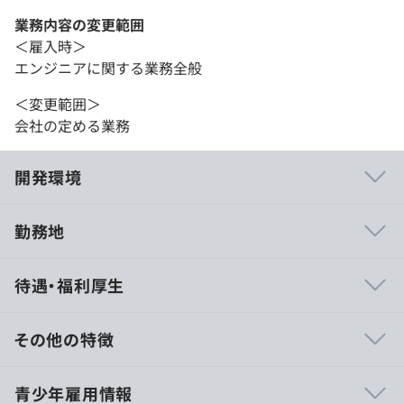
業務内容の変更範囲
＜雇入時＞
エンジニアに関する業務全般
＜変更範囲＞
会社の定める業務
開発環境
勤務地
【AI駆動開発で拡張性の高いプロダクト開発】
待遇・福利厚生
■全リソースをAI事業に投資
今後の方針として、急成長しているAI市場でシェアを獲得
していきたいと考えています。
その他の特徴
そのため、業務プロセスのAIエージェントと生成AIの開発
に力を入れていく方針です。
■月給 285,715円〜
青少年雇用情報
＜内訳＞