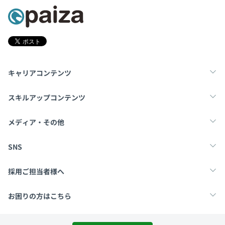
Webアプリ、スマホ、クラウドなど事業部の開発内容に対
応した実践的カリキュラムを完備しています。
■トレーニング費用支給
Amazon Web Servicesが実施している認定資格の受験料
を全額支給します。
キャリアコンテンツ
■マネジメント検査
転職・キャリア
未経験転職
新卒就活
スキルアップコンテンツ
管理者適性検査NMAT（エヌマット）の受検費用を全額支
給します。
学習
スキルチェック
マンガ・ゲーム
メディア・その他
Tech Team Journal
paiza times
note
SNS
X
Facebook
採用ご担当者様へ
採用・教育をお考えの企業様へ
中途求人掲載はこちら
お困りの方はこちら
【4つの文化】
paizaとは？
お問い合わせ・FAQ
＜集団志向＞