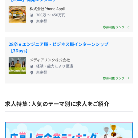
こなえます。 ★売上：10期連続過去最高売上を更新
IDE（InteliJ／PHPSTORM）を会社負担で利用いただくこ
・厚生年金
株式会社Phone Appli
中！社員1人当たり1億円以上の生産性！ ★受賞：8
とが可能です。
・雇用保険
300万 〜 450万円
年連続でテクノロジー企業成長率ランキング
・労災保険
東京都
Technology Fast50にノミネート ★事業領域：Web
応募可能ランク：C
メディア／デジタルマーケティング／ブロックチェ
ーン／DX／D2C／フェムテック etc ★代表的な事
オブジェクト指向、アジャイル、スクラム、ドメイン駆動
28卒★エンジニア職・ビジネス職インターンシップ
業：ユーザー数No.1日本最大級のポイントサイト
設計、コーディング規約あり
雇用関係なし
【3Days】
『モッピー』の運営
メディアリンク株式会社
経験・能力により優遇
東京都
応募可能ランク：F
求人特集：人気のテーマ別に求人をご紹介
Docker