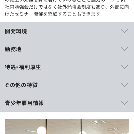
社内勉強会だけではなく社外勉強会制度もあり、外部に向
けたセミナー開催を経験することもできます。
開発環境
勤務地
・週1回チームで振り返りミーティングをおこない、個人
待遇・福利厚生
やチーム全体の課題を把握します。課題解決する上で技術
的な負債や環境面が問題となっている場合はリファクタリ
ングや開発環境の改善をおこないます。当社はサービス自
その他の特徴
体の改善だけでなく、効率的かつ高品質でサービスを届け
るために環境の改善を惜しむことはありません。
10：00～19：00（休憩1時間）
青少年雇用情報
・サービスに対する意見やアイデア、個々のノウハウや小
フレックス制度あり（コアタイム12：00〜17：00）
ネタまで、スタッフ同士が気軽にやり取りできるような仕
休憩時間：休憩60分 ※昼食時間は業務の都合により各々
組みを取り入れ、メンバーそれぞれがサービスをよりよく
の自主性に任せています
していくために何をしていきたいか日々意識しながら開発
平均残業時間：平均10h程度
に取り組んでいます。
過去３年間の新卒採用者数の男女別人数