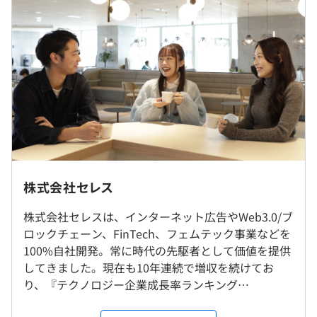
前年度 男性3人 女性2人
2年度前 男性6人 女性3人
《年間休⽇130⽇※2019年度実績》
3年度前 男性3人 女性2人
◆『モッピー』：無料で簡単に貯まるポイントサイト
・完全週休2⽇制（土日）
http://pc.moppy.jp/
・祝⽇
累計1400万人以上の方にご利用いただいている国内最大
・有給休暇
級のポイントサイトです。モッピーでは、ショッピングや
・夏季休暇（有給とは別に、7〜10⽉の間で連続5⽇間取
研修の有無及び内容
コンテンツ登録、アンケート回答、広告の閲覧などを通
得可能）
3カ月間の新入社員研修とOJT
じ、ポイントを貯めることができます。貯まったポイント
・年末年始休暇
自己啓発支援の有無及びその内容
受動喫煙防止措置に関する事項
は、「1ポイント＝1円」で現金や各種電子マネー、ギフ
・慶弔休暇
・従業員に対する受動喫煙対策：あり
資格取得制度あり
トコード、ポイント、ビットコインなど60種類以上のサ
・産休、育休
株式会社セレス
対策内容：敷地内禁煙（喫煙場所あり）
配属は可能な限り希望を考慮します。
ービスに交換可能です。
・リフレッシュ休暇（勤続3年ごとに連続5⽇間）
フレックスタイム制あり
株式会社セレスは、インターネット広告やWeb3.0/ブ
・⼦育て⽀援休暇
メンター制度の有無
ロックチェーン、FinTech、フェムテック事業などを
◆『Coin Trade（コイントレード）』：暗号資産販売所
あり
100%自社開発。常に時代の先駆者として価値を提供
サービス
JR「渋谷駅」より徒歩1分
してきました。現在も10年連続で増収を続けてお
https://coin-trade.cc/
り、『テクノロジー企業成長率ランキング
シンプルなトレード画面、ユーザーの方が使いやすい直感
・通勤交通費支給（上限月額 5 万円迄）
Technology Fast50』を8年連続で受賞するなど、業
的なインターフェースに加え世界最高水準セキュリティを
・残業代（見込み残業規定時間を超えた場合）