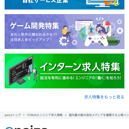
■開発環境
・OS：CentOS
・データベース：MySQL
・バックエンド：PHP,GO,Java等
・フレームワーク：
Silex,Laravel,ZendFramework,SpringBoot他
・フロントエンド：
JavaScript,Angular,React,Vue.js,jQuery
・テンプレートエンジン：TWIG,Blade等
・インフラ：AWS(EC2/RDS/Lambda/S3他)、オンプレミ
ス
■その他
・プロジェクト管理：Redmine
求人特集をもっと見る
・バージョン管理： GitHub Enterprise,svn
・コミュニケーションツール：Slack,Chatwork,Qiita：
Teams
paizaトップ
IT/Webエンジニア求人情報
国内最大級の自社メディアを展開する上場ベン
・CIツール：Jenkins