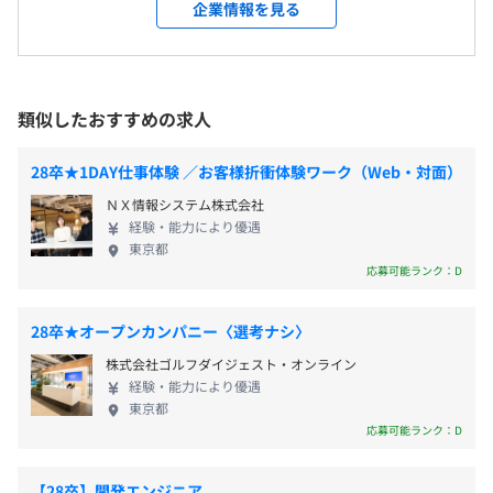
前年度の月平均所定外労働時間の実績
界トップクラスの成長率を誇ります。 ユーザー数
もつ暗号資産販売所です。
・住宅手当（家賃の40%を支給／月上限3～5万円）
企業情報を見る
No.1の日本最大級ポイントサイト『モッピー』の盤
※上限金額は役職により異なります。
10.0時間
石な経営基盤に、〈東証プライム上場企業の資金
※会社指定駅の賃貸住宅が対象となります（目安は渋谷
役員及び管理的地位にある者に占める女性の割合
力〉×〈ベンチャー企業のスピード感〉を掛け合わ
駅から5駅圏内）
役員22.2%
せ、続々と進む新たなプロダクト開発。私たちはこ
◆勉強会
・役職手当
管理職19.0%
類似したおすすめの求人
れからも、世の中にこれまでにない新しい価値を提
Claude Code、GOやdocker、デザインパターン、IDEの
・出張手当
供し続けます。 【サービス紹介】 ◼︎モバイルサービ
使い方講座まで、さまざまな社内勉強会を定期的に開催し
28卒★1DAY仕事体験 ／お客様折衝体験ワーク（Web・対面）
ス事業 ・国内最大級ポイントサイト『モッピー』 ・
ています。
ＮＸ情報システム株式会社
無料で使えるアフィリエイトプログラム
また、外部勉強会も実施し、インプットした知識のアウト
経験・能力により優遇
『AD.TRACK』 ・基本無料でコミックが読めるフリー
プットすることも大切にしています。
決算賞与（1月）
東京都
ミアムモデルのサイト『チケコミ』 ・投資マンショ
※業績による
応募可能ランク：D
ンを中心とした不動産情報サイト『Oh!Ya』 ・フリ
◆成果発表会
ーランス向けのファクタリングサービス『Labol』
半期に一度、在籍する全エンジニア参加による大LT大会
28卒★オープンカンパニー〈選考ナシ〉
など ◼︎フィナンシャルサービス事業 ・暗号資産・ブ
を開催しています。
株式会社ゴルフダイジェスト・オンライン
ロックチェーン関連 ファクタリングサービス 投資育
現場マネージャー・役員による投票をおこない、優勝者に
昇給査定 年2回（7月、1月）
経験・能力により優遇
成 【セレスの強み】 ★「つくって広げる」を自社で
は賞金や最新ガジェットをプレゼントしています。
東京都
一気通貫〜 セレスは業界No1のメディア事業・広告
応募可能ランク：D
代理店事業を通し、幅広い自社サービス／プロダク
◆会社負担支給
トをユーザーへ届けるまで、自社で一気通貫してお
現場エンジニアからの要望で、Claude Code、
・健康保険（関東ITソフトウェア健康保険組合加入）
【28卒】開発エンジニア