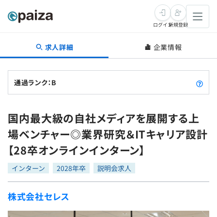
ログイン
新規登録
求人詳細
企業情報
転職・キャリア
未経験転職
求人検索
通過ランク：B
新卒就活
求人検索
インタビュー
国内最大級の自社メディアを展開する上
学習
求人検索
インタビュー
転職成功ガイド
場ベンチャー◎業界研究＆ITキャリア設計
本選考
スキルチェック
講座一覧
【28卒オンラインインターン】
転職成功ガイド
転職エージェント
ゲーム・マンガ
インターン
プログラミング言語
インターン
問題集
2028年卒
説明会求人
メディア
SQL
4択課題
株式会社セレス
新卒エージェント
paizaとは？
Tech Team Journal
評価結果一覧
ナレッジ