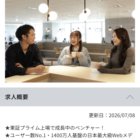
イベント・セミナー
paiza times
再チャレンジ結果一覧
リファレンス
インタビュー
note
就活成功ガイド
プラン
個人向けプラン
法人向けプラン
学校向けプラン
求人概要
契約内容・クーポン
更新日：2026/07/08
★東証プライム上場で成長中のベンチャー！
★ユーザー数No.1・1400万人基盤の日本最大級Webメデ