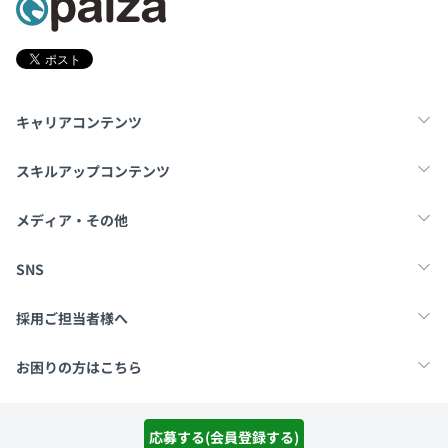
※プロダクトに合わせて環境も変えるため、上記に記載し
ていない環境を利用する場合もあります。
キャリアコンテンツ
半年ごとの目標設定、振り返りによる評価をおこなってい
ます。
転職・キャリア
未経験転職
新卒就活
スキルアップコンテンツ
エンジニアは、段階を経てテストから設計等の上流工程ま
で担当していただく形となるので、必然的にフルスタック
学習
スキルチェック
マンガ・ゲーム
メディア・その他
エンジニアやプロジェクトマネージャーを目指していただ
けます。
Tech Team Journal
paiza times
note
SNS
X
Facebook
採用ご担当者様へ
エンジニアは全体で56名で構成されています。
採用・教育をお考えの企業様へ
中途求人掲載はこちら
お困りの方はこちら
フロントエンジニア、バックエンドエンジニア、インフラ
エンジニアで構成されており、
paizaとは？
お問い合わせ・FAQ
新卒で募集しているのはバックエンドエンジニアです。
運営会社
利用規約
プライバシーポリシー
Cookieポリシー
応募する(会員登録する)