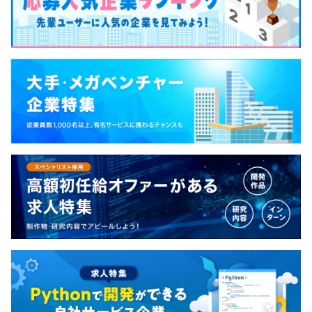
・アジャイルのスクラム開発を採用しており、高速PDCA
を回しながらプロダクトの開発をおこなっています。
・Slackなどのテキスト主体のコミュニケーションではな
く、対面やZoomで実際に話してコミュニケーションをと
ることで意思疎通を図っています。
・エンジニア間の仲は非常によく、ランチはみんなでラー
メンを食べにいったり、休みの日に一緒に旅行にいったり
しています。
【開発環境】
■開発用PC
・MacBookPro or Windowsから選択可能
・27インチ外部ディスプレイ
・IDE(IntelliJ IDEA / phpstorm）を会社支給