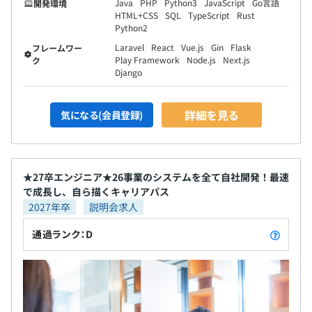
Java
PHP
Python3
JavaScript
Go言語
開発環境
HTML+CSS
SQL
TypeScript
Rust
Python2
Laravel
React
Vue.js
Gin
Flask
フレームワー
Play Framework
Node.js
Next.js
ク
Django
詳細を見る
気になる(会員登録)
★27卒エンジニア★26事業のシステムを全て自社開発！最速
で成長し、自ら描くキャリアパス
2027年卒
説明会求人
通過ランク：D