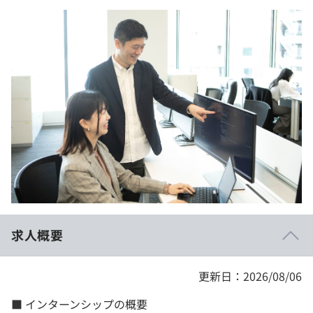
イベント・セミナー
paiza times
再チャレンジ結果一覧
リファレンス
インタビュー
note
就活成功ガイド
プラン
個人向けプラン
法人向けプラン
学校向けプラン
契約内容・クーポン
求人概要
更新日：2026/08/06
■ インターンシップの概要