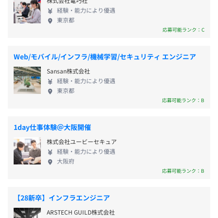
株式会社電巧社
び新規事業に関わるすべてのシステムを自社開発し
ティ）17名、データ分析／データ基盤構築運用11名※兼
経験・能力により優遇
ています。多数の新規事業立ち上げ経験を活かしなが
務あり
東京都
ら、密なコミュニケーションを通じて付加価値の高
応募可能ランク：C
いシステムを提供しています。 ゼロからのシステム
構築や運用だけでなく、社員ひとりひとりがDX人材
Web/モバイル/インフラ/機械学習/セキュリティ エンジニア
として積極的に多くの業務課題解決に寄与していま
平均2名から5名、最大20名で開発を行っております。
Sansan株式会社
す。 ②データサイエンス部門 レイスグループで展開
1プロジェクトの単位期間は、約3ヶ月です。
経験・能力により優遇
している25を超える事業部すべての各システムに蓄
東京都
積されている案件情報や人材情報を、統合データ基
応募可能ランク：B
盤へ継続的に集約・正規化しています。さらにそのデ
ータを基に、業務効率化のためのデータ分析、およ
1day仕事体験＠大阪開催
び機械学習を活用したデータマッチングの提供など
株式会社ユービーセキュア
を通して、データドリブン経営を推進しています。
経験・能力により優遇
③インフラ部門 全国30ヶ所にオフィスを構えるグル
大阪府
ープ全体のネットワークやサーバー、セキュリティ
応募可能ランク：B
の管理・運営を行っています。 ◆スピード感のある
キャリア形成を実現 レイスグループで展開している
【28新卒】インフラエンジニア
多様な事業に携わるため、新規事業の開発に上流工
ARSTECH GUILD株式会社
程から参画できるのが魅力です。売上高数億円から数