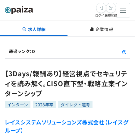
ログイン
新規登録
求人詳細
企業情報
転職・キャリア
未経験転職
求人検索
通過ランク：D
新卒就活
求人検索
インタビュー
【3Days/報酬あり】経営視点でセキュリテ
学習
求人検索
インタビュー
転職成功ガイド
ィを読み解く。CISO直下型・戦略立案イン
本選考
スキルチェック
講座一覧
ターンシップ
転職成功ガイド
転職エージェント
ゲーム・マンガ
インターン
プログラミング言語
インターン
問題集
2028年卒
ダイレクト選考
メディア
SQL
4択課題
レイスシステムソリューションズ株式会社（レイスグ
新卒エージェント
ループ）
paizaとは？
Tech Team Journal
評価結果一覧
ナレッジ