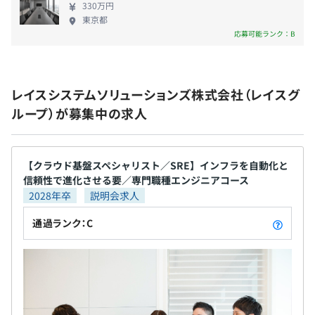
330万円
百億円規模の事業部のシステム開発プロジェクトを
東京都
担当しながら、一人前のエンジニアとして成長でき
応募可能ランク：B
る環境があります。一般的なシステム専業企業よりも
早期に経験を積むことが可能な環境であるため、入
社後5年以内にプロジェクトマネージャーやテックリ
レイスシステムソリューションズ株式会社（レイスグ
ードを任されるケースもあります。 また、レイスシ
ループ）が募集中の求人
ステムソリューションズでは『キャリアコンサルテ
ーション制度』を設けています。専属のメンターが仕
事の悩みや将来のキャリア形成などについて相談を
受け付けており、各社員の状況に応じた支援につな
【クラウド基盤スペシャリスト／SRE】インフラを自動化と
げています。 ◆最高水準報酬の追求 『最高水準報酬
信頼性で進化させる要／専門職種エンジニアコース
2028年卒
説明会求人
の追求』を経営方針に掲げる当グループでは、社員
個々の頑張りや成長が評価される機会をできる限り
通過ランク：C
多く設けたいとの考えから、昇給・昇進に関する査
定を3ヶ月ごと、年間4回実施しています。