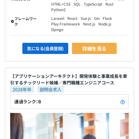
HTML+CSS
SQL
TypeScript
Rust
Python2
Laravel
React
Vue.js
Gin
Flask
フレームワー
Play Framework
Next.js
Node.js
ク
Django
詳細を見る
気になる(会員登録)
【アプリケーションアーキテクト】開発体験と事業成長を牽
引するテックリード候補／専門職種エンジニアコース
2028年卒
説明会求人
通過ランク：B