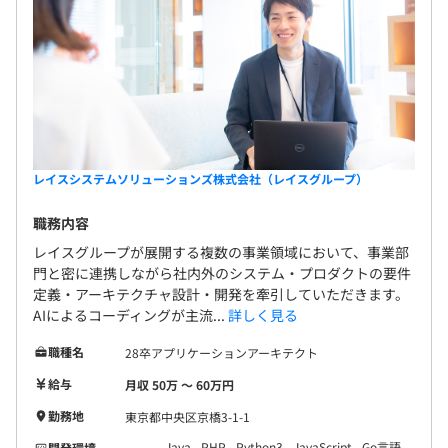
レイスシステムソリューションズ株式会社（レイスグループ）
職務内容
レイスグループが展開する複数の事業領域において、事業部
門と密に連携しながら社内外のシステム・プロダクトの要件
定義・アーキテクチャ設計・開発を牽引していただきます。
AIによるコーディングが主流...
詳しく見る
職種名
28卒アプリケーションアーキテクト
給与
月収 50万 〜 60万円
勤務地
東京都中央区京橋3-1-1
Java
PHP
Python3
JavaScript
Go言語
開発環境