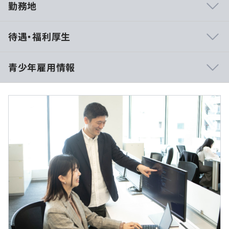
勤務地
■新人研修
待遇・福利厚生
入社後、経済知識などの研修やビジネスマナー研修があり
ます。
青少年雇用情報
■キャリアコンサルテーション制度
専属のメンターに日々の仕事の悩みから今後のキャリア形
各日10時00分〜18時00分を予定
成まで幅広く相談できる制度です。
休憩時間：プログラム中に休憩時間を設定します
平均残業時間：インターンのためなし
過去３年間の新卒採用者数の男女別人数
■書籍、研修等や試験の費用補助
前年度 男性11人 女性6人
資格取得において、業務につながるものであれば会社から
2年度前 男性9人 女性6人
の補助があります。
3年度前 男性6人 女性10人
資格試験に合格した場合、試験費用の全額が補助されま
インターンのためなし
す。
※基本情報技術者試験や応用情報技術者試験、AWSや
GCPの関連資格などが一例です。
メンター制度の有無
インターンのためなし
あり
■展示会、イベント参加