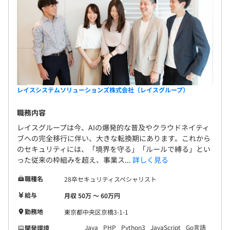
レイスシステムソリューションズ株式会社（レイスグループ）
職務内容
レイスグループは今、AIの爆発的な普及やクラウドネイティ
ブへの完全移行に伴い、大きな転換期にあります。これから
のセキュリティには、「境界を守る」「ルールで縛る」とい
った従来の枠組みを超え、事業ス...
詳しく見る
職種名
28卒セキュリティスペシャリスト
給与
月収 50万 〜 60万円
勤務地
東京都中央区京橋3-1-1
Java
PHP
Python3
JavaScript
Go言語
開発環境