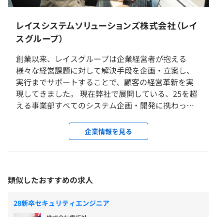
Japan IT WeekやDevelopers Summitなどに参加するこ
本社（東京スクエアガーデン）および都内サテライトオフ
とができます。
ィス
レイスシステムソリューションズ株式会社（レイ
参加者は後日、学んだことや感じたことをアウトプットし
インターンのためなし
※一部リモート可
スグループ）
て共有しています。
前年度の有給休暇の平均取得日数
12.0日
インターン実施場所：
創業以来、レイスグループは企業経営者が抱える
東京都中央区日本橋３丁目１１−２ Hi-gs日本橋 ９階
様々な経営課題に対して解決手段を企画・立案し、
インターンのためなし
実行までサポートすることで、顧客の経営革新を実
『最高水準報酬の追求』を経営方針に掲げる当グループで
現してきました。 現在弊社で展開している、25を超
受動喫煙防止措置に関する事項
は、社員個々の頑張りや成長が評価される機会をできる限
える事業部すべてのシステム企画・開発に携わって
従業員に対する受動喫煙対策：あり
り多く設けたいとの考えから、昇給・昇進に関する査定を
いるのが、私たちレイスシステムソリューションズ
対策内容：敷地内禁煙
3ヶ月ごと、年間4回実施しています。
雇用関係なし
です。 事業の根幹を支える基幹系システムや機械学
企業情報を見る
習を活用したマッチングシステムなどの企画・開発
およびAI・セキュリティ領域の最新技術の導入など、
多くのプロジェクトを自社開発で進めています。 入
レイスシステムソリューションズは正社員107名で構成さ
社年次に関係なく、複数のプロジェクトに関わるこ
類似したおすすめの求人
れています。
とができ、キャリアステップの描き方も様々です。
うち、エンジニアは91名・運用担当者は16名です。
①アプリケーション開発部門 クライアントへ提供し
エンジニアの内訳：アプリケーション開発／運用67名、
28新卒セキュリティエンジニア
ているサービスや、レイスグループの既存事業およ
インフラ構築／運用（クラウド・ネットワーク・セキュリ