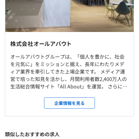
前年度 男性6人 女性5人
大規模なデータ連携やリアルタイム処理といった複雑な技
高専・学部卒：246,628円
2年度前 男性6人 女性3人
術課題も、チームで協力しながら解決に向けて取り組むこ
大学院卒：265,125円
3年度前 男性3人 女性3人
とができます。
平均勤続年数
就業場所の変更範囲
■（月給の内訳）固定残業代
5.7年
＜雇入時＞
◆エンジニアの枠を超えた連携によるサービス創出
高専・学部卒：86,706円
雇入時：東京本社
セールスやマーケティングなどの関連部署と密接に連携
大学院卒：93,209円
株式会社オールアバウト
＜変更範囲＞
し、要望を技術に落とし込んで具体的なプロダクトとして
変更範囲：変更なし
形にします。
※45時間分を含む
オールアバウトグループは、「個⼈を豊かに、社会
研修の有無及び内容
エンジニアリングの専門性だけでなく、マーケティングや
※45時間を超える時間外労働分の手当は追加で支給
を元気に」をミッションと据え、⻑年にわたりメデ
◆新卒研修
事業企画に関する知見も身に付きます。
受動喫煙防止措置に関する事項
ィア業界を牽引してきた上場企業です。 メディア運
・従業員に対する受動喫煙対策：あり
営で培った知⾒を活かし、⽉間利⽤者数2,400万⼈の
・導入研修
対策内容：敷地内禁煙
⽣活総合情報サイト「All About」を運営。 さらに、
4月中は総合職採用の方と共にビジネスマナーや基礎スキ
⽣活者が正しい情報に基づき購買決定ができる社会
ル、会社理解を目的とした導入研修をおこないます。
を実現するため、 広告プラットフォーム事業
・『All About』
（※
想定年収
は年収提示額を保証するものではありません）
企業情報を見る
「PrimeAd（プライムアド）」インバウンド事業、
住宅、マネー、暮らし、グルメ、旅行、健康など多彩な分
・エンジニア研修
消費者と企業をつなぐマーケティング支援事業など
野で、その道のプロである専門家（ガイド）が、情報提供
恵比寿駅
5月から6月下旬にかけてオールアバウトで使用する言語
を積極的に展開しています。 創業から25年を経た今
やナビゲートをおこなう総合情報サイトです。
やフレームワーク、データベースの基礎を学ぶ研修をおこ
9：30～18：30
も、ベンチャー精神を持って日々チャレンジを続け
https://allabout.co.jp/
類似したおすすめの求人
ないます。
フレックスタイム制（コアタイムなし）を適用
ています。 成熟した⽇本の社会では、国や企業に頼