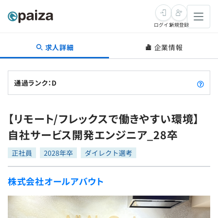
ログイン
新規登録
求人詳細
企業情報
転職・キャリア
未経験転職
求人検索
通過ランク：D
新卒就活
求人検索
インタビュー
【リモート/フレックスで働きやすい環境】
学習
求人検索
インタビュー
転職成功ガイド
自社サービス開発エンジニア_28卒
本選考
スキルチェック
講座一覧
転職成功ガイド
転職エージェント
正社員
2028年卒
ダイレクト選考
ゲーム・マンガ
インターン
プログラミング言語
問題集
株式会社オールアバウト
メディア
SQL
4択課題
新卒エージェント
paizaとは？
Tech Team Journal
評価結果一覧
ナレッジ