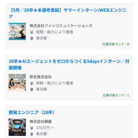
自己啓発支援の有無及びその内容
休憩時間：60分 ※昼食時間は業務の都合により各々の
らず、個⼈が未来を主体的に切り開く時代になりま
・『All About ニュース』
【9月／28卒★本選考直結】サマーインターン/WEBエンジニ
・書籍購入制度
自主性に任せています
した。 当社は、情報発信やプラットフォーム展開、
ネットの話題から世の中の動きまで、暮らしの中にあふれ
ア
業務に関係する知識習得のために購入された書籍代金は、
平均残業時間：平均で20時間程度／月
企業へのマーケティング⽀援を通して、個⼈の⾃⽴
る「なぜ？」「どうして？」を分かりやすく伝えるAll
株式会社ファンコミュニケーションズ
会社にて支援します。
を⽀援し、ひとりひとりの”不安なく、賢く、そして
About発のニュースメディアです。
経験・能力により優遇
自分らしく生きたい“という想いに対して、役に立ち
https://news.allabout.co.jp/
東京都
・セミナー費用補助
続けられる会社を目指して事業を推進しています。
応募可能ランク：B
《年間休日124日》
・『イチオシ』
・社内勉強会（職種ごとの勉強会）
・完全週休2日制（土日祝）
専門家やクリエイターの“おすすめ”だけ紹介！みんなの
28卒★AIエージェントをゼロからつくる5daysインターン／対
メンター制度の有無
・年末年始休暇
「買ってよかった」に出会えるレコメンドサイトが「イチ
面開催
・年次有給休暇（入社時に10日付与）
オシ」です
あり
弥生株式会社
・夏季休暇
https://ichioshi.smt.docomo.ne.jp/about
キャリアコンサルティング制度の有無及びその内容
経験・能力により優遇
・慶弔休暇
東京都
なし
・特別休暇
・『All About Japan』
応募可能ランク：C
社内検定等の制度の有無及びその内容
・生理休暇
英語、中国語（繁体字および簡体字）、タイ語、韓国語、
なし
・出産休暇、育児休暇（女性社員取得率100％）
日本語の6言語で、日本の文化や観光に関する情報を提供
開発エンジニア（28卒）
・介護休暇、看護休暇、介護休業
すえうメディアです。
株式会社網屋
・公傷休暇、公務休暇
https://allabout-japan.com/en/
376万円 〜
東京都
前年度の月平均所定外労働時間の実績