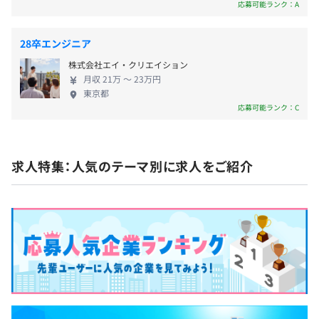
・『PrimeAd』
応募可能ランク：A
23.5時間
広告主・広告代理店・サプライヤーの業務基盤となり、業
前事業年度の育児休業取得者数／出産者数
・通勤手当（全額支給、上限50,000円／月）
務フローやコミュニケーション方法を整理・標準化す
28卒エンジニア
男性3人/2人
・時間外勤務手当（月例給与に45時間分含む。割増率
る“広告業務の生産性を高めるプラットフォーム”です。
株式会社エイ・クリエイション
女性7人/4人
25%）
https://www.primead.jp/
月収 21万 〜 23万円
役員及び管理的地位にある者に占める女性の割合
・深夜勤務手当（割増率25%）
東京都
・休日出勤手当（割増率35%）
役員0.0%
応募可能ランク：C
・60時間超過手当（割増率25%）
管理職33.0%
・出張手当
◆新入社員研修
・特別手当
・導入研修
求人特集：人気のテーマ別に求人をご紹介
4月前半は採用の方と共にビジネスマナー・スキル、会社
や事業の理解を深めます。
・エンジニア研修
・組織業績連動インセンティブ
4月後半から6月にかけて使用言語やフレームワーク、デ
・個人業績連動インセンティブ
ータベースの基礎を学びます。
◆OJT
配属部署の先輩社員にフォローを受けながら、実務を通し
てスキルや業務知識を身につけます。
査定：年2回（4月、10月）