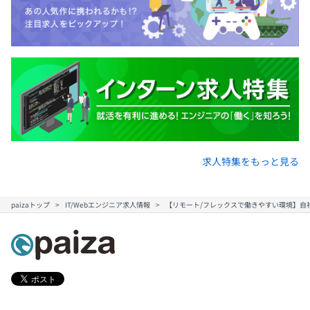
マシンはご入社時に購入可能な最新機種のMacを貸与して
います。
2026年4月入社の方に貸与しているマシンスペックは下記
の通りです。
・13インチMacBook Air
・Apple M5チップ
・32GBユニファイドメモリ
・512GB SSDストレージ
求人特集をもっと見る
paizaトップ
IT/Webエンジニア求人情報
【リモート/フレックスで働きやすい環境】自
スクラム