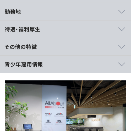
勤務地
◆新規機能開発の全行程に参画
待遇・福利厚生
企画立案から要件定義、設計、開発、テスト、リリースに
至るまでの全ての工程に主体的に関わります。
技術的な視点にとどまらず、ビジネスの側面からも最適な
その他の特徴
解決策を考え、事業の成長に直接的に貢献できます。
■賃金形態：半期年俸制
青少年雇用情報
◆AI・先端技術を積極的に活用
事業の成長や課題解決に向けて、自然言語処理や機械学習
■年収
といったAIなどの先端技術を積極的に導入しています。
高専・学部卒：4,000,000円
最新技術を実際のビジネスに応用する面白さを体験できる
大学院卒：4,300,000円
環境です。
過去３年間の新卒採用者数・離職者数
■月給
前年度 採用者数11人 離職者数0人
◆技術基盤の改善によるサービスの安定と品質向上
高専・学部卒：333,334円
2年度前 採用者数9人 離職者数4人
既存システムのアーキテクチャ改善やパフォーマンス向上
大学院卒：358,334円
3年度前 採用者数6人 離職者数0人
に取り組み、サービスの安定稼働と効率化に貢献できま
過去３年間の新卒採用者数の男女別人数
す。
■（月給の内訳）基本給