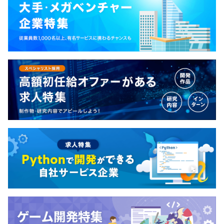
加えて、入社1年間はメンターもオンボーディングの支援
※査定に基づいて支給
を行います。
気軽に会話できる時間を設け、疑問点や不安な点の解消に
努めます。
健康保険、雇用保険、労災保険、厚生年金保険、401k総
◆朝会
合型企業型年金（確定拠出年金）
毎日実施している朝会で業務の進捗確認を行い、気軽に相
談できる環境を作っています。
◆勉強会・LT会
無期雇用
言語やフレームワークなどに興味があるメンバーが集ま
り、理解を深める勉強会・LT会を不定期で開催していま
す。
6カ月
◆書籍購入制度、セミナー費用補助
※待遇の変更なし
書籍購入やセミナーなどの費用を負担し、技術力向上をサ
ポートします。