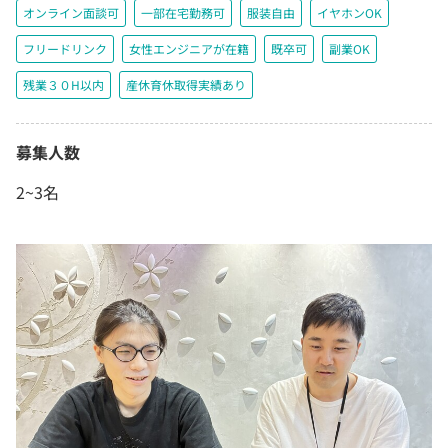
オンライン面談可
一部在宅勤務可
服装自由
イヤホンOK
フリードリンク
女性エンジニアが在籍
既卒可
副業OK
残業３０H以内
産休育休取得実績あり
募集人数
2~3名