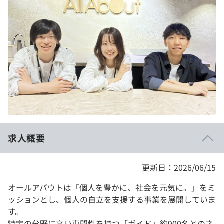
イベント・セミナー
paiza times
再チャレンジ結果一覧
リファレンス
インタビュー
note
就活成功ガイド
プラン
個人向けプラン
法人向けプラン
学校向けプラン
求人概要
契約内容・クーポン
更新日：2026/06/15
オールアバウトは「個人を豊かに、社会を元気に。」をミ
ッションとし、個人の自立を支援する事業を展開していま
す。
特定の分野に高い専門性を持つ「ガイド」約900名とのネ