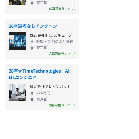
東京都
応募可能ランク：C
28卒選考なしインターン
株式会社IHIエスキューブ
経験・能力により優遇
東京都
応募可能ランク：D
28卒★TimeTechnologies：AI／
MLエンジニア
株式会社ブレインパッド
474万円
東京都
応募可能ランク：B