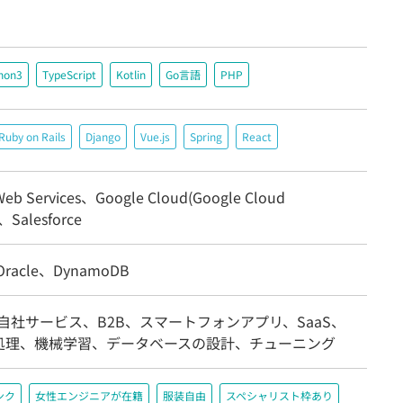
hon3
TypeScript
Kotlin
Go言語
PHP
Ruby on Rails
Django
Vue.js
Spring
React
eb Services、Google Cloud(Google Cloud
)、Salesforce
racle、DynamoDB
自社サービス、B2B、スマートフォンアプリ、SaaS、
処理、機械学習、データベースの設計、チューニング
ンク
女性エンジニアが在籍
服装自由
スペシャリスト枠あり