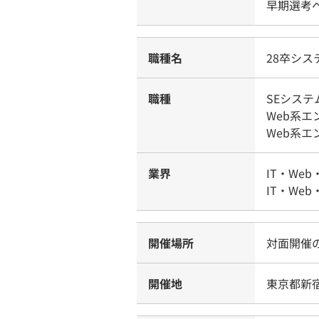
早期選考
職種名
28卒シ
職種
SEシス
Web系
Web系
業界
IT・Web
IT・Web
開催場所
対面開催
開催地
東京都新宿