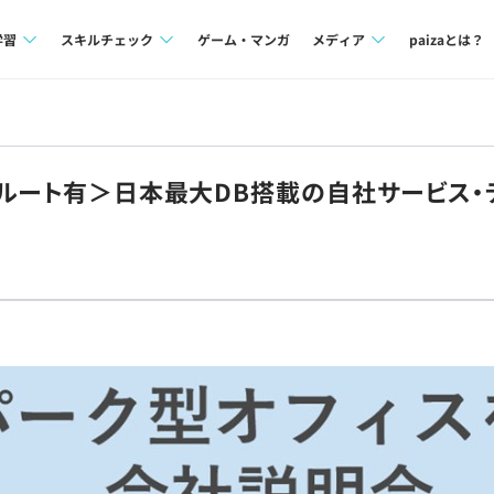
学習
スキルチェック
ゲーム・マンガ
メディア
paizaとは？
講座一覧
プログラミング言語
Tech Team Journal
問題集
SQL
paiza times
考ルート有＞日本最大DB搭載の自社サービス
4択課題
評価結果一覧
note
ント
ナレッジ
再チャレンジ結果一覧
ミナー
リファレンス
プラン
ド
個人向けプラン
法人向けプラン
学校向けプラン