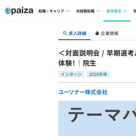
転職・キャリア
未経験転職
新卒就活
求人検索
求人検索
求人検索
求人詳細
企業情報
本選考
インタビュー
インタビュー
インターン
＜対面説明会 / 早期選
転職成功ガイド
転職成功ガイド
体験！｜院生
新卒エージェ
転職エージェント
インターン
2028年卒
イベント・セ
ユーソナー株式会社
インタビュー
就活成功ガイ