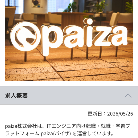
イベント・セミナー
paiza times
再チャレンジ結果一覧
リファレンス
インタビュー
note
就活成功ガイド
プラン
個人向けプラン
法人向けプラン
学校向けプラン
求人概要
契約内容・クーポン
更新日：2026/05/26
paiza株式会社は、ITエンジニア向け転職・就職・学習プ
ラットフォーム paiza(パイザ) を運営しています。