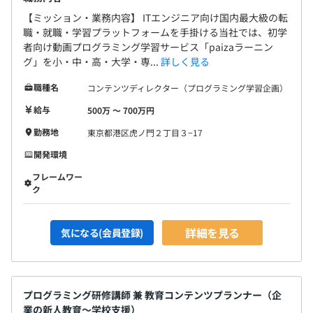
【ミッション・業務内容】 ITエンジニア向け国内最大級の転
職・就職・学習プラットフォームを手掛ける当社では、初学
者向け動画プログラミング学習サービス「paizaラーニン
グ」を小・中・高・大学・専...
詳しく見る
職種名
コンテンツディレクター（プログラミング学習企画）
給与
500万 〜 700万円
勤務地
東京都港区虎ノ門２丁目３−17
開発環境
フレームワー
ク
詳細を見る
気になる(会員登録)
プログラミング研修講師 兼 教育コンテンツプランナー（企
業の新人教育〜学校支援）