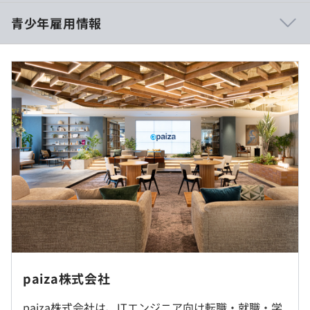
■勤務形態：フレックスタイム制（コアタイムなし）
https://paiza.jp/career
青少年雇用情報
■標準勤務時間：10時00分〜19時00分
ITエンジニア・プログラマを目指す学生のための就活サイ
休憩時間：休憩60分（※昼食時間は業務の都合により
ト【paiza新卒】：
https://paiza.jp/student
各々の自主性に任せています）
初心者でも楽しく学習できるプログラミング入門サービス
平均残業時間：全社平均25〜30時間／月
【paizaラーニング】：
https://paiza.jp/wroks
過去３年間の新卒採用者数・離職者数
各種プログラミングゲームコンテンツ：
https://paiza.jp/paiza_game_history
前年度 採用者数2人 離職者数0人
ブラウザでプログラミング・実行ができる「オンライン実
過去３年間の新卒採用者数の男女別人数
行環境」【paiza.IO】：
【年間休日126日】※2024年実績
https://paiza.io
前年度 男性2人 女性0人
クラウド開発環境【PaizaCloud】：
■完全週休2日制（土・日）
https://paiza.cloud/
■祝日
■年末年始休暇：12/29～1/4
■夏季リフレッシュ休暇：3日
東京勤務。転勤はありません。
研修の有無及び内容
■特別休暇／慶弔休暇
早期選考説明会時にご説明いたします。
OJT、外部の研修
■有給休暇（入社日に2日付与、入社3か月後に8日付与）
受動喫煙防止措置に関する事項
自己啓発支援の有無及びその内容
■生理休暇
敷地内禁煙（喫煙場所あり）
メンター制度の有無
■産前産後休暇
paiza株式会社
■育児・介護休業制度による休業期間
あり
早期選考説明会時にご説明いたします。
paiza株式会社は、ITエンジニア向け転職・就職・学
■子の看護休暇
キャリアコンサルティング制度の有無及びその内容