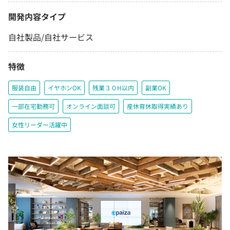
開発内容タイプ
自社製品/自社サービス
特徴
服装自由
イヤホンOK
残業３０H以内
副業OK
一部在宅勤務可
オンライン面談可
産休育休取得実績あり
女性リーダー活躍中