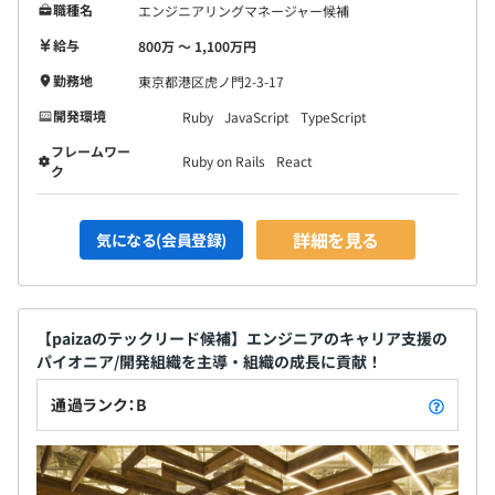
職種名
エンジニアリングマネージャー候補
給与
800万 〜 1,100万円
勤務地
東京都港区虎ノ門2-3-17
開発環境
Ruby
JavaScript
TypeScript
フレームワー
Ruby on Rails
React
ク
詳細を見る
気になる(会員登録)
【paizaのテックリード候補】エンジニアのキャリア支援の
パイオニア/開発組織を主導・組織の成長に貢献！
通過ランク：B