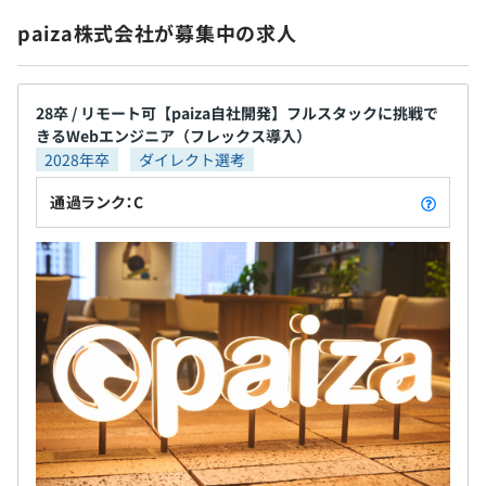
つあります。個のキャリア形成が重要な時代に、“個
paiza株式会社が募集中の求人
の成長を加速する成長プラットフォーム” として、
「paiza」は、転職・就職・学習サービスが一体とな
って、ミッション・ビジョン実現に挑み続けていま
28卒 / リモート可【paiza自社開発】フルスタックに挑戦で
す。 ・多くのエンジニアにとって、paizaがプログラ
きるWebエンジニア（フレックス導入）
ミングの原風景となる ・paizaを通じて優秀なエンジ
2028年卒
ダイレクト選考
ニア、IT人材が次々と輩出される ・優秀なエンジニ
ア・IT人材が、日本で次世代のGAFAを立ち上げる
通過ランク：C