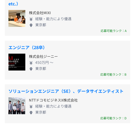
おり、IPOに向けて事業強化・組織強化を進めており
etc.）
ます。今後、エンジニアと企業双方の成長サイクルを
関東ITソフトウェア健康保険組合加入
株式会社MIXI
強化するための新規事業にもチャレンジしていきま
健康保険・厚生年金加入、雇用保険・労災保険適用
経験・能力により優遇
す。 ========== paizaの挑戦 ========== 企業が抱
東京都
えるエンジニア採用の悩みに取り組んでいます。
応募可能ランク：A
「ITエンジニアの転職・就職といえばpaiza」となる
ために、以下の取り組みを直近で進めています。 ・
雇用関係なし
エンジニア（28卒）
ハイクラスエンジニアのキャリア支援に関する新規
株式会社ジーニー
事業 ・企業からのスカウト配信を促進することで、
450万円 〜
市場価値をエンジニアが再認識し、市場の流動性を
東京都
高める ・大企業やエンジニアの採用を加速させてい
応募可能ランク：B
る成長企業の新規導入を促進することにより、エン
ジニアの転職における選択肢を広げる ・これまで中
ソリューションエンジニア（SE）、データサイエンティスト
途メインの採用支援でしたが、大学や学校との連携
NTTドコモビジネスX株式会社
により、新卒学生に対しての支援・集客を加速
経験・能力により優遇
========== 事業を通じてpaizaがかなえたい世界
東京都
========== 現在は、個人の寿命が伸びる一方、企業
応募可能ランク：D
寿命は短縮傾向にあり、これまで一般的だった「終
身雇用」や「年功序列」制度が過去のものになりつ