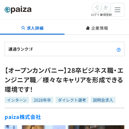
ログイン
新規登録
求人詳細
企業情報
転職・キャリア
未経験転職
求人検索
通過ランク：F
新卒就活
求人検索
インタビュー
【オープンカンパニー】28卒ビジネス職・エ
学習
求人検索
インタビュー
転職成功ガイド
ンジニア職／様々なキャリアを形成できる
本選考
スキルチェック
講座一覧
環境です！
転職成功ガイド
転職エージェント
ゲーム・マンガ
インターン
プログラミング言語
インターン
問題集
2028年卒
ダイレクト選考
説明会求人
メディア
SQL
4択課題
paiza株式会社
新卒エージェント
paizaとは？
Tech Team Journal
評価結果一覧
ナレッジ