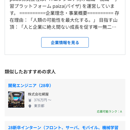
習プラットフォーム paiza(パイザ) を運営していま
なし
東京メトロ日比谷線 虎ノ門ヒルズ駅 徒歩1分、東京メト
す。 ==========企業理念・事業概要========== 存
社内検定等の制度の有無及びその内容
ロ銀座線虎ノ門駅 徒歩4分
在理由：「人類の可能性を最大化する。」 目指す山
早期選考説明会時にご説明いたします。
なし
頂：「人と企業に絶え間ない成長を促す唯一無二の
■通勤交通費（全額支給）
プラットフォーム」 日々の使命：「変化を起こす人
■関東ITソフトウェア健康保険組合の保養施設／スポーツ
材を増やし、企業の進化を加速させる。」 日本にお
施設など利用可
企業情報を見る
けるIT人材不足、生産性停滞という国家的課題に対
■業務に必要な書籍は社費で購入可能
早期選考説明会時にご説明いたします。
前年度の有給休暇の平均取得日数
して、ITエンジニアと企業の成長プラットフォーム
10.4日
「paiza」を通じた企業への採用支援とエンジニア育
成の両面から解決しようとしております。 私たち
類似したおすすめの求人
は、ITエンジニアと企業の「成長」を支えるプラッ
賞与：年4回
トフォームとして、以下の4つの主要サービスを展開
※業績および半期ごとの人事評価により決定
開発エンジニア（28卒）
しています。 ・paiza転職：エンジニア向け転職支援
株式会社網屋
サービス ・paiza新卒：学生向け就職支援サービス
376万円 〜
・EN:TRY：未経験者向け転職支援サービス ・paiza
東京都
ラーニング：プログラミング学習サービス 2013年に
昇給査定：年2回（9月、3月）
応募可能ランク：A
ローンチし、現在は累計85万会員を超える規模に成
長。2020年のMBOを経て独立、第2創業期を迎えて
28新卒インターン（フロント、サーバ、モバイル、機械学習