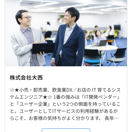
14.6年
（本採用時）
〈年間休日：121日〉※年末年始・夏期休暇含める
・週休2日制
研修の有無及び内容
・有給休暇
【開発環境】
内定者研修、入社時研修、OJTあり
・慶弔休暇
■言語／Python、Unicage、Swift、Javaなど
※株式会社大西とGROWIT株式会社の所在地は同一です。
・子の看護休暇
■ソース管理／Git、SVN
・介護休暇
■OS／Linux、Windows、MacOS
受動喫煙防止措置に関する事項
・育児休業（2年まで可能）
前年度の月平均所定外労働時間の実績
従業員に対する受動喫煙対策：あり
・介護休業
株式会社大西
12.6時間
敷地内禁煙（喫煙場所あり）
ほか
前年度の有給休暇の平均取得日数
☆★小売・卸売業、飲食業DX／お店の IT 育てるシス
15.3日
テムエンジニア★☆ 1番の強みは「IT開発ベンダー」
と「ユーザー企業」という2つの側面を持っているこ
大阪メトロ御堂筋線「本町」駅 12番出口を出てすぐ
と。ユーザーとしてITサービスの利用経験があるか
（本採用時）通勤手当：全額実費支給（社内規定に準ず
大阪メトロ堺筋線または中央線「堺筋本町」駅 11番出口
らこそ、お客様の気持ちがよく分かります。 長年培
る）
を出て徒歩約5分
ったシステム開発のノウハウを生かし、お客様が欲