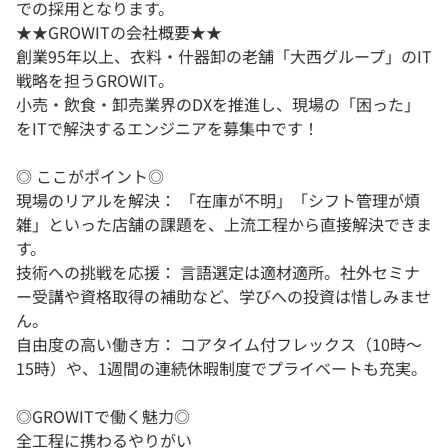
での採用となります。
★★GROWITの会社概要★★
創業95年以上、衣料・什器卸の老舗「大西グループ」のIT
戦略を担うGROWIT。
小売・飲食・卸売業界のDXを推進し、現場の「困った」
をITで解決するエンジニアを募集中です！
◎ ここがポイント◎
現場のリアルを解決： 「在庫が不明」「シフト管理が煩
雑」といった店舗の課題を、上流工程から直接解決できま
す。
技術への挑戦を応援： 言語選定は適材適所。社外セミナ
ー受講や資格取得の補助など、学びへの投資は惜しみませ
ん。
自由度の高い働き方： コアタイム付フレックス（10時〜
15時）や、1週間の連続休暇制度でプライベートも充実。
◎GROWITで働く魅力◎
全工程に携わるやりがい