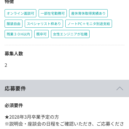
特徴
オンライン面談可
一部在宅勤務可
産休育休取得実績あり
服装自由
スペシャリスト枠あり
ノートPC＋モニタ別途支給
残業３０H以内
既卒可
女性エンジニアが在籍
募集人数
2
応募要件
必須要件
★2028年3月卒業予定の方
※説明会・座談会の日程をご確認いただき、ご応募くださ