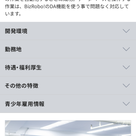
作業は、BizRobo!のDA機能を使う事で問題なく対応して
います。
開発環境
勤務地
・階層別研修
待遇・福利厚生
・管理職研修
・OJT
・社外セミナー受講補助
その他の特徴
・資格取得補助
（本採用時）AM9:00〜PM5:45
青少年雇用情報
※この時間帯を基本にシフト制
休憩時間：（本採用時）休憩60分 ※昼食時間は業務の都
合により各々の自主性に任せています
相談のうえ、ご希望のマシンを支給いたします
平均残業時間：（本採用時）平均12時間／月
平均勤続年数