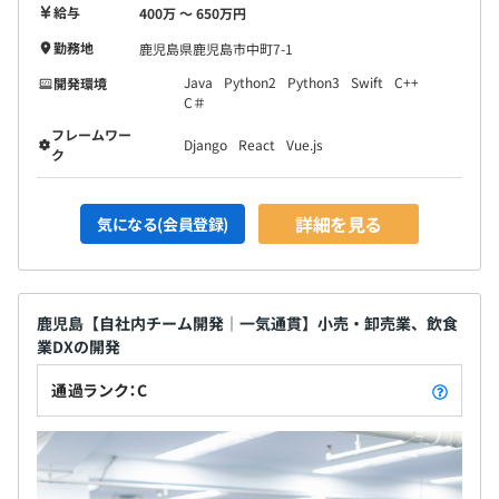
給与
400万 〜 650万円
勤務地
鹿児島県鹿児島市中町7-1
Java
Python2
Python3
Swift
C++
開発環境
C＃
フレームワー
Django
React
Vue.js
ク
詳細を見る
気になる(会員登録)
鹿児島【自社内チーム開発｜一気通貫】小売・卸売業、飲食
業DXの開発
通過ランク：C