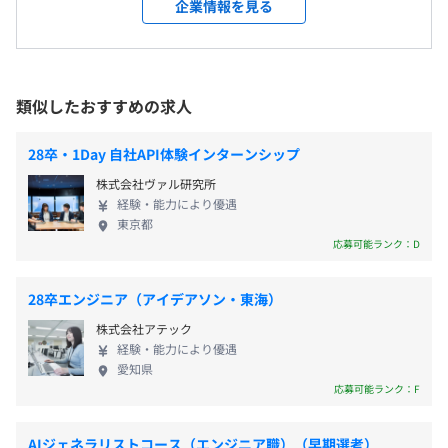
しい機能やサービスを、使い勝手よくシンプルに提
企業情報を見る
供することができます。導入前のご相談から、最適な
サービスのご提案、導入後のサポートまで、ていね
（本採用時）賞与：年2回（6月、12月）
いにお応えします。 GROWITとともに、お店にITサ
ービスの導入を考えてみませんか？ 【サービス内
類似したおすすめの求人
容】 ■小売店向けソリューションサービス POSレジ
やキャッシュレス決済端末をはじめ、販売・在庫の
（本採用時）給与改定：年1回（3月）
28卒・1Day 自社API体験インターンシップ
管理や、Web‐EDIによる発注管理、ハンディターミ
株式会社ヴァル研究所
ナルを活用した検品や棚卸業務など、小売店舗にお
経験・能力により優遇
ける一連の業務のシステム化をトータルでご提案し
東京都
ます。 ■飲食店向けソリューションサービス 飲食店
・社会保険完備（健康保険・厚生年金保険、雇用保険・労
応募可能ランク：D
舗でのお客様のモバイル端末からの注文の自動化、
災保険）
POSレジやキャッシュレス決済端末、自動釣銭機と
・団体長期傷害所得補償制度(GLTD)
28卒エンジニア（アイデアソン・東海）
の連携による会計処理など、飲食店舗における一連
株式会社アテック
の業務のシステム化をご提案します。 ■業務システ
経験・能力により優遇
ム受託開発・保守サービス お客様のさまざまなご要
愛知県
望に合わせて、要件定義・設計・開発から導入・運
雇用関係なし
応募可能ランク：F
用まで、小売・卸売業システムの開発経験豊富な弊
社のSEが真摯に対応します。 ■業務効率化支援サー
AIジェネラリストコース（エンジニア職）（早期選考）