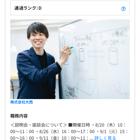
「おもいっきり」遊んで学んでもらっています！ ◎
通過ランク：D
毎日数千枚届く発注書をデータ化。 手作業に比べ格
段に効率化、ミス発生を大幅に削減しました。 ※ご
採用となった場合、株式会社大西で雇用し、グルー
プ会社のGROWIT株式会社へ在籍出向となります。
株式会社大西
職務内容
＜説明会・座談会について＞ ■開催日時 ・8/20（木）10：
00～11：00 ・8/26（水）16：00～17：00 ・9/1（火）15：
00～16：00 ・9/11（金）10：00～11：...
詳しく見る