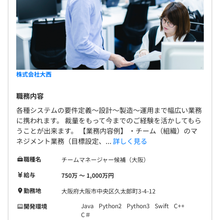
株式会社大西
職務内容
各種システムの要件定義～設計～製造～運用まで幅広い業務
に携われます。 裁量をもって今までのご経験を活かしてもら
うことが出来ます。 【業務内容例】 ・チーム（組織）のマ
ネジメント業務（目標設定、...
詳しく見る
職種名
チームマネージャー候補（大阪）
給与
750万 〜 1,000万円
勤務地
大阪府大阪市中央区久太郎町3-4-12
Java
Python2
Python3
Swift
C++
開発環境
C＃