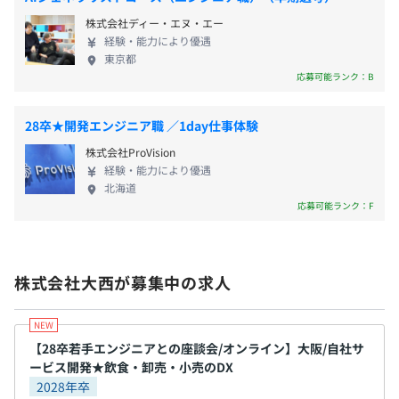
ビス 事務所でのパソコンを活用した事務作業の自動
株式会社ディー・エヌ・エー
化、紙情報のデータ化、AIチャットボットによる問
（本採用時）6カ月（条件などの変更はありません）
経験・能力により優遇
合せ回答の自動化など、人手不足をカバーするさま
東京都
ざまなソリューションを豊富な導入活用の実経験を
応募可能ランク：B
交えてご提案します。 【解決している課題】 ▼以下
のようなITでのお悩みごとを解決しています。 ・初
28卒★開発エンジニア職 ／1day仕事体験
期費用をできるだけ抑えてPOSレジ一式を導入した
株式会社ProVision
い！ ・どこで何がいつ売れているかをリアルタイム
経験・能力により優遇
で把握したい！ ・PCを使った事務作業や紙を使った
北海道
業務が多すぎて、時間が足りない！ ・古くなったシ
応募可能ランク：F
ステムをできるだけ安く入れ替えたい！ ・人材不足
でテーブルを回れず、お客様を待たせてしまう！
【導入実績】 ◎RPAを活用した自社システムの在庫
株式会社大西が募集中の求人
情報の連携 ◎CRMデータベースからの情報取得業務
を自動化 ◎飲食店以外でのBizELLオーダーの活用 ◎
新店開店に向けたPOSレジ導入。冷蔵庫温度管理・
商品の廃棄などの機能がデータ管理業務効率化に貢
【28卒若手エンジニアとの座談会/オンライン】大阪/自社サ
ービス開発★飲食・卸売・小売のDX
献！ ◎安価なのに充実したセキュリティサービス！
2028年卒
見守って、駆け付けてくれる安心感の中で、 園児に