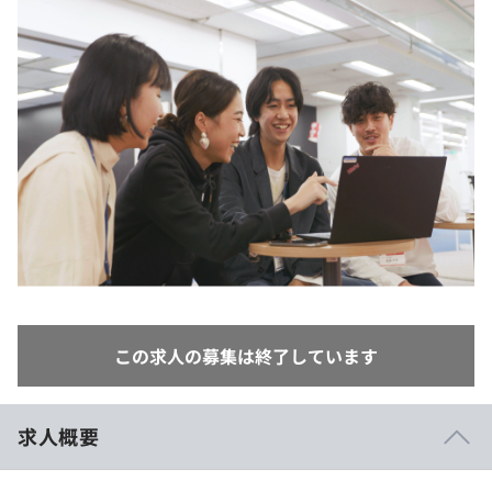
イベント・セミナー
paiza times
再チャレンジ結果一覧
リファレンス
インタビュー
note
就活成功ガイド
プラン
個人向けプラン
法人向けプラン
学校向けプラン
契約内容・クーポン
この求人の募集は終了しています
求人概要