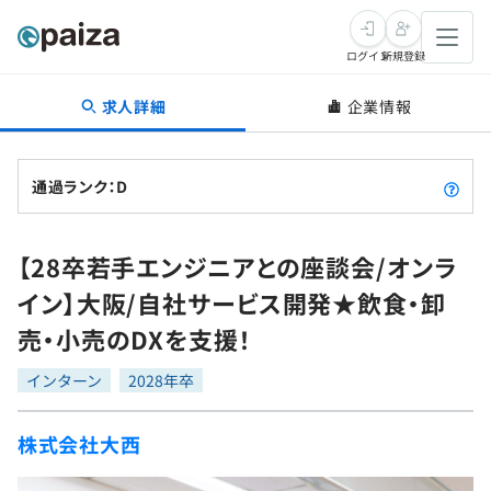
ログイン
新規登録
求人詳細
企業情報
転職・キャリア
未経験転職
求人検索
通過ランク：D
新卒就活
求人検索
インタビュー
【28卒若手エンジニアとの座談会/オンラ
学習
求人検索
インタビュー
転職成功ガイド
イン】大阪/自社サービス開発★飲食・卸
本選考
スキルチェック
講座一覧
売・小売のDXを支援！
転職成功ガイド
転職エージェント
ゲーム・マンガ
インターン
プログラミング言語
インターン
問題集
2028年卒
メディア
SQL
4択課題
株式会社大西
新卒エージェント
paizaとは？
Tech Team Journal
評価結果一覧
ナレッジ