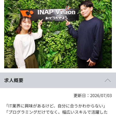
イベント・セミナー
paiza times
再チャレンジ結果一覧
リファレンス
インタビュー
note
就活成功ガイド
プラン
個人向けプラン
法人向けプラン
学校向けプラン
求人概要
契約内容・クーポン
更新日：2026/07/03
「IT業界に興味があるけど、自分に合うかわからない」
「プログラミングだけでなく、幅広いスキルで活躍した