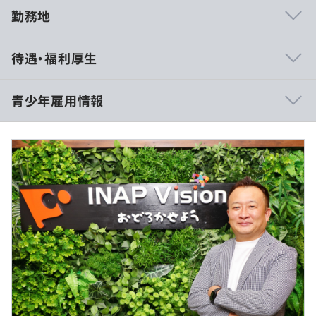
勤務地
当社は上下関係にとらわれず、誰とでもフラットに話せる
待遇・福利厚生
雰囲気が特徴です。わからないことや相談ごとも気軽に話
せる環境が整っています。
社内では、BBQなどのイベントもあって、社員同士の距離
青少年雇用情報
も近く、フレンドリーな社風です。
一方で、チームで成果を出すために、時にはお互いに厳し
10:00～19:00
く向き合うことも。礼儀を大切にしながら、みんなで力を
※入社1年程度でグレードが上がった場合はフレックス勤
合わせて仕事に取り組んでいます。
務になります
過去３年間の新卒採用者数・離職者数
休憩時間：休憩60分 ※昼食時間は業務の都合により各々
前年度 採用者数0人 離職者数0人
の自主性に任せています
2年度前 採用者数2人 離職者数1人
平均残業時間：担当案件の状況に応じて、月平均10時間
3年度前 採用者数1人 離職者数0人
程度の残業があります
過去３年間の新卒採用者数の男女別人数
前年度 男性0人 女性0人
2年度前 男性2人 女性0人
3年度前 男性1人 女性0人
《年間休日121日以上》
■完全週休2日制（土・日）