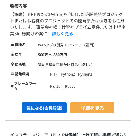
職務内容
【概要】 PHPまたはPythonを利用した受託開発プロジェク
トまたはお客様のプロジェクトでの開発または保守をお任せ
いたします。 事業会社様向け弊社プライム案件または上場企
業SIer様向けの案件...
詳しく見る
職種名
Webアプリ開発エンジニア（福岡）
給与
500万 〜 850万円
勤務地
福岡県福岡市博多区対馬小路1-21
開発環境
PHP
Python2
Python3
フレームワー
Flutter
React
ク
詳細を見る
気になる(会員登録)
インフラエンジニア（PL・PM候補）上流工程に挑戦／週2-3