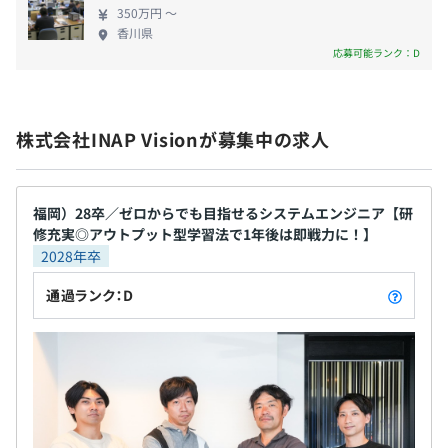
善、データ活用、組織文化の変革まで、包括的なDX
350万円 〜
推進をサポートします。 成長期から次のステージで
香川県
ある拡大期へ、一緒に変革を起こしませんか？
応募可能ランク：D
株式会社INAP Visionが募集中の求人
福岡）28卒／ゼロからでも目指せるシステムエンジニア【研
修充実◎アウトプット型学習法で1年後は即戦力に！】
2028年卒
通過ランク：D