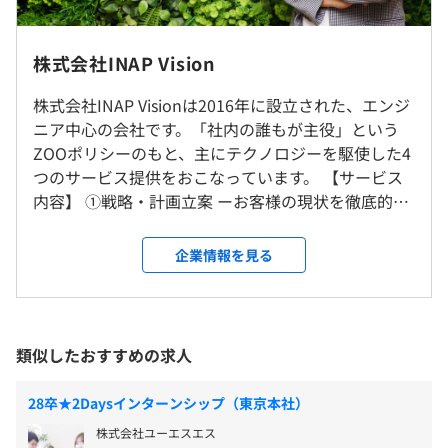
■祝日・夏季休暇・年末年始休暇
■GW
株式会社INAP Vision
研修の有無及び内容
■夏季休暇（3日）
受動喫煙防止措置に関する事項
■年末年始休暇（5日）
新入社員研修
株式会社INAP Visionは2016年に設立された、エンジ
屋内禁煙（喫煙所あり）
■有給休暇（取得率85％）
自己啓発支援の有無及びその内容
ニア中心の会社です。「社内の誰もが主役」という
■慶弔休暇
資格取得の費用補助
ZOOポリシーのもと、主にテクノロジーを駆使した4
■その他特別休暇／代休などつど相談（大きな支障なけれ
メンター制度の有無
つのサービス提供をおこなっています。 【サービス
ば基本取得可）
内容】 ①戦略・計画立案 ーお客様の現状を徹底的に
あり
福岡市空港線「中州川端駅」より徒歩8分
分析・調査し、DX推進に最適な戦略と計画を立案ー
キャリアコンサルティング制度の有無及びその内容
▶︎提供メニュー例：DX総合診断／DX戦略策定支援／
スキルアップ支援、 1 on 1 面談
企業情報を見る
DXロードマップ作製 ②実行支援・導入支援 ー企業の
社内検定等の制度の有無及びその内容
■通勤手当（全額支給）
課題を分析し、最適なデジタルトランスフォーメー
なし
■資格取得支援・手当あり
ション戦略を設計ー ▶︎提供メニュー例：RPA導入支
■借上社宅制度あり（地方出身者）
援／ローコード・ノーコード開発導入支援 ③デジタ
類似したおすすめの求人
ル化支援 ー業務効率化や生産性向上を目指し、最適
なデジタル技術の導入をサポートー ▶︎提供メニュー
28卒★2Daysインターンシップ（東京本社）
前事業年度の育児休業取得者数／出産者数
例：クラウド移行支援／業務プロセスのデジタル化
昇給年１回、賞与年１回
男性1人/0人
株式会社ユーエスエス
支援 ④イノベーション ー新たなビジネス価値を創出