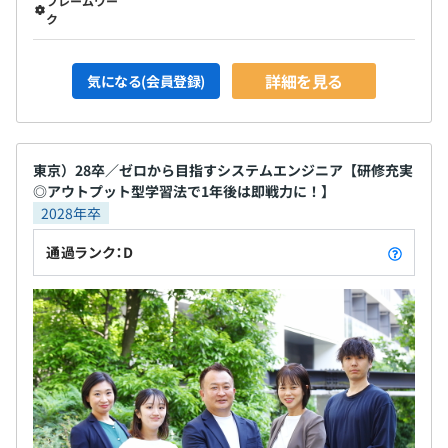
フレームワー
ク
詳細を見る
気になる(会員登録)
東京）28卒／ゼロから目指すシステムエンジニア【研修充実
◎アウトプット型学習法で1年後は即戦力に！】
2028年卒
通過ランク：D