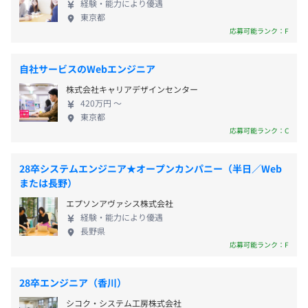
経験・能力により優遇
女性1人/1人
するための革新的なアイデアの具現化を支援ー ▶︎提
東京都
供メニュー例：新規デジタルサービス開発支援／
応募可能ランク：F
PoC（概念実証）支援 【働く環境】 ベンチャーらし
社会保険完備（健康保険・厚生年金加入・雇用保険・労災
く自由な社風で、上下関係のないフラットな組織で
自社サービスのWebエンジニア
保険）
す。裁量があり、社員がやりたいことに積極的にチャ
株式会社キャリアデザインセンター
レンジできるのも当社の魅力。社員ひとりひとりの
420万円 〜
得意分野が最大限に生かせるような案件アサインを
東京都
おこないつつ、ワークライフバランスも大切にして
応募可能ランク：C
雇用関係なし
おり、働きやすい環境づくりに力を入れています。
具体的にはSlackやGoogleWorkspace、Backlog、
28卒システムエンジニア★オープンカンパニー（半日／Web
Clickup、MFクラウド、Webミーティング、バーチャ
または長野）
ルオフィスなど、多様な業務支援ツールを整備し、
※当社では会社側が新入社員を判断する意味での「試用期
エプソンアヴァシス株式会社
円滑なコミュニケーションと柔軟な働き方を実現。
経験・能力により優遇
間」ではなく、会社と求職者様との相性や、意識の相違が
地方在住でも、子育てや介護があっても仕事が続け
長野県
ないかを双方で確認するための「お試し期間」という意味
られるフレキシブルな環境が整っています。 ★当社
応募可能ランク：F
合いでこの期間を設けています。
は、お客様の"DX推進パートナー"です。単なるIT化
※試用期間中は有期雇用となります。
ではなく、AIやIoT、クラウド技術を駆使し、お客様
28卒エンジニア（香川）
のビジネスモデル変革を支援し、業務プロセスの改
シコク・システム工房株式会社