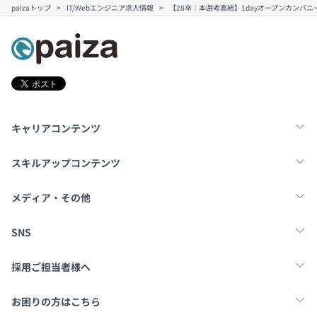
paizaトップ
IT/Webエンジニア求人情報
【28卒｜本選考直結】1dayオープンカンパ
キャリアコンテンツ
転職・キャリア
未経験転職
新卒就活
スキルアップコンテンツ
学習
スキルチェック
マンガ・ゲーム
メディア・その他
Tech Team Journal
paiza times
note
SNS
X
Facebook
採用ご担当者様へ
採用・教育をお考えの企業様へ
中途求人掲載はこちら
お困りの方はこちら