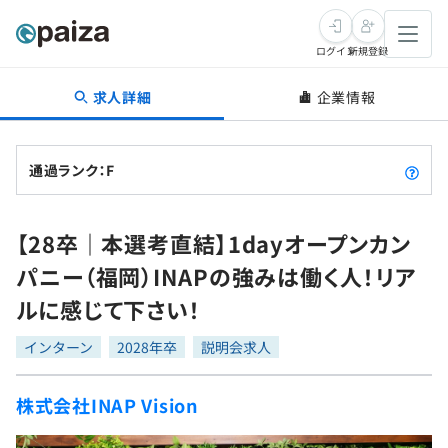
ログイン
新規登録
求人詳細
企業情報
転職・キャリア
未経験転職
求人検索
通過ランク：F
新卒就活
求人検索
インタビュー
【28卒｜本選考直結】1dayオープンカン
学習
求人検索
インタビュー
転職成功ガイド
パニー（福岡）INAPの強みは働く人！リア
本選考
スキルチェック
講座一覧
ルに感じて下さい！
転職成功ガイド
転職エージェント
ゲーム・マンガ
インターン
プログラミング言語
インターン
問題集
2028年卒
説明会求人
メディア
SQL
4択課題
株式会社INAP Vision
新卒エージェント
paizaとは？
Tech Team Journal
評価結果一覧
ナレッジ