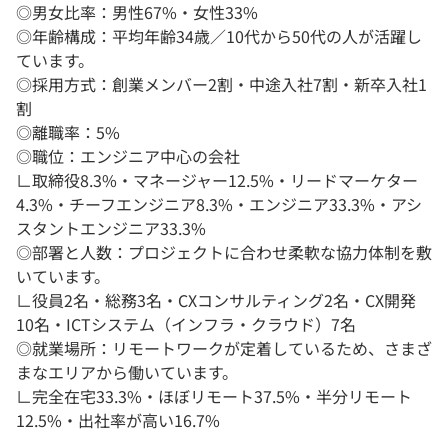
◎男女比率：男性67%・女性33%
◎年齢構成：平均年齢34歳／10代から50代の人が活躍し
ています。
◎採用方式：創業メンバー2割・中途入社7割・新卒入社1
割
◎離職率：5%
◎職位：エンジニア中心の会社
∟取締役8.3%・マネージャー12.5%・リードマーケター
4.3%・チーフエンジニア8.3%・エンジニア33.3%・アシ
スタントエンジニア33.3%
◎部署と人数：プロジェクトに合わせ柔軟な協力体制を敷
いています。
∟役員2名・総務3名・CXコンサルティング2名・CX開発
10名・ICTシステム（インフラ・クラウド）7名
◎就業場所：リモートワークが定着しているため、さまざ
まなエリアから働いています。
∟完全在宅33.3%・ほぼリモート37.5%・半分リモート
12.5%・出社率が高い16.7%