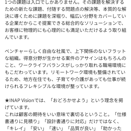
1つの課題は入口でしかありません。その課題を解決する
ための新たな課題、付随する問題点の解決等、本質的な解
決に導くために課題を深堀り、幅広い分野をカバーしてい
る企業だからこそ提案できる総合的なソリューションで、
お客様に物理的にも心理的にも満足いただけるよう取り組
んでいます。
ベンチャーらしく自由な社風で、上下関係のないフラット
な組織。得意分野が生かせる案件のアサインはもちろんの
こと、ワークライフバランスがしっかり取れる職場環境に
もこだわっています。リモートワーク環境も整備されてい
るため、地方在住でも、子育てや介護があっても仕事が続
けられるフレキシブルな環境が整っています。
★INAP Visionでは、「おどろかせよう」という理念を掲
げています。
これは顧客の期待をいい意味で裏切るということ。「仕様
書通りに見積り」「設計書通りに対応」だけではなく、
「キレイ」「安い」「速い」「品質が良い」「助かった