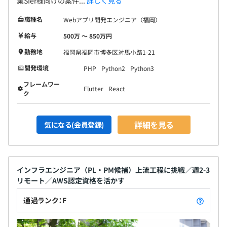
業SIer様向けの案件...
詳しく見る
職種名
Webアプリ開発エンジニア（福岡）
給与
500万 〜 850万円
勤務地
福岡県福岡市博多区対馬小路1-21
開発環境
PHP
Python2
Python3
フレームワー
Flutter
React
ク
詳細を見る
気になる(会員登録)
インフラエンジニア（PL・PM候補）上流工程に挑戦／週2-3
リモート／AWS認定資格を活かす
通過ランク：F