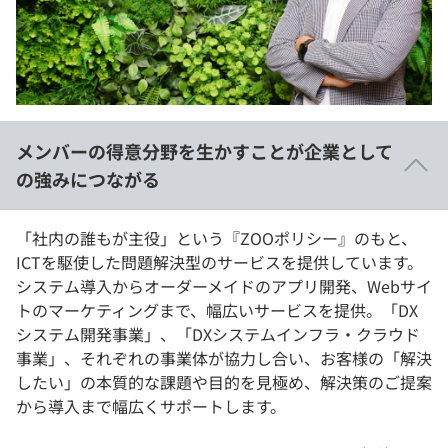
イベント・セミナー
paiza times
再チャレンジ結果一覧
リファレンス
インタビュー
note
就活成功ガイド
プラン
メンバーの得意分野を生かすことが企業として
個人向けプラン
の強みにつながる
法人向けプラン
「社内の誰もが主役」という『ZOOポリシー』のもと、
ICTを駆使した問題解決型のサービスを提供しています。
学校向けプラン
システム導入からオーダーメイドのアプリ開発、Webサイ
トのマーケティングまで、幅広いサービスを提供。「DX
契約内容・クーポン
システム開発事業」、「DXシステムインフラ・クラウド
事業」、それぞれの事業体が協力し合い、お客様の「解決
したい」の本質的な課題や目的を見極め、解決策のご提案
から導入まで幅広くサポートします。