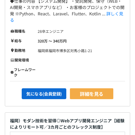
◆仕事の内容 【システム開発】 ・受託開発、保守（WEB・
AI開発・スマホアプリなど） ・お客様のプロジェクトでの開
発 ※Python、React、Laravel、Flutter、Kotlin ...
詳しく見
る
職種名
28卒エンジニア
給与
320万 〜 340万円
勤務地
福岡県福岡市博多区対馬小路1-21
開発環境
フレームワー
ク
詳細を見る
気になる(会員登録)
福岡）モダン技術を習得◎Webアプリ開発エンジニア【経験
によりリモート可／3カ月ごとのフレックス制度】