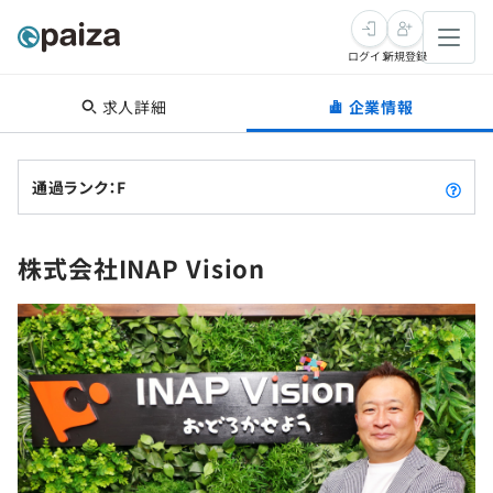
ログイン
新規登録
求人詳細
企業情報
転職・キャリア
未経験転職
求人検索
通過ランク：F
新卒就活
求人検索
インタビュー
株式会社INAP Vision
学習
求人検索
インタビュー
転職成功ガイド
本選考
スキルチェック
講座一覧
転職成功ガイド
転職エージェント
ゲーム・マンガ
インターン
プログラミング言語
問題集
メディア
SQL
4択課題
新卒エージェント
paizaとは？
Tech Team Journal
評価結果一覧
ナレッジ