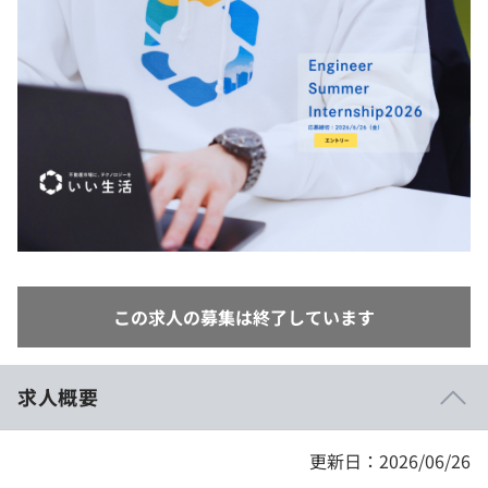
イベント・セミナー
paiza times
再チャレンジ結果一覧
リファレンス
インタビュー
note
就活成功ガイド
プラン
個人向けプラン
法人向けプラン
学校向けプラン
この求人の募集は終了しています
契約内容・クーポン
求人概要
更新日：2026/06/26