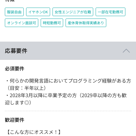
服装自由
イヤホンOK
女性エンジニアが在籍
一部在宅勤務可
オンライン面談可
時短勤務可
産休育休取得実績あり
応募要件
必須要件
・何らかの開発言語においてプログラミング経験がある方
（目安：半年以上）
・2028年3月以降に卒業予定の方（2029卒以降の方も歓
迎します◎）
歓迎要件
【こんな方にオススメ！】