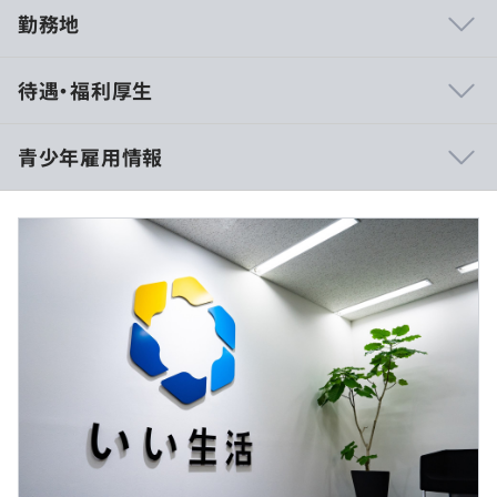
勤務地
▼顧客視点で自社開発
待遇・福利厚生
わたしたちはクラウドサービスの企画・開発から、運用、
インフラマネジメント、マーケティング、販売、サポート
まで自社でおこなっています。
青少年雇用情報
そのため、エンジニアもサービスの企画段階から携われる
環境があります。
1日1万円の日当を支給します。（５日間で５万円）
市場からのフィードバックをもとにユーザーのニーズやマ
ーケットの変化を分析し、「なぜその仕様にするのか」
過去３年間の新卒採用者数・離職者数
「それによりユーザーにどんな価値を提供できるのか」、
前年度 採用者数10人 離職者数1人
自らアイデアを出し合いサービスを創り、育てています。
2年度前 採用者数16人 離職者数3人
3年度前 採用者数26人 離職者数10人
▼フラットなコミュニケーション
平日9：00～18：00
過去３年間の新卒採用者数の男女別人数
エンジニアチームは総勢70名程度で、インフラ～サーバ
休憩時間：60分
前年度 男性7人 女性3人
ーサイド～フロントエンド～UXデザイン部門まですべて
平均残業時間：残業はありません。
2年度前 男性12人 女性4人
の部署が本社に集結、仕切りのないワンフロアで働いてい
3年度前 男性16人 女性10人
ます。
平均勤続年数
CTOを含め組織の枠組みを超え、垣根なく意見交換するこ