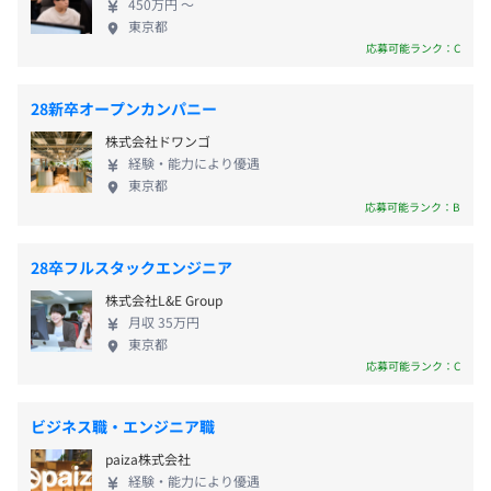
・定期的な社内勉強会開催
450万円 〜
メンター制度の有無
が解禁されるなど規制緩和が進み、さらにDXが加速
東京都
・プログラミングコンテストへの参加
していく見込みです。 今後も不動産向けSaaSの領域
あり
応募可能ランク：C
で、テクノロジーを用いて、エンドユーザーと不動産
キャリアコンサルティング制度の有無及びその内容
雇用関係なし
会社の間のさまざまな不便なことを取り除き、不動
なし
28新卒オープンカンパニー
産市場全体をアップデートしていきます。 また、不
株式会社ドワンゴ
動産会社だけでなく、消費者や市場すべてによりよ
経験・能力により優遇
い仕組みを提供していこうとしております。 自社プ
東京都
ロダクト開発ですので、不動産に関わる関連領域に
前年度の月平均所定外労働時間の実績
応募可能ランク：B
ついても、新たなプロダクトを開発し、業界全体の
26.35時間
♦OKRによる目標設定
DXの促進を進めており、常に新たなプロダクト開発
前年度の有給休暇の平均取得日数
28卒フルスタックエンジニア
「各人のグレード」と「本部ごとに求められる職務・能力
を検討しています。
要件」を明確にした上で、期初に上長と相談しながら納得
14.0日
株式会社L&E Group
感のある目標を設定。​
月収 35万円
前事業年度の育児休業取得者数／出産者数
東京都
職種やチームによって定性/定量的な目標をバランスよく
男性4人/7人
応募可能ランク：C
設定、成長を促すような評価制度を導入しています。
女性3人/3人
役員及び管理的地位にある者に占める女性の割合
ビジネス職・エンジニア職
♦年2回の評価
役員0.0%
上期・下期の目標設定、振り返りによる評価を行っていま
paiza株式会社
管理職5.0%
す。（査定は年1回）
経験・能力により優遇