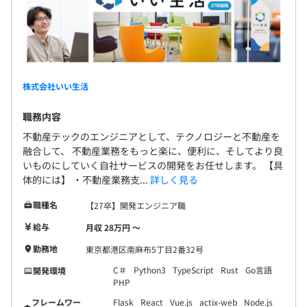
開発チームとしては、フロントエンドチームはプロダクト
ベースで構成されており、サーバーサイドチームとSREチ
ームが共通基盤として構成されています。
株式会社いい生活
職務内容
不動産テックのエンジニアとして、テクノロジーと不動産を
融合して、 不動産業務をもっと楽に、便利に、そしてより良
いものにしていく自社サービスの開発をお任せします。 【具
体的には】 ・不動産業務支...
詳しく見る
職種名
【27卒】開発エンジニア職
給与
月収 28万円 〜
勤務地
東京都港区南麻布5丁目2番32号
C＃
Python3
TypeScript
Rust
Go言語
開発環境
PHP
フレームワー
Flask
React
Vue.js
actix-web
Node.js