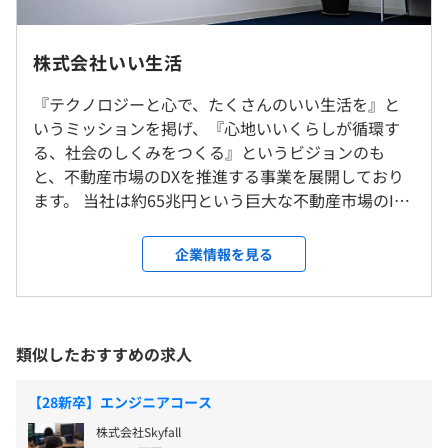
7.2年
とを大切に、ユニークな発想を尊重し、よりよいサービス
完全週休2日制（土日・祝日）
フルリモート・東京本社
創りに力を注いでおります。
株式会社いい生活
受動喫煙防止措置に関する事項
『テクノロジーと心で、たくさんのいい生活を』と
屋内原則禁煙（喫煙専用室設置、喫煙可能区域での業務な
研修の有無及び内容
交通費/宿泊費について
いうミッションを掲げ、『心地いいくらしが循環す
し）
■いい生活Square
・オンラインではなく出社される場合は、出社された日の
新入社員研修
る、社会のしくみをつくる』というビジョンのも
■いい生活 賃貸管理クラウド
交通費を支給します。（但し、都内近郊のみ。事前にご確
ITSM研修
と、不動産市場のDXを推進する事業を展開しており
■いい生活Home/Owner/Pay
認ください。）
セキュリティ研修
ます。 当社は約65兆円という巨大な不動産市場のIT
■いい生活 売買クラウド
・宿泊費はございません。
パワーハラスメント防止研修
化を推進する「不動産×テクノロジー」にフォーカ
東京メトロ日比谷線 「広尾駅」3番出口より徒歩3分
■いい生活ウェブサイト
セクシャル・ハラスメント防止研修
スしたVertical SaaSを提供している上場企業です。
企業情報を見る
■いい生活 賃貸クラウド
インサイダー取引防止研修
2000年にゴールドマンサックス出身のメンバー4人で
健康マネジメント研修
創業し、主に不動産市場で必要とされるシステムを
インターンシップのため、ありません
等
先進のクラウドアプリケーションとして開発・提供
自己啓発支援の有無及びその内容
しています。 創業からわずか6年で東証マザーズに上
類似したおすすめの求人
【スキルアップ・キャリアアップ支援】
資格手当制度（受験・講習・登録費用を全額補助し、月額
場を果たし、現在は東証スタンダード市場に上場し
・資格取得補助
1万円の資格手当を支給）
ており、他社に先駆けていち早く不動産業界のDXを
【28新卒】エンジニアコース
・書籍購入支援
インターンシップのため、ありません
資格取得支援制度（業務に役立つ各種資格の取得に必要な
推進してきました。 不動産業界は市場規模が65兆円
・外部勉強会への参加
株式会社Skyfall
受検料、書籍代を補助）
とも言われる巨大市場ですが、近年やっと電子契約