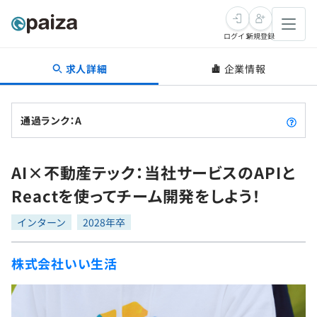
ログイン
新規登録
求人詳細
企業情報
転職・キャリア
未経験転職
求人検索
通過ランク：A
新卒就活
求人検索
インタビュー
AI×不動産テック：当社サービスのAPIと
学習
求人検索
インタビュー
転職成功ガイド
Reactを使ってチーム開発をしよう！
本選考
スキルチェック
講座一覧
転職成功ガイド
転職エージェント
インターン
2028年卒
ゲーム・マンガ
インターン
プログラミング言語
問題集
株式会社いい生活
メディア
SQL
4択課題
新卒エージェント
paizaとは？
Tech Team Journal
評価結果一覧
ナレッジ