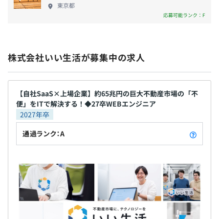
東京都
また、各部門によっては上長が隔週1on1で目標の振り返
応募可能ランク：F
りやキャリア相談の実施を行っています。
株式会社いい生活が募集中の求人
◆組織全体223名
「ウェブ・ソリューション開発グループ」「ビジネス・ス
トラテジーグループ」「セールス＆マーケティンググルー
【自社SaaS×上場企業】約65兆円の巨大不動産市場の「不
プ」「コーポレートグループ」で構成されています。
便」をITで解決する！◆27卒WEBエンジニア
2027年卒
通過ランク：A
◆ウェブ・ソリューション開発グループ
約80名が所属しており、取締役CTO直轄のグループです。
「データプラットフォーム本部」「仲介ソリューション本
部」「管理ソリューション本部」「UXデザイン部」「品
質保証部」等で構成されています。