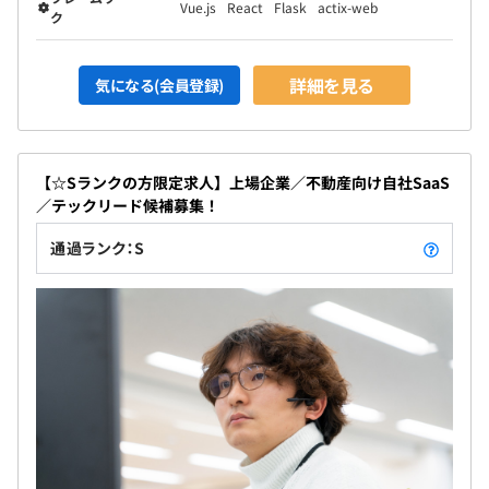
Vue.js
React
Flask
actix-web
ク
詳細を見る
気になる(会員登録)
【☆Sランクの方限定求人】上場企業／不動産向け自社SaaS
／テックリード候補募集！
通過ランク：S