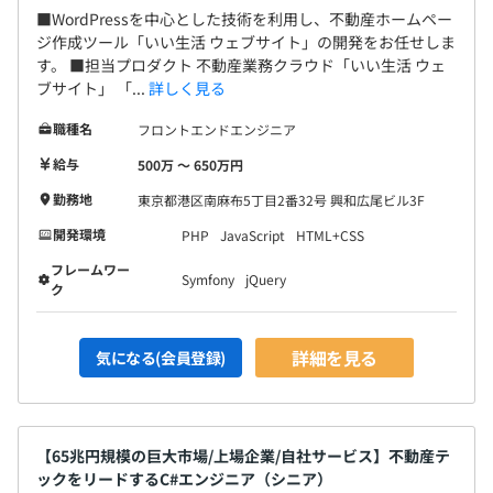
■WordPressを中心とした技術を利用し、不動産ホームペー
ジ作成ツール「いい生活 ウェブサイト」の開発をお任せしま
す。 ■担当プロダクト 不動産業務クラウド「いい生活 ウェ
ブサイト」 「...
詳しく見る
職種名
フロントエンドエンジニア
給与
500万 〜 650万円
勤務地
東京都港区南麻布5丁目2番32号 興和広尾ビル3F
開発環境
PHP
JavaScript
HTML+CSS
フレームワー
Symfony
jQuery
ク
詳細を見る
気になる(会員登録)
【65兆円規模の巨大市場/上場企業/自社サービス】不動産テ
ックをリードするC#エンジニア（シニア）