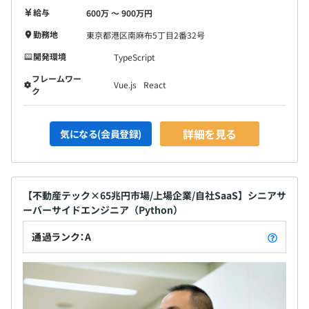
給与
600万 〜 900万円
勤務地
東京都港区南麻布5丁目2番32号
開発環境
TypeScript
フレームワー
Vue.js
React
ク
詳細を見る
気になる(会員登録)
【不動産テック×65兆円市場/上場企業/自社SaaS】シニアサ
ーバーサイドエンジニア（Python）
通過ランク：A