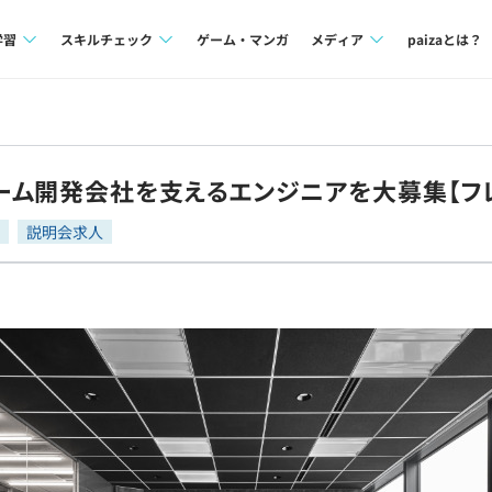
学習
スキルチェック
ゲーム・マンガ
メディア
paizaとは？
講座一覧
プログラミング言語
Tech Team Journal
問題集
SQL
paiza times
ーム開発会社を支えるエンジニアを大募集【フ
4択課題
評価結果一覧
note
説明会求人
ント
ナレッジ
再チャレンジ結果一覧
ミナー
リファレンス
プラン
ド
個人向けプラン
法人向けプラン
学校向けプラン