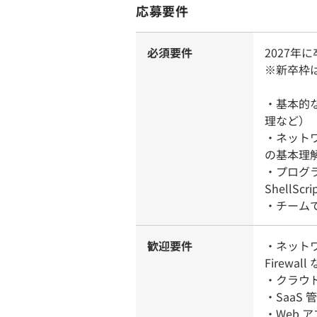
応募要件
必須要件
2027年
※新卒枠
・基本的な
理など）
・ネットワ
の基本理
・プログラ
ShellSc
・チーム
歓迎要件
・ネットワ
Firewal
・クラウド
・SaaS 管
・Web ア