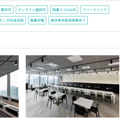
既卒可
オンライン面談可
残業３０H以内
フリードリンク
＋モニタ別途支給
裁量労働
産休育休取得実績あり