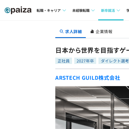
転職・キャリア
未経験転職
新卒就活
求人検索
求人検索
求人検索
求人詳細
企業情報
本選考
インタビュー
インタビュー
インターン
日本から世界を目指すゲ
転職成功ガイド
転職成功ガイド
正社員
2027年卒
ダイレクト選考
新卒エージェ
転職エージェント
ARSTECH GUILD株式会社
イベント・セ
インタビュー
就活成功ガイ