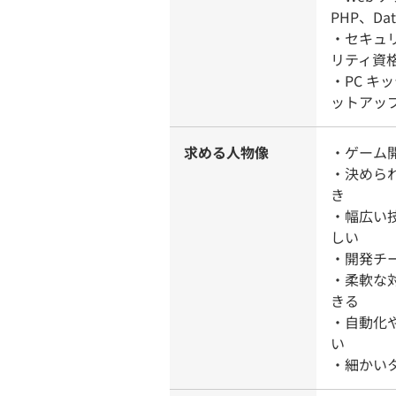
PHP、Da
・セキュ
リティ資
・PC キ
ットアップ
求める人物像
・ゲーム
・決めら
き
・幅広い
しい
・開発チ
・柔軟な
きる
・自動化
い
・細かい