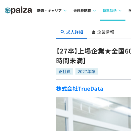
転職・キャリア
未経験転職
新卒就活
求人検索
求人検索
求人検索
求人詳細
企業情報
本選考
インタビュー
インタビュー
インターン
【27卒】上場企業★全国
転職成功ガイド
転職成功ガイド
時間未満】
新卒エージェ
転職エージェント
正社員
2027年卒
イベント・セ
株式会社TrueData
インタビュー
就活成功ガイ