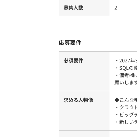
募集人数
2
応募要件
必須要件
・2027
・SQLの
・備考欄
願いしま
求める人物像
◆こんな
・クラウ
・ビッグ
・新しい