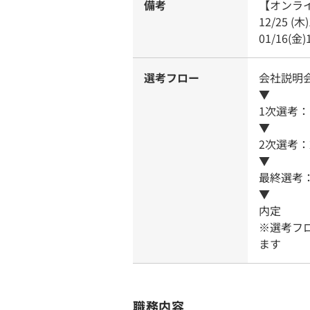
備考
【オンラ
12/25 (木)
01/16(金)1
選考フロー
会社説明
▼
1次選考
▼
2次選考
▼
最終選考
▼
内定
※選考フ
ます
職務内容