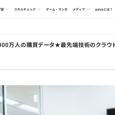
学習
スキルチェック
ゲーム・マンガ
メディア
paizaとは？
講座一覧
プログラミング言語
Tech Team Journal
問題集
SQL
paiza times
6000万人の購買データ★最先端技術のクラウド
4択課題
評価結果一覧
note
ント
ナレッジ
再チャレンジ結果一覧
ミナー
リファレンス
プラン
ド
個人向けプラン
法人向けプラン
学校向けプラン