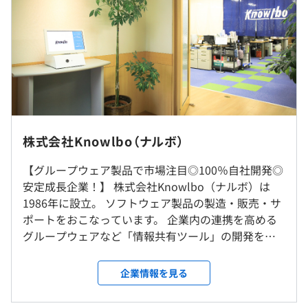
休憩時間：12:00～13:00（60分間）
平均残業時間：平均9.5時間 / 月
研修の有無及び内容
◆グループウェア（社内などグループ単位で情報共有する
新入社員に対し、入社後ビジネスマナー研修を実施
ためのソフトウェア）
・『ワークフローEX』：Excelを稟議書として使用できる
・完全週休2日制（土・日）
ワークフローシステム
・祝日
https://www.workflow-ex.jp/
※本社勤務
前年度の月平均所定外労働時間の実績
・年末年始
・『VisitView』：お客様の来社、退社を管理する受付シ
※転勤はありません
株式会社Knowlbo（ナルボ）
・有給休暇
9.5時間
ステム
・慶弔休暇
前年度の有給休暇の平均取得日数
https://www.visitview.jp/
【グループウェア製品で市場注目◎100％自社開発◎
就業場所の変更範囲
・産前産後休業
・『OfficeView』：スケジュール、施設予約、文書管理、
13.5日
安定成長企業！】 株式会社Knowlbo（ナルボ）は
＜雇入時＞
・育児休暇
掲示板等の機能を持つシステム
前事業年度の育児休業取得者数／出産者数
1986年に設立。 ソフトウェア製品の製造・販売・サ
本社
https://www.knowlbo.co.jp/product/officeview/
男性0人/0人
ポートをおこなっています。 企業内の連携を高める
＜変更範囲＞
女性0人/0人
グループウェアなど「情報共有ツール」の開発を得
変更なし
◆コンポーネント（ソフトウェアに組み込める部品）
意としており、コンパクトな組織ならではの柔軟性
・通勤交通費（非課税対象：50,000円以内）
・『タイムビュー』：ガントチャート形式のコンポーネン
や独自性を発揮することで実績を上げています。たと
企業情報を見る
・業務手当
受動喫煙防止措置に関する事項
ト
えば弊社の製品である「ワークフローEX」は、「マ
・出張手当 など
屋内禁煙
・『e-ハンコ』：電子捺印ツール
イクロソフトイノベーションアワード2007」におい