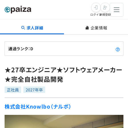
ログイン
新規登録
求人詳細
企業情報
転職・キャリア
未経験転職
求人検索
通過ランク：D
新卒就活
求人検索
インタビュー
★27卒エンジニア★ソフトウェアメーカー
学習
求人検索
インタビュー
転職成功ガイド
★完全自社製品開発
本選考
スキルチェック
講座一覧
転職成功ガイド
転職エージェント
正社員
2027年卒
ゲーム・マンガ
インターン
プログラミング言語
問題集
株式会社Knowlbo（ナルボ）
メディア
SQL
4択課題
新卒エージェント
paizaとは？
Tech Team Journal
評価結果一覧
ナレッジ