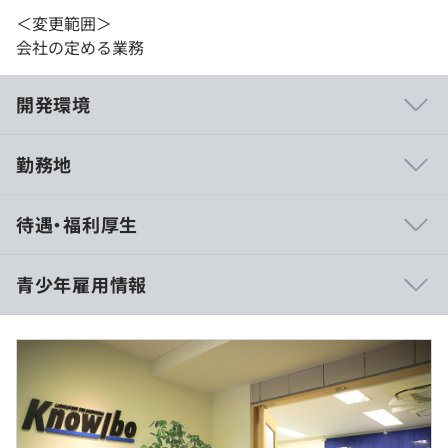
＜変更範囲＞
会社の定める業務
開発環境
勤務地
・少数精鋭の組織のため個々の裁量も大きく、顧客の声も
待遇・福利厚生
リアルタイムに把握でき、やりがいを感じながら働いてい
ただくことができます。
・Microsoftの技術を使っていることが大きいため、毎年
青少年雇用情報
近郊で開催されるカンファレンスには交代で参加し、最新
の技術を学び続けることができます。
・C#、ASP.NETに関する書籍の執筆者も在籍しています。
（※
想定年収
は年収提示額を保証するものではありません）
・小さい会社ながら、さまざまな大手企業でも導入されて
平均勤続年数
いるシステムを構築し、ハードウェアからサーバ周りアプ
13.0年
リに至るまで幅広い技術に触れることができます。
10:00～18:00（実働7時間）