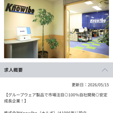
イベント・セミナー
paiza times
再チャレンジ結果一覧
リファレンス
インタビュー
note
就活成功ガイド
プラン
個人向けプラン
法人向けプラン
学校向けプラン
求人概要
契約内容・クーポン
更新日：2026/05/15
【グループウェア製品で市場注目◎100％自社開発◎安定
成長企業！】
株式会社Knowlbo（ナルボ）は1986年に設立。