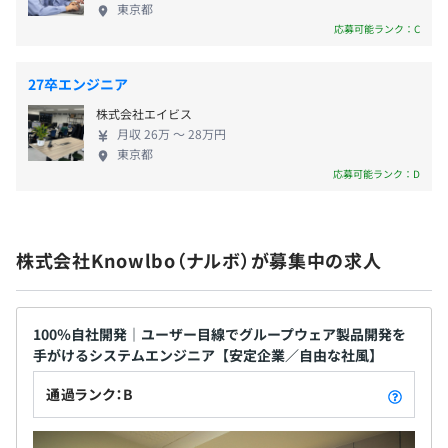
東京都
の未来を開拓し続けていきましょう。
応募可能ランク：C
1年ごとに評価シートを上司に提出し、実績はもちろんチ
27卒エンジニア
ーム内での技術供与や提案、調和などについて自己評価、
および他己評価のチェックをおこないます。
株式会社エイビス
月収 26万 〜 28万円
東京都
応募可能ランク：D
14名（男性7名 / 女性7名 2025年1月現在）
株式会社Knowlbo（ナルボ）が募集中の求人
自社のグループウェア製品開発のため、製品単位のチーム
があり4～6名程で開発を行っています。
100％自社開発｜ユーザー目線でグループウェア製品開発を
手がけるシステムエンジニア【安定企業／自由な社風】
通過ランク：B