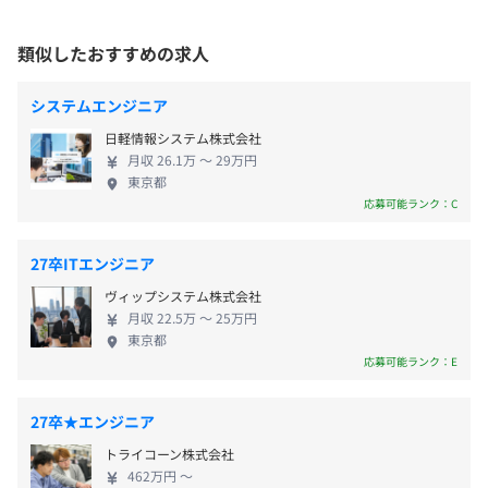
て見事優秀賞を獲得。大手企業が開発するワークフ
ロー製品の中にあっても確固たる地位を築き、多く
類似したおすすめの求人
の有名企業でも使用されています。 技術ありきでは
昇給：年1回
■JR「恵比寿駅」より徒歩8分
・書籍、各種カンファレンス参加費の負担（応相談）
なく、徹底したユーザー目線での完全自社開発にこ
システムエンジニア
■日比谷線「広尾駅」より徒歩8分
2005年9月 PDC 2005 @ LA
だわっているため、社員ひとりひとりも自分のアイ
2005年6月 Tech・Ed 2005 @ Orlando
日軽情報システム株式会社
デアをしっかりと製品に落とし込める環境が整って
2005年 ソフトウェアベンチャーUS研修ツアー @
月収 26.1万 〜 29万円
います。 また、弊社では人柄重視の採用をおこなっ
東京都
社会保険完備（健康保険〈関東ITソフトウェア健康保険組
Redmond
ているため、教育体制をしっかりと整えております。
応募可能ランク：C
合加入〉・厚生年金保険、雇用保険・労災保険）
2003年10月 PDC 2003 @ LA
社長をはじめ、先輩社員の中にはソフトウェア開発
・資格取得補助
技術に関する本を書いている方もいるため、初歩的
27卒ITエンジニア
なことから高度なことまで、聞けば何でも教えても
ヴィップシステム株式会社
らえます。図書館並みの専門書がそろっているので、
無期雇用
月収 22.5万 〜 25万円
スキルアップを目指す方にも満足いただける環境が
東京都
相談の上、ご希望のマシンを支給いたします。
あると思います。 Knowlbo（ナルボ）では「職人と
応募可能ランク：E
しての技術者」を重要視し、エンジニアの望むキャ
リアパスを見つけられるようサポートしてまいりま
27卒★エンジニア
6カ月（待遇の変更はありません）
す。 安定した環境で、しっかりとした開発をした
トライコーン株式会社
い、エンジニアとして成長していきたい方の参画を
462万円 〜
歓迎いたします。 今後も技術の最高峰に向かってIT