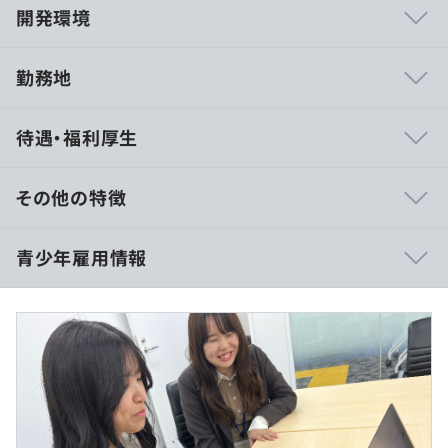
開発環境
勤務地
航空宇宙、社会インフラ、半導体、医療、印刷、鉄道、自
待遇・福利厚生
動車、防衛などなど
多種多様な業界/業種とのお仕事の実績があり、なんでも
作れる総合力とその経験値を活かした応用力、フットワー
その他の特徴
クの軽さがあります！
・専門 卒業見込みの方
青少年雇用情報
月給：235,000円
※基本給：235,000円
※2026年4月より初任給をベースアップいたします
相談のうえ、ご希望のマシンを支給します
（2025年4月支給実績 221,600円）
過去３年間の新卒採用者数・離職者数
・大学 卒業見込みの方
前年度 採用者数14人 離職者数0人
月給：250,000円
プロジェクトごとに選択
2年度前 採用者数11人 離職者数0人
※基本給：250,000円
3年度前 採用者数11人 離職者数1人