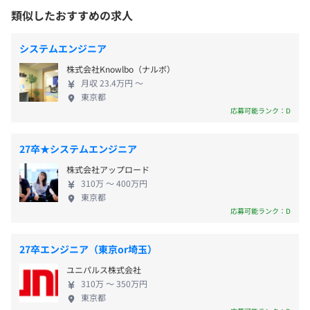
◆資格取得支援制度 など
9:00~18:00（所定労働8時間）
可能性あり
環境が用意されています。 あなたもCSMソリューシ
類似したおすすめの求人
休憩時間：11:45~12:45（60分）
ョンに入社して、最先端技術に精通、駆使できるシ
平均残業時間：平均7.9時間／月 ※基本残業はありません
ステムエンジニア、回路設計技術者となり、一緒に日
システムエンジニア
本の未来を築いていきましょう！ 〈当社ソリューシ
株式会社Knowlbo（ナルボ）
前年度の月平均所定外労働時間の実績
ョン：ソフトウェア開発／インフラ業務／ハードウ
大江戸線・東西線「門前仲町駅」、大江戸線・半蔵門線
月収 23.4万円 〜
ェア開発／ファームウェア開発／量産受託〉 【当社
「清澄白河駅」
10.4時間
東京都
《年間休日：133日》
の魅力】 ①安心して働ける職場 ★定着率95.5%の
前年度の有給休暇の平均取得日数
応募可能ランク：D
・完全週休2日制
「若者応援企業」 昨年は勤続平均年数が10年を超
10.5日
・年末年始休暇
え、定着率が95.5％となり、厚生労働省が公表してい
前事業年度の育児休業取得者数／出産者数
27卒★システムエンジニア
・有給休暇
る情報通信産業界の数字（定着率85%）と比較 して
男性1人/1人
株式会社アップロード
・慶弔休暇
も高い水準です。 当社は東京都労働局より若者の
女性0人/0人
310万 〜 400万円
・GW休暇
採用・育成に積極的だという「若者応援企業」に認
東京都
役員及び管理的地位にある者に占める女性の割合
・夏期休暇
定されています。 ★しっかり働き、ゆっくり休む 当
応募可能ランク：D
役員0.0%
・飛び石休暇制度 など
社では、特に理由がなければ残業は認められない環
管理職5.0%
境となっています。 休日は年間133日。また有給休暇
27卒エンジニア（東京or埼玉）
の取得状況は、厚生労働省の「平成26年就労条件総
ユニパルス株式会社
合調査」の年間9日を上回る水準です。 ②成長できる
310万 〜 350万円
・残業代
職場 ★資格取得へのサポート、報奨制度 資格取得に
東京都
・交通費支給
は先輩の指導を受けられるのはもちろんのこと、受