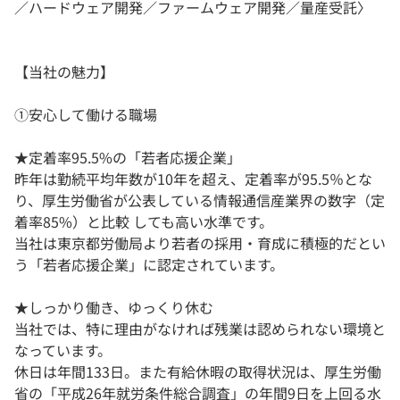
／ハードウェア開発／ファームウェア開発／量産受託〉
【当社の魅力】
①安心して働ける職場
★定着率95.5%の「若者応援企業」
昨年は勤続平均年数が10年を超え、定着率が95.5％とな
り、厚生労働省が公表している情報通信産業界の数字（定
着率85%）と比較 しても高い水準です。
当社は東京都労働局より若者の採用・育成に積極的だとい
う「若者応援企業」に認定されています。
★しっかり働き、ゆっくり休む
当社では、特に理由がなければ残業は認められない環境と
なっています。
休日は年間133日。また有給休暇の取得状況は、厚生労働
省の「平成26年就労条件総合調査」の年間9日を上回る水