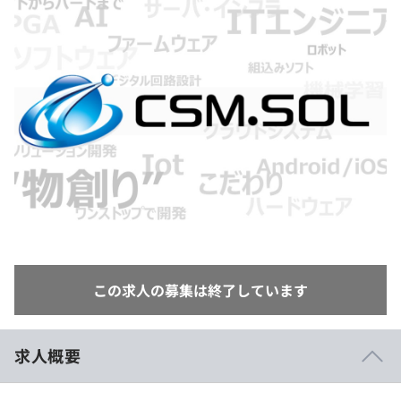
イベント・セミナー
paiza times
再チャレンジ結果一覧
リファレンス
インタビュー
note
就活成功ガイド
プラン
個人向けプラン
法人向けプラン
学校向けプラン
契約内容・クーポン
この求人の募集は終了しています
求人概要