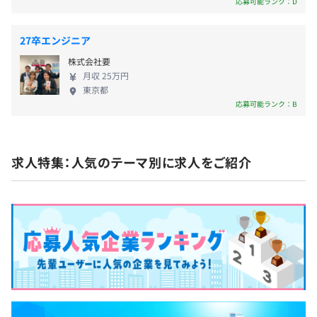
応募可能ランク：D
・役職手当
験料の支給や資格取得時の報奨制度もあり、じっく
・出張手当 など
り学んで自己啓発できる環境です。 ★多様な開発現
27卒エンジニア
場から、幅広い経験を積める ソフト・ハードにかか
株式会社要
わらず、1から設計してシステムをつくり上げたり、
月収 25万円
既存のものをよりよく改良する工程を、すべて経験
東京都
することができます。 また開発支援のみならず、受
賞与：年2回（6月・12月）
応募可能ランク：B
託開発として請け負っている大きな案件に携わる場
※最大10カ月分支給
合は、チームワークとしての大きな達成感を得るこ
※業績に応じて別途決算賞与あり
とができます。 開発現場の約8割は大手企業との直接
求人特集：人気のテーマ別に求人をご紹介
取引で、幅広いお客さまとの関わりを通じて貴重な
経験を積むことができます。 ★IoTやウェアラブル端
末など最先端の技術に触れられる業務 当社は、既存
昇給：年1回（4月）
の技術にこだわらず、常に新しい技術を求め、研
究・開発に携わっています。 そのような環境下、最
先端のテクノロジーに触れる機会が多くあり、業務
を通して専門技術が自ずから高まります。 ③社会貢
社会保険完備（健康保険〈関東ITソフトウェア健康保険組
献を自負できる職場 ★最先端のテクノロジーを通
合加入〉・厚生年金保険、雇用保険・労災保険）
し、世界の発展に寄与 創立当時はマイコンの黎明期