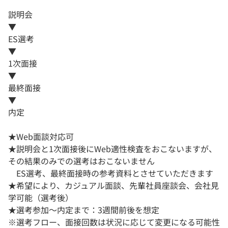
説明会
▼
ES選考
▼
1次面接
▼
最終面接
▼
内定
★Web面談対応可
★説明会と1次面接後にWeb適性検査をおこないますが、
その結果のみでの選考はおこないません
ES選考、最終面接時の参考資料とさせていただきます
★希望により、カジュアル面談、先輩社員座談会、会社見
学可能（選考後）
★選考参加〜内定まで：3週間前後を想定
※選考フロー、面接回数は状況に応じて変更になる可能性