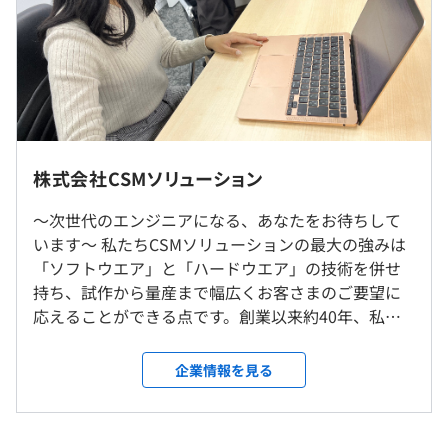
※2026年4月より初任給をベースアップいたします
過去３年間の新卒採用者数の男女別人数
（2025年4月支給実績 235,000円）
前年度 男性11人 女性3人
◆ハイパフォーマンスカルチャー（実力主義の評価制度）
2年度前 男性7人 女性4人
・大学院 卒業見込みの方
を推奨。
★東京本社勤務
3年度前 男性7人 女性4人
月給：264,000円
年次や年齢、役職などに関係なく「どれだけ頑張ってい
★リモート勤務可
平均勤続年数
※基本給：264,000円
るか」「どれだけ成果に寄与できているか」をダイレクト
★ご希望がない限り将来的にも転居を伴う異動はありませ
12.0年
※2026年4月より初任給をベースアップいたします
に給与や賞与、昇進に反映しています。
ん。
（2025年4月支給実績 250,000円）
株式会社CSMソリューション
就業場所の変更範囲
※固定残業代（みなし残業代）制ではありません。
～次世代のエンジニアになる、あなたをお待ちして
研修の有無及び内容
＜雇入時＞
※残業代は別途、全額支給します。
います～ 私たちCSMソリューションの最大の強みは
本社および自宅、または会社の定める研修会場
◆半年間の新入社員研修
「ソフトウエア」と「ハードウエア」の技術を併せ
＜変更範囲＞
◆入社2年目フォローアップ研修
持ち、試作から量産まで幅広くお客さまのご要望に
本社および自宅、または会社の定める就業先（首都圏の客
◆入社5年目ステップアップ研修
応えることができる点です。創業以来約40年、私た
先）
◆管理職研修 など
ちは時代の流れや社会の動向に先駆けて、未来をつ
自己啓発支援の有無及びその内容
くる技術を世に送り出してきました。その結果、幅
（※
想定年収
は年収提示額を保証するものではありません）
企業情報を見る
◆社内セミナー
受動喫煙防止措置に関する事項
広い分野のお客さまの信頼を得て、大きく成長しま
◆社外セミナー参加補助
・従業員に対する受動喫煙対策：あり
した。 当社には、システムエンジニア、回路設計技
◆社外スクール参加補助
対策内容：敷地内禁煙（本社）、その他就業先施設に従う
術者を目指す、エンジニアが成長するための最適な