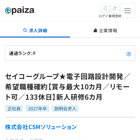
ログイン
新規登録
求人詳細
企業情報
転職・キャリア
未経験転職
求人検索
通過ランク：F
新卒就活
求人検索
インタビュー
セイコーグループ★電子回路設計開発／
学習
求人検索
インタビュー
転職成功ガイド
希望職種確約【賞与最大10カ月／リモー
本選考
スキルチェック
講座一覧
ト可／133休日】新人研修6カ月
転職成功ガイド
転職エージェント
ゲーム・マンガ
インターン
プログラミング言語
正社員
問題集
2027年卒
説明会求人
メディア
SQL
4択課題
株式会社CSMソリューション
新卒エージェント
paizaとは？
Tech Team Journal
評価結果一覧
ナレッジ