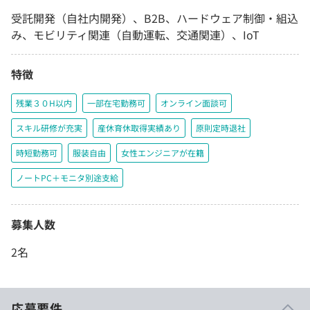
受託開発（自社内開発）、B2B、ハードウェア制御・組込
み、モビリティ関連（自動運転、交通関連）、IoT
特徴
残業３０H以内
一部在宅勤務可
オンライン面談可
スキル研修が充実
産休育休取得実績あり
原則定時退社
時短勤務可
服装自由
女性エンジニアが在籍
ノートPC＋モニタ別途支給
募集人数
2名
応募要件