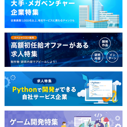
でした。当時に比較すれば、ハードウェアもソフト
ウェアもOSも加速度的に発展をしている現在です。
CPUは高速化、高集積化、極小化し、ソフトウェア
無期雇用
は分野向けの高級言語化（高生産性化）し、OSも分
野向けに操作性を高めています。このように変化し続
ける時代に順応できる、変化の先を読める人材を育
成し、常に新しい技術の提供を通して世界の発展に
3カ月（期間中、待遇の変更はありません）
寄与していく職場です。 ★よりよい技術を提供する
ことにより感謝される喜び 当社は、多種多様な技術
を提供しており、直接取り引きが多いため、お客さ
まとダイレクトにコミュニケーションを取れる環境
にあります。 お客さまの役に立てて社会に貢献でき
たときに得られる達成感と感謝される喜びが、社員
の成長につながっています。