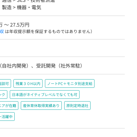
製造 > 機器・電気
万 〜 27.5万円
収
は年収提示額を保証するものではありません）
（自社内開発）、受託開発（社外常駐）
面談可
残業３０H以内
ノートPC＋モニタ別途支給
ンク
日本語がネイティブレベルでなくても可
ニアが在籍
産休育休取得実績あり
原則定時退社
ー活躍中