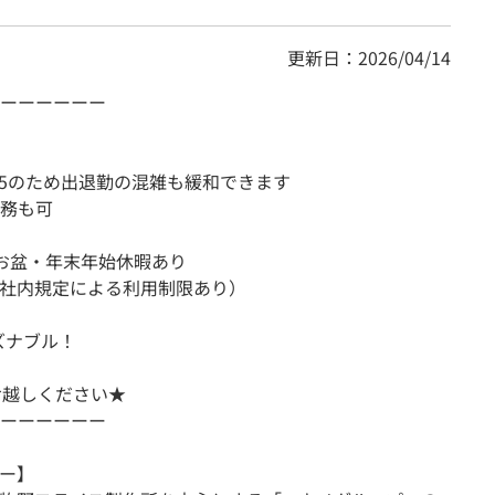
更新日：2026/04/14
ーーーーーー
！
:45のため出退勤の混雑も緩和できます
務も可
・お盆・年末年始休暇あり
※社内規定による利用制限あり）
ズナブル！
お越しください★
ーーーーーー
ー】