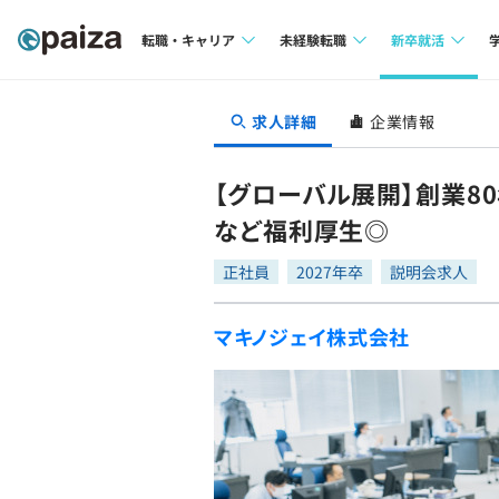
転職・キャリア
未経験転職
新卒就活
求人検索
求人検索
求人検索
求人詳細
企業情報
本選考
インタビュー
インタビュー
インターン
【グローバル展開】創業8
転職成功ガイド
転職成功ガイド
など福利厚生◎
新卒エージェ
転職エージェント
正社員
2027年卒
説明会求人
イベント・セ
マキノジェイ株式会社
インタビュー
就活成功ガイ