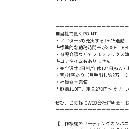
ーーーーーーーーーーーーーーーー
■当社で働くPOINT
・アフター5も充実する16:45退勤
┗標準的な勤務時間帯が8:00～16
・育児介護などでフルフレックス勤
┗コアタイムもありません
・完全週休2日制/年休124日/GW
・寮/社宅あり（月手出し約2万 
・社員食堂完備
┗麺類110円、定食270円〜でリー
ぜひ、お気軽にWEB会社説明会へ
ーーーーーーーーーーーーーーーー
【工作機械のリーディングカンパニ