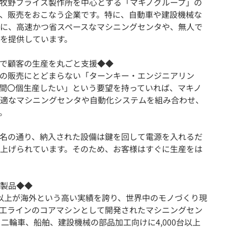
牧野フライス製作所を中心とする「マキノグループ」の
、販売をおこなう企業です。特に、自動車や建設機械な
に、高速かつ省スペースなマシニングセンタや、無人で
を提供しています。
で顧客の生産を丸ごと支援◆◆
の販売にとどまらない「ターンキー・エンジニアリン
間〇個生産したい」という要望を持っていれば、マキノ
適なマシニングセンタや自動化システムを組み合わせ、
。
名の通り、納入された設備は鍵を回して電源を入れるだ
上げられています。そのため、お客様はすぐに生産をは
製品◆◆
以上が海外という高い実績を誇り、世界中のモノづくり現
工ラインのコアマシンとして開発されたマシニングセン
二輪車、船舶、建設機械の部品加工向けに4,000台以上