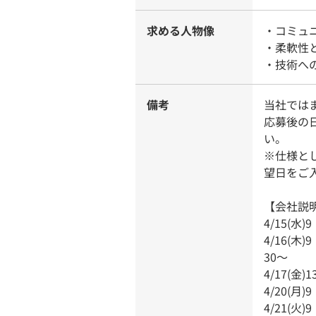
求める人物像
・コミュ
・柔軟性
・技術へ
備考
当社では
応募後の
い。
※仕様と
望日をご
【会社説
4/15(水
4/16(木
30～
4/17(金)
4/20(月
4/21(火