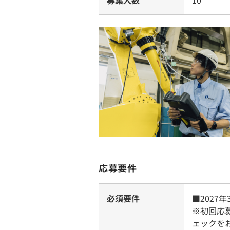
募集人数
10
応募要件
必須要件
■2027
※初回応
ェックを