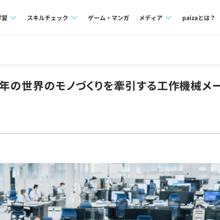
学習
スキルチェック
ゲーム・マンガ
メディア
paizaとは？
講座一覧
プログラミング言語
Tech Team Journal
問題集
SQL
paiza times
0年の世界のモノづくりを牽引する工作機械メ
4択課題
評価結果一覧
note
ント
ナレッジ
再チャレンジ結果一覧
ミナー
リファレンス
プラン
ド
個人向けプラン
法人向けプラン
学校向けプラン