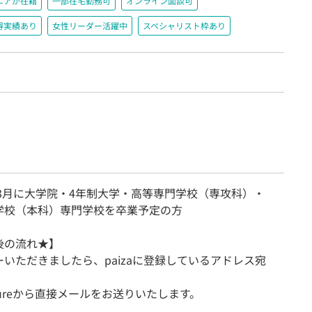
ニアが在籍
一部在宅勤務可
オンライン面談可
得実績あり
女性リーダー活躍中
スペシャリスト枠あり
年3月に大学院・4年制大学・高等専門学校（専攻科）・
学校（本科）専門学校を卒業予定の方
後の流れ★】
いただきましたら、paizaに登録しているアドレス宛
Futureから直接メールをお送りいたします。