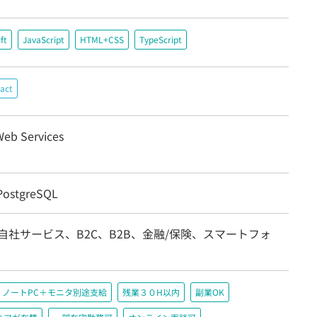
ft
JavaScript
HTML+CSS
TypeScript
act
eb Services
ostgreSQL
自社サービス、B2C、B2B、金融/保険、スマートフォ
ノートPC＋モニタ別途支給
残業３０H以内
副業OK