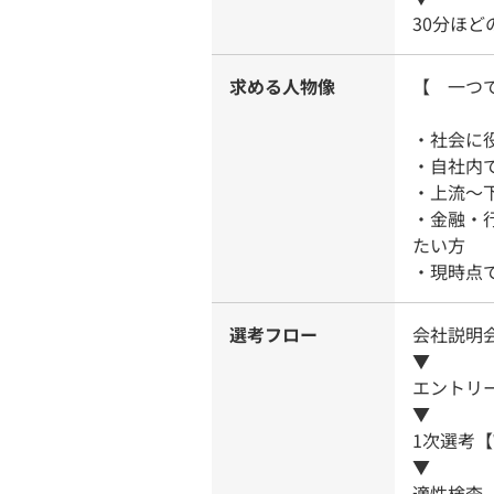
30分ほ
求める人物像
【 一つ
・社会に
・自社内
・上流〜
・金融・
たい方
・現時点
選考フロー
会社説明会
▼
エントリ
▼
1次選考【
▼
適性検査【