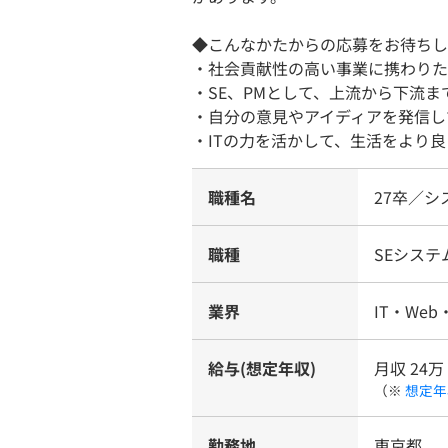
◆こんなかたからの応募をお待ちし
・社会貢献性の高い事業に携わりた
・SE、PMとして、上流から下流
・自分の意見やアイディアを発信し
・ITの力を活かして、生活をより良
職種名
27卒／
職種
SEシス
業界
IT・We
給与(想定年収)
月収 24万
（※
想定年
勤務地
東京都