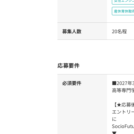
女性エンジ
産休育休取
募集人数
20名程
応募要件
必須要件
■2027
高等専門
【★応募
エントリー
に
Socio
▼