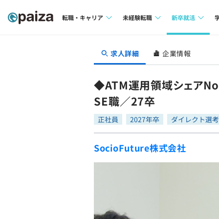
転職・キャリア
未経験転職
新卒就活
求人検索
求人検索
求人検索
求人詳細
企業情報
本選考
インタビュー
インタビュー
インターン
◆ATM運用領域シェアN
転職成功ガイド
転職成功ガイド
SE職／27卒
新卒エージェ
転職エージェント
正社員
2027年卒
ダイレクト選考
イベント・セ
SocioFuture株式会社
インタビュー
就活成功ガイ