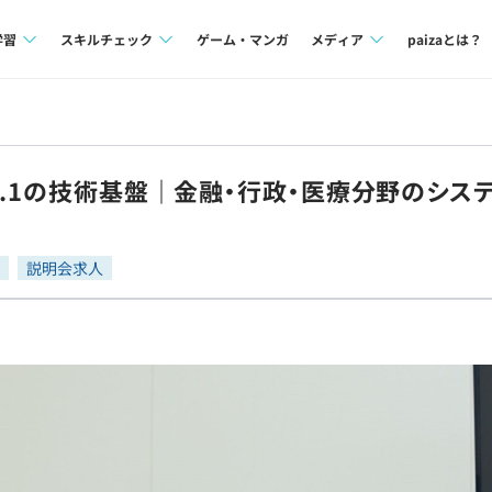
学習
スキルチェック
ゲーム・マンガ
メディア
paizaとは？
講座一覧
プログラミング言語
Tech Team Journal
問題集
SQL
paiza times
o.1の技術基盤｜金融・行政・医療分野のシス
4択課題
評価結果一覧
note
ント
ナレッジ
再チャレンジ結果一覧
説明会求人
ミナー
リファレンス
プラン
ド
個人向けプラン
法人向けプラン
学校向けプラン