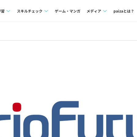
学習
スキルチェック
ゲーム・マンガ
メディア
paizaとは？
講座一覧
プログラミング言語
Tech Team Journal
問題集
SQL
paiza times
4択課題
評価結果一覧
note
ント
ナレッジ
再チャレンジ結果一覧
ミナー
リファレンス
プラン
ド
個人向けプラン
法人向けプラン
学校向けプラン