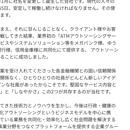
2年1月に社名を変更して誕生した会社です。現代の人々の
365日、安定して稼働し続けなければなりません。その使
ます。
まえ、それに甘んじることなく、クライアント様やお客
戦してきた結果、業界初の「ATMアウトソーシングサー
ービスやシステムソリューション等をメガバンク様、ゆう
銀行様、信用金庫様に共同化にて提供する、 アウトソーシ
ることに成功しました。
案を受け入れてくださった各金融機関との固い信頼関係
関係なく、ひとりひとりの社員がどんどん新しいアイデ
プンな社風があったからこそです。堅固なサービス内容と
」と「しなやかさ」この2つが共存するのが当社です。
てきた技術力とノウハウを生かし、今後は行政・健康の
化アウトソーシングというビジネスモデルを中心に携
ている業務を共同化・効率化し広く社会問題を解決する
事業分野をつなぐプラットフォームを提供する企業グルー