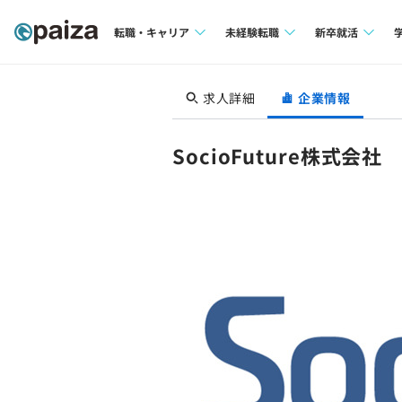
転職・キャリア
未経験転職
新卒就活
求人検索
求人検索
求人検索
求人詳細
企業情報
本選考
インタビュー
インタビュー
インターン
SocioFuture株式会社
転職成功ガイド
転職成功ガイド
新卒エージェ
転職エージェント
イベント・セ
インタビュー
就活成功ガイ