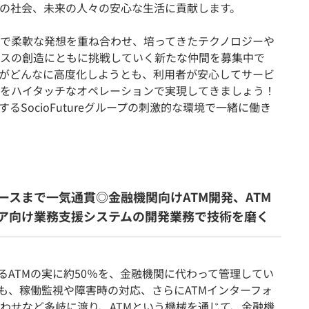
の社会、未来の人々の安心な生活に貢献します。
で柔軟な発想を重ね合わせ、培ってきたテクノロジーや
スの創造にともに挑戦していく新たな仲間を募集中で
がどんなに高度化しようとも、利用者が安心してサービ
をハイタッチなオペレーションで実現してきましょう！
SocioFutureグループの刺激的な環境で一緒に働き
ースまで一気通貫◎金融機関向けATM開発、ATM
ア向け業務支援システムの開発業務で技術を磨く
国にあるATMの実に約50％を、金融機関に代わって管理してい
ても、稼働監視や障害時の対応、さらにATMインターフォ
わせなど多岐に渡り、ATMという機械を通じて、金融機