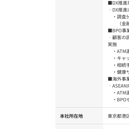
■DX推進
‐DX推
・調査分
（金融機
■BPO事
‐顧客の
実施
・ATM
・キャッ
・相続手
・健康サ
■海外事
‐ASEA
・ATM
・BPO
本社所在地
東京都港区