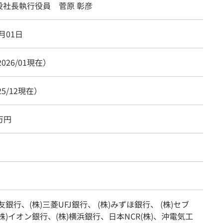
役社長執行役員 菅原 彰彦
1月01日
2026/01現在）
25/12現在）
0万円
友銀行、(株)三菱UFJ銀行、 (株)みずほ銀行、 (株)セブ
株)イオン銀行、(株)横浜銀行、日本NCR(株)、沖電気工