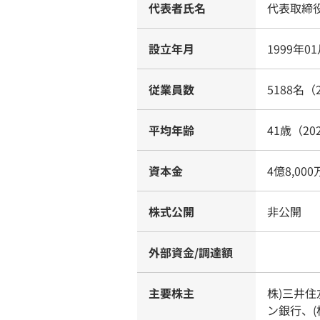
代表者氏名
代表取締
設立年月
1999年0
従業員数
5188名（
平均年齢
41歳（20
資本金
4億8,00
株式公開
非公開
外部資金/調達額
主要株主
株)三井住
ン銀行、(