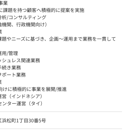
事業
進に課題を持つ顧客へ積極的に提案を実施
析/コンサルティング
関、行政機関向け）
業
課題やニーズに基づき、企画～運用まで業務を一貫して
運用/管理
シュレス関連業務
続き業務
ポート業務
業
N向けに積極的に事業を展開/推進
運営（インドネシア）
センター運営（タイ）
浜松町1丁目30番5号