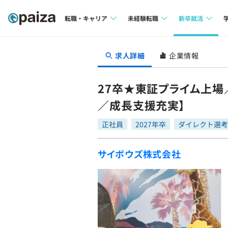
転職・キャリア
未経験転職
新卒就活
求人検索
求人検索
求人検索
求人詳細
企業情報
本選考
インタビュー
インタビュー
インターン
27卒★東証プライム上場
転職成功ガイド
転職成功ガイド
／成長支援充実】
新卒エージェ
転職エージェント
正社員
2027年卒
ダイレクト選考
イベント・セ
サイボウズ株式会社
インタビュー
就活成功ガイ