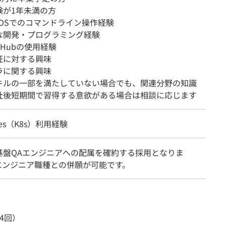
験が1年未満の方
系OSでのコマンドライン操作経験
な開発・プログラミング経験
itHubの使用経験
証に対する興味
ラに関する興味
キルの一部を満たしていない場合でも、関連分野の知識
社後短期間で習得する意欲がある場合は相談に応じます
etes（K8s）利用経験
基盤QAエンジニアへの配属を確約する採用となりま
エンジニア職種との併願が可能です。
4回）