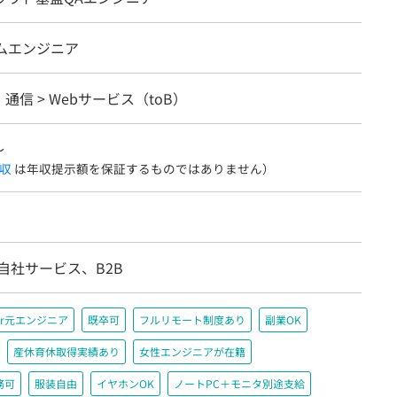
テムエンジニア
・通信 > Webサービス（toB）
〜
収
は年収提示額を保証するものではありません）
自社サービス、B2B
r元エンジニア
既卒可
フルリモート制度あり
副業OK
産休育休取得実績あり
女性エンジニアが在籍
務可
服装自由
イヤホンOK
ノートPC＋モニタ別途支給