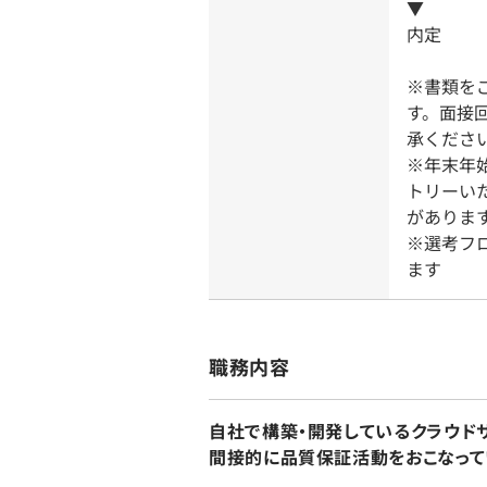
▼
内定
※書類を
す。面接
承くださ
※年末年
トリーい
がありま
※選考フ
ます
職務内容
自社で構築・開発しているクラウドサー
間接的に品質保証活動をおこなって