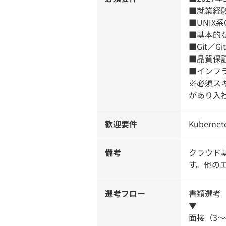
■就業経
■UNIX
■基本的
■Git／G
■品質保
■インフ
※必須ス
があり入
歓迎要件
Kubern
備考
クラウド
す。他の
選考フロー
書類選考
▼
面接（3〜