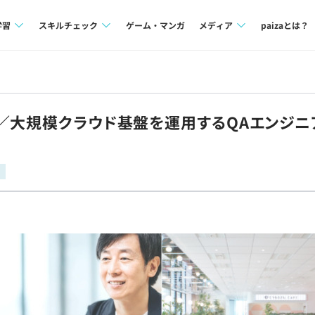
学習
スキルチェック
ゲーム・マンガ
メディア
paizaとは？
講座一覧
プログラミング言語
Tech Team Journal
問題集
SQL
paiza times
／大規模クラウド基盤を運用するQAエンジニ
4択課題
評価結果一覧
note
ント
ナレッジ
再チャレンジ結果一覧
ミナー
リファレンス
プラン
ド
個人向けプラン
法人向けプラン
学校向けプラン