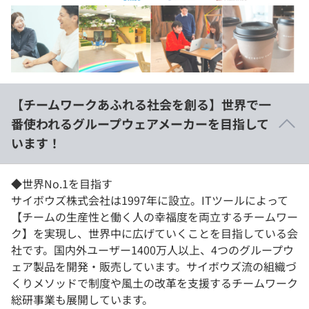
イベント・セミナー
paiza times
再チャレンジ結果一覧
リファレンス
インタビュー
note
就活成功ガイド
プラン
【チームワークあふれる社会を創る】世界で一
個人向けプラン
番使われるグループウェアメーカーを目指して
います！
法人向けプラン
学校向けプラン
◆世界No.1を目指す
サイボウズ株式会社は1997年に設立。ITツールによって
【チームの生産性と働く人の幸福度を両立するチームワー
契約内容・クーポン
ク】を実現し、世界中に広げていくことを目指している会
社です。国内外ユーザー1400万人以上、4つのグループウ
ェア製品を開発・販売しています。サイボウズ流の組織づ
くりメソッドで制度や風土の改革を支援するチームワーク
総研事業も展開しています。