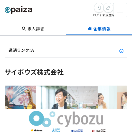
ログイン
新規登録
求人詳細
企業情報
転職・キャリア
未経験転職
求人検索
通過ランク：A
新卒就活
求人検索
インタビュー
サイボウズ株式会社
学習
求人検索
インタビュー
転職成功ガイド
本選考
スキルチェック
講座一覧
転職成功ガイド
転職エージェント
ゲーム・マンガ
インターン
プログラミング言語
問題集
メディア
SQL
4択課題
新卒エージェント
paizaとは？
Tech Team Journal
評価結果一覧
ナレッジ