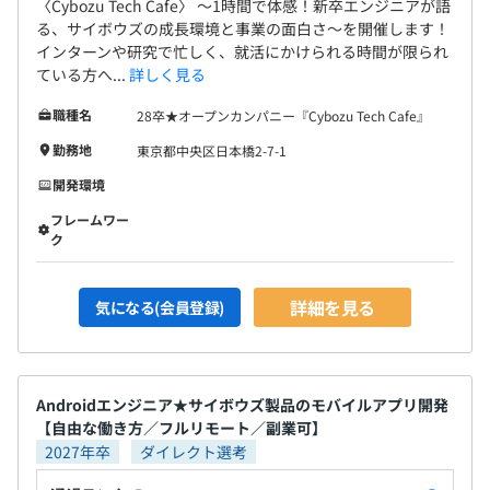
〈Cybozu Tech Cafe〉 〜1時間で体感！新卒エンジニアが語
る、サイボウズの成長環境と事業の面白さ〜を開催します！
インターンや研究で忙しく、就活にかけられる時間が限られ
ている方へ...
詳しく見る
職種名
28卒★オープンカンパニー『Cybozu Tech Cafe』
勤務地
東京都中央区日本橋2-7-1
開発環境
フレームワー
ク
詳細を見る
気になる(会員登録)
Androidエンジニア★サイボウズ製品のモバイルアプリ開発
【自由な働き方／フルリモート／副業可】
2027年卒
ダイレクト選考