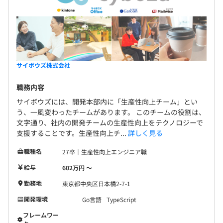
サイボウズ株式会社
職務内容
サイボウズには、開発本部内に「生産性向上チーム」とい
う、一風変わったチームがあります。 このチームの役割は、
文字通り、社内の開発チームの生産性向上をテクノロジーで
支援することです。生産性向上チ...
詳しく見る
職種名
27卒｜生産性向上エンジニア職
給与
602万円 〜
勤務地
東京都中央区日本橋2-7-1
開発環境
Go言語
TypeScript
フレームワー