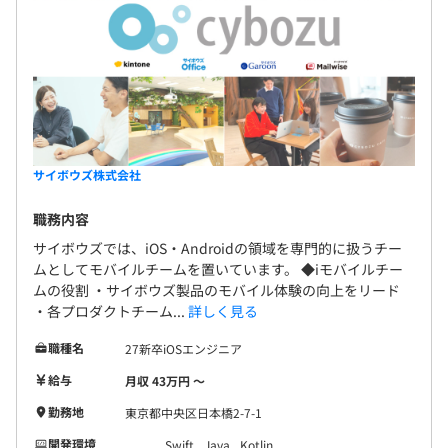
サイボウズ株式会社
職務内容
サイボウズでは、iOS・Androidの領域を専門的に扱うチー
ムとしてモバイルチームを置いています。 ◆iモバイルチー
ムの役割 ・サイボウズ製品のモバイル体験の向上をリード
・各プロダクトチーム...
詳しく見る
職種名
27新卒iOSエンジニア
給与
月収 43万円 〜
勤務地
東京都中央区日本橋2-7-1
開発環境
Swift
Java
Kotlin