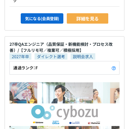
ク
詳細を見る
気になる(会員登録)
27卒QAエンジニア（品質保証・新機能検討・プロセス改
善）/【フルリモ可／複業可／積極採用】
2027年卒
ダイレクト選考
説明会求人
通過ランク：F