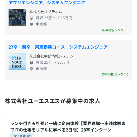
役員及び管理的地位にある者に占める女性の割合
アプリエンジニア、システムエンジニア
ける、やりがいのある仕事です。 【事業内容】 ・企
役員0.0%
株式会社オプティム
業のIT戦略立案、ITコンサルティング ・金融システ
管理職0.0%
月収 23万 〜 23.5万円
■ 通勤手当（月上限5万円）
ム、小売・卸売業システム、販売管理、POSシステ
東京都
■ 役職手当
ムの企画・開発・販売・導入 【当社の強み】 ・金
応募可能ランク：E
■ 出張手当
融・小売・卸売業界を中心としたシステム開発を得
■ テレワーク手当
意とし、カーボンニュートラルの実現のため、DXの
27卒・新卒 東京勤務コース システムエンジニア
■ 資格取得祝金
促進をサポートします。 ・お客さまの9割以上が実際
株式会社宇部情報システム
にご利用いただくエンドユーザー。 お客さまと直
月収 25万 〜 28万円
にコミュニケーションを図り、培ってきたノウハウ
東京都
（業務・システム）をもとにシステム・サービスを
応募可能ランク：D
ご提供しています。 【自社製品】 ・iPad POSレジ／
賞与：年2回（1年目：12月、2年目以降：7月、12月）
NEXPO ・カスタマイズができるPOSレジ／アスのレ
決算賞与（業績により支給）
ジ ・眼鏡専門店向けPOSレジ／メガネのレジ ・眼鏡
株式会社ユーエスエスが募集中の求人
専門店向け販売管理システム／メガC→ ・小売業向け
分析ツール／分析eye ・電帳プラットフォーム／
GO!!電帳 ・小売・卸業向け販売管理システム／
昇給：年1回
Compiere（ユーエスエス版） 【働く環境】 当社に
ランチ付き★社長と一緒に企画体験【業界理解〜実践体験ま
でITの仕事をリアルに学べる2日間】28卒インターン
は基本的な制度から、社員たちがつくり上げた独自
2028年卒