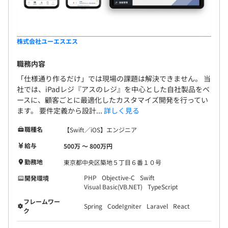
株式会社ユーエスエス
職務内容
「仕様通り作るだけ」では現場の課題は解決できません。 当
社では、iPadレジ『アスのレジ』を中心とした自社製品をベ
ースに、顧客ごとに最適化したカスタマイズ開発を行ってい
ます。 要件定義から設計...
詳しく見る
職種名
【Swift／iOS】エンジニア
給与
500万 〜 800万円
勤務地
東京都中央区築地５丁目６番１０号
PHP
Objective-C
Swift
開発環境
Visual Basic(VB.NET)
TypeScript
フレームワー
Spring
CodeIgniter
Laravel
React
ク