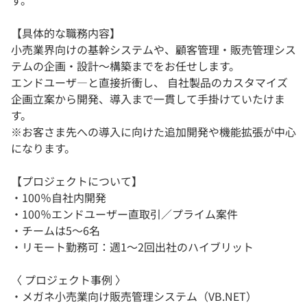
す。
【具体的な職務内容】
小売業界向けの基幹システムや、顧客管理・販売管理シス
テムの企画・設計〜構築までをお任せします。
エンドユーザ―と直接折衝し、 自社製品のカスタマイズ
企画立案から開発、導入まで⼀貫して手掛けていたけま
す。
※お客さま先への導⼊に向けた追加開発や機能拡張が中心
になります。
【プロジェクトについて】
・100％自社内開発
・100％エンドユーザー直取引／プライム案件
・チームは5～6名
・リモート勤務可：週1〜2回出社のハイブリット
〈 プロジェクト事例 〉
・メガネ小売業向け販売管理システム（VB.NET）