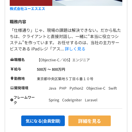
株式会社ユーエスエス
職務内容
「仕様通り」じゃ、現場の課題は解決できない。だから私た
ちは、クライアントと直接対話し、一緒に“本当に役立つシ
ステム”を作っています。 お任せするのは、当社の主力サー
ビスである iPadレジ「アス...
詳しく見る
職種名
【Objective-C／iOS】エンジニア
給与
500万 〜 800万円
勤務地
東京都中央区築地５丁目６番１０号
開発環境
Java
PHP
Python2
Objective-C
Swift
フレームワー
Spring
CodeIgniter
Laravel
ク
詳細を見る
気になる(会員登録)