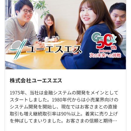
・小売業向け分析ツール／分析eye
過去３年間の新卒採用者数・離職者数
・電帳プラットフォーム／GO!!電帳
※上記給与体系には下記20時間相当分の固定残業代（み
前年度 採用者数9人 離職者数3人
・小売・卸業向け販売管理システム／Compiere
なし残業）手当を含みます
2年度前 採用者数9人 離職者数5人
3年度前 採用者数7人 離職者数6人
◆専門2年制：31,300円
過去３年間の新卒採用者数の男女別人数
◆専門3年制：31,800
前年度 男性5人 女性4人
円
・入社時研修
2年度前 男性6人 女性3人
・社外研修制度（SEカレッジ）
3年度前 男性7人 女性0人
◆4年制大学・専門4年卒：32,200
・社内勉強会
※本社または、東京近郊のプロジェクト先（東京／神奈川
平均勤続年数
円
・資格取得支援制度
／千葉／埼玉）勤務
12.1年
※転勤はありません
◆大学院卒：32,500円
株式会社ユーエスエス
※リモート可 ※案件による
1975年、当社は金融システムの開発をメインとして
「スキル（能力）」「キャリア（仕事の成果を評価）」
研修の有無及び内容
就業場所の変更範囲
スタートしました。1980年代からは小売業界向けの
「目標」の3つの軸で社員を評価し給料報酬の明確化。
＜雇入時＞
外部の研修会社と年間契約し、技術研修及びビジネススキ
システム開発を開始し、現在ではお客さまとの直接
3軸を達成できるように上長がしっかりアドバイス・サポ
本社
ル研修を計画的に実施
取引も増え継続取引率は90％以上。着実に売り上げ
（※
想定年収
は年収提示額を保証するものではありません）
ートをおこないます。
＜変更範囲＞
自己啓発支援の有無及びその内容
を伸ばしてまいりました。お客さまの信頼と期待に
会社の定める場所
資格取得支援制度により受験料及び合格報奨金を支給
さらに応えるべく、自社開発のプロダクトを提供し
①スキル評価