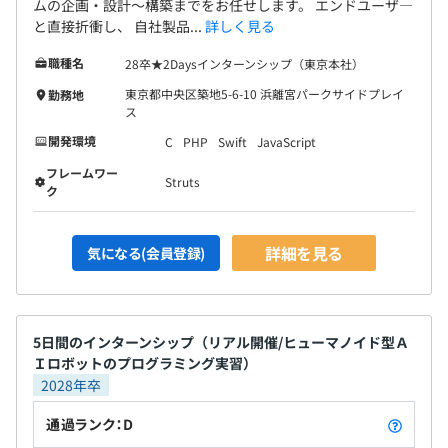
ムの企画・設計〜構築までをお任せします。 エンドユーザ―
と直接折衝し、 自社製品...
詳しく見る
職種名
28卒★2Daysインターンシップ（東京本社）
東京都中央区築地5-6-10 浜離宮パークサイドプレイ
勤務地
ス
開発環境
C
PHP
Swift
JavaScript
フレームワー
Struts
ク
詳細を見る
気になる(会員登録)
5日間のインターンシップ（リアル開催/ヒューマノイド型Ａ
Ｉロボットのプログラミング実習）
2028年卒
通過ランク：D