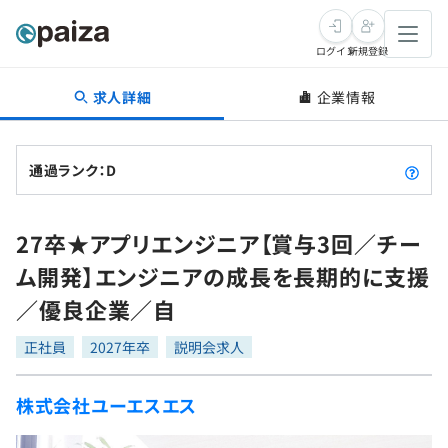
ログイン
新規登録
求人詳細
企業情報
転職・キャリア
未経験転職
求人検索
通過ランク：D
新卒就活
求人検索
インタビュー
27卒★アプリエンジニア【賞与3回／チー
学習
求人検索
インタビュー
転職成功ガイド
ム開発】エンジニアの成長を長期的に支援
本選考
スキルチェック
講座一覧
／優良企業／自
転職成功ガイド
転職エージェント
ゲーム・マンガ
インターン
プログラミング言語
正社員
問題集
2027年卒
説明会求人
メディア
SQL
4択課題
株式会社ユーエスエス
新卒エージェント
paizaとは？
Tech Team Journal
評価結果一覧
ナレッジ