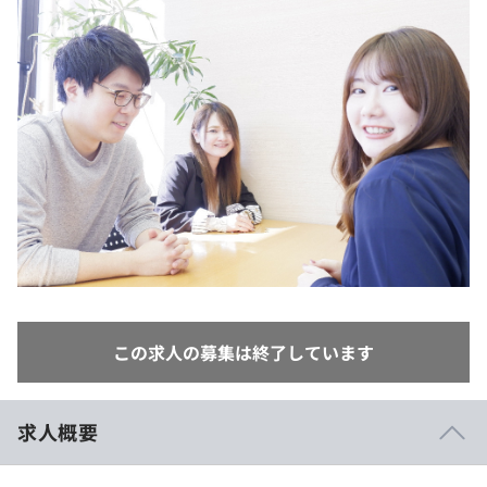
イベント・セミナー
paiza times
再チャレンジ結果一覧
リファレンス
インタビュー
note
就活成功ガイド
プラン
個人向けプラン
法人向けプラン
学校向けプラン
契約内容・クーポン
この求人の募集は終了しています
求人概要