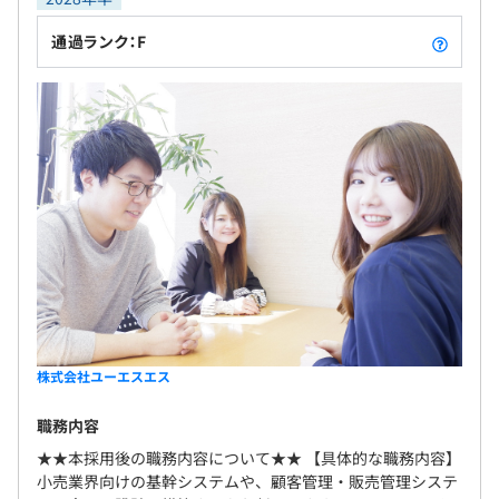
の制度など、さまざまな制度が整備されています。
安心して働いていただける福利厚生や成長を支援す
社会保険完備（健康保険・厚生年金保険、雇用保険・労災
通過ランク：F
る教育制度、キャリアパスも充実。 男女ともに、年
保険）
齢を問わず活躍できる風通しのよい風土で、平均勤
続年数は12年。居心地のよい職場環境です。
無期雇用
3カ月（期間中、待遇の変更はありません）
株式会社ユーエスエス
職務内容
★★本採用後の職務内容について★★ 【具体的な職務内容】
小売業界向けの基幹システムや、顧客管理・販売管理システ