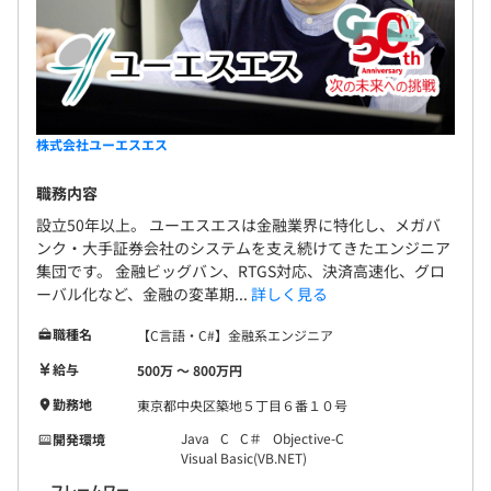
株式会社ユーエスエス
職務内容
設立50年以上。 ユーエスエスは金融業界に特化し、メガバ
ンク・大手証券会社のシステムを支え続けてきたエンジニア
集団です。 金融ビッグバン、RTGS対応、決済高速化、グロ
ーバル化など、金融の変革期...
詳しく見る
職種名
【C言語・C#】金融系エンジニア
給与
500万 〜 800万円
勤務地
東京都中央区築地５丁目６番１０号
Java
C
C＃
Objective-C
開発環境
Visual Basic(VB.NET)
フレームワー