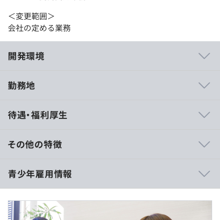
＜変更範囲＞
会社の定める業務
開発環境
勤務地
【システム開発】
待遇・福利厚生
・オリジナルシステム開発
・小売業向けシステム開発
・金融業向けシステム開発
その他の特徴
【自社製品】
◆専門2年卒学校：231,300円
青少年雇用情報
・iPad POSレジ／NEXPO
◆専門3年卒学校：234,800円
・カスタマイズができるPOSレジ／アスのレジ
◆4年制大学・専門4年卒：238,200
・眼鏡専門店向けPOSレジ／メガネのレジ
円
・眼鏡専門店向け販売管理システム／メガC→
◆大学院卒：240,500円