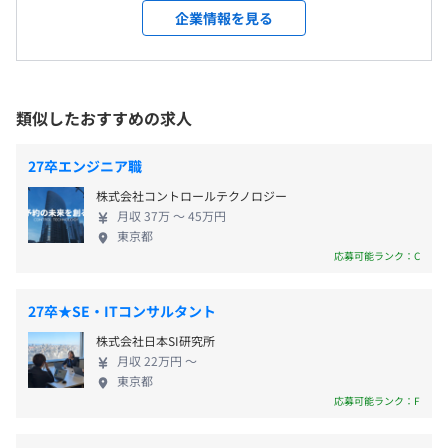
メンター制度の有無
好評を得ています。 盤石な経営基盤があるからこ
「コミュニケーション／リーダーシップマネジメント／リ
企業情報を見る
8：50～17：50
受動喫煙防止措置に関する事項
そ、製品開発に全力を注げる成長企業です。当社の事
スク回避／ネゴシエーション／戦略」などさまざまな角度
あり
※プロジェクトにより異なります
■従業員に対する受動喫煙対策：オフィス内禁煙（ビル内
業は帝国データバンクから評価60点（55点以上が優
から評価をおこないます。
キャリアコンサルティング制度の有無及びその内容
休憩時間：11：50～12：50（60分）
に喫煙所あり）
良企業）と高い評価をいただき、渋谷区からも優良
自分ができる領域を増やし、年々スキルが上がっていくこ
なし
平均残業時間：平均17.5時間／月 ※2024年実績
申告法人として表彰されています。 今後も、お客さ
とを視覚可するための評価です。
社内検定等の制度の有無及びその内容
類似したおすすめの求人
まが快適に仕事をおこなえるシステム環境づくりを
人事評価制度規定による各自の経験とスキルのレベルを認
進め、特定分野におけるオンリーワンと、専門性を
②キャリア評価
定する制度あり
27卒エンジニア職
持ったプロ集団の構築をさらに目指してまいります。
「築地市場駅」より徒歩4分
一般職、リーダー、マネージャー等の役割に応じて仕事の
株式会社コントロールテクノロジー
年間休日：１２２日（２０２５年度）
当社は、アパレル・メガネ・ファッションなどの小
「築地駅」より徒歩10分
成果を評価します。
月収 37万 〜 45万円
■ 週休2日制（土・日） ※年に3回、土曜出社（会社イ
売店向けの基幹（販売管理）システムの構築および
「汐留駅」より徒歩7分
東京都
ベント）があります。
運用保守サービスを数多くおこなっています。 “お客
「新橋駅」より徒歩11分
③目標評価
応募可能ランク：C
前年度の月平均所定外労働時間の実績
■ 祝日
さまの運用を第一に考える”をモットーとしており、
年初に上長と一緒に今年の目標を考えます。
15.0時間
■ 年末年始休暇
20～30年と長い期間お付き合いいただいているお客
「新しい言語の習得」「案件の主担当になる」「資格習
27卒★SE・ITコンサルタント
前年度の有給休暇の平均取得日数
■ 有給休暇
さまが多数で、直案件100%を誇っています。 また、
得」など、目標の立て方はそれぞれですが、目標を設定す
株式会社日本SI研究所
■ 慶弔休暇
8.7日
自社で独自にシステムを開発し、お客さまへ“サービ
ることで自分のやるべきことを実行し、確実な成長につな
月収 22万円 〜
■ リフレッシュ休暇
前事業年度の育児休業取得者数／出産者数
ス型での提供”もおこなっており、 「他社にないも
げます。
東京都
■ 産前産後休暇
の」「本当にお客さまが望んでいるもの」は何かを
男性1人/1人
応募可能ランク：F
■ 育児休暇（復帰率100％です！）
考え企画し、最新の技術で開発しています。 自分で
女性0人/0人
企画したものが多くお客さまに喜んで使っていただ