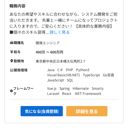
職務内容
あなたの希望やスキルに合わせながら、システム開発をご担
当いただきます。 先輩と一緒にチームになってプロジェクト
に入りますので、ご安心ください！ 【具体的な業務内容】
■個々のスキル習得...
詳しく見る
職種名
開発エンジニア
給与
400万 〜 600万円
勤務地
東京都中央区日本橋大伝馬町2-7
Java
C＃
PHP
Python3
開発環境
Visual Basic(VB.NET)
TypeScript
Go言語
JavaScript
SQL
フレームワー
Vue.js
Spring
Hibernate
Smarty
ク
Laravel
React
.NET Framework
詳細を見る
気になる(会員登録)