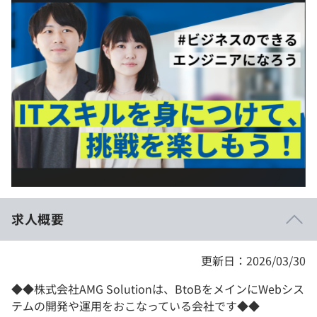
イベント・セミナー
paiza times
再チャレンジ結果一覧
リファレンス
インタビュー
note
就活成功ガイド
プラン
個人向けプラン
法人向けプラン
学校向けプラン
求人概要
契約内容・クーポン
更新日：2026/03/30
◆◆株式会社AMG Solutionは、BtoBをメインにWebシス
テムの開発や運用をおこなっている会社です◆◆