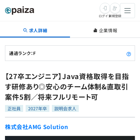
ログイン
新規登録
求人詳細
企業情報
転職・キャリア
未経験転職
求人検索
通過ランク：F
新卒就活
求人検索
インタビュー
【27卒エンジニア】Java資格取得を目指
学習
求人検索
インタビュー
転職成功ガイド
す研修あり◎安心のチーム体制&直取引
本選考
スキルチェック
講座一覧
案件5割／将来フルリモート可
転職成功ガイド
転職エージェント
ゲーム・マンガ
インターン
プログラミング言語
正社員
問題集
2027年卒
説明会求人
メディア
SQL
4択課題
株式会社AMG Solution
新卒エージェント
paizaとは？
Tech Team Journal
評価結果一覧
ナレッジ