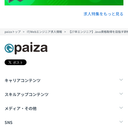
求人特集をもっと見る
paizaトップ
IT/Webエンジニア求人情報
【27卒エンジニア】Java資格取得を目指す
キャリアコンテンツ
転職・キャリア
未経験転職
新卒就活
スキルアップコンテンツ
学習
スキルチェック
マンガ・ゲーム
メディア・その他
Tech Team Journal
paiza times
note
SNS