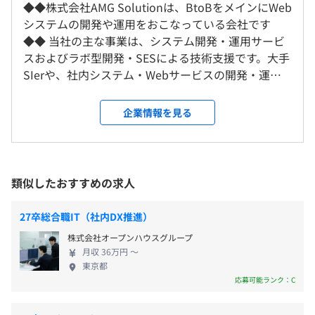
9:30～18:30（実働8時間）
◆◆株式会社AMG Solutionは、BtoBをメインにWeb
WindowsノートPC
研修の有無及び内容
※プロジェクトによって変更になる場合があります
システムの開発や運用をおこなっている会社です
CPU：Corei7相当以上
就業場所の変更範囲
新卒研修をおこなっています。メンターを一人設置し、プ
休憩時間：60分
◆◆ 当社の主な事業は、システム開発・運用サービ
SSD搭載
＜雇入時＞
ログラムの登竜門として JavaBronzeの資格取得を中心
平均残業時間：平均月20時間以内
スおよびラボ型開発・SESによる技術支援です。大手
メモリ8G以上
東京本社、自宅、東京都内もしくは東京近郊のクライアン
に、技術教育をおこなっていきます。
SIerや、社内システム・Webサービスの開発・運用
ディスプレイ用意
ト先
また技術的なスキルだけでなく、ビジネス基礎スキルも研
を必要とする企業、エンジニアリソースが不足して
＜変更範囲＞
修の中で学んでいただきます。
いる企業などが主な顧客です。 システム開発におい
企業情報を見る
全国の支社
その後OJTでのフォロー、社内勉強会などで技術スキルを
【年間休日120日以上】
ては、クライアントのニーズを的確に把握し、要件
高める機会が設けられています。（技術研修／社内セミナ
・完全週休2日制（土日）
定義から開発、インフラ構築、運用まで一貫して対
プロジェクトごとに選択、オブジェクト指向、ウォーター
ー／役職別教育 など）
・祝日
受動喫煙防止措置に関する事項
応しています。また、ラボ型開発・SES技術支援で
フォール、アジャイル、コーディング規約あり
・年末年始休暇（6日間）
本社：屋内禁煙／オフィス内禁煙
は、システム開発の各フェーズに応じて、必要な技
類似したおすすめの求人
＜研修内容＞
・バケーション休暇（3日間）
術スキルと経験を備えたエンジニアを提供し、柔軟
・技術研修：業界知識、フローチャート、Javaなど技術
・年次有給休暇（1年目13日～）
かつ高品質なエンジニアリングサービスを実現して
27卒総合職IT（社内DX推進）
全般
・各種特別休暇（慶弔休暇、産前・産後休暇、育児休暇、
います。 ■仕事内容とプロジェクト 個人の得意分野
・ビジネス研修：ビジネスマナー、ツールの使い方、セキ
株式会社オープンハウスグループ
介護休暇）
に合わせてプロジェクトが任されます。プロジェクト
月収 36万円 〜
ュリティ講習など
の事例としては、新電力企業のWebシステムや、建
東京都
自己啓発支援の有無及びその内容
設業企業の建物管理システムなど、多岐にわたりま
応募可能ランク：C
資格取得支援制度あり
す。使用するプログラミング言語はJavaや
Docker
メンター制度の有無
・時間外手当（全額支給）
PHP、.NETの案件が多く、OSはWindowsやLinux、