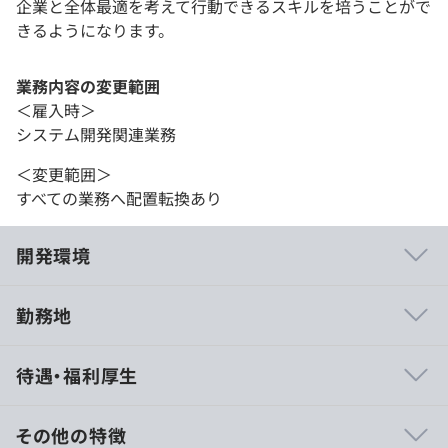
企業と全体最適を考えて行動できるスキルを培うことがで
きるようになります。
業務内容の変更範囲
＜雇入時＞
システム開発関連業務
＜変更範囲＞
すべての業務へ配置転換あり
開発環境
勤務地
・自社製品やサービスの開発に携わることも可能です。ユ
待遇・福利厚生
ーザーファーストで開発できる環境です。
・技術力だけではなくビジネススキルも身につき、多彩な
キャリアを築くことが可能です。
その他の特徴