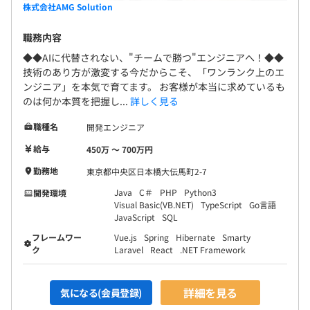
10.0日
株式会社AMG Solution
役員及び管理的地位にある者に占める女性の割合
職務内容
役員0.0%
基本2～4名のチームで案件に参画します。
◆◆AIに代替されない、"チームで勝つ"エンジニアへ！◆◆
管理職34.0%
プロジェクト期間は平均4カ月～半年です。
技術のあり方が激変する今だからこそ、「ワンランク上のエ
※プロジェクト先はスキル習得を考慮して決定します。
ンジニア」を本気で育てます。 お客様が本当に求めているも
のは何か本質を把握し...
詳しく見る
職種名
開発エンジニア
給与
450万 〜 700万円
勤務地
東京都中央区日本橋大伝馬町2-7
Java
C＃
PHP
Python3
開発環境
Visual Basic(VB.NET)
TypeScript
Go言語
JavaScript
SQL
フレームワー
Vue.js
Spring
Hibernate
Smarty
ク
Laravel
React
.NET Framework
詳細を見る
気になる(会員登録)