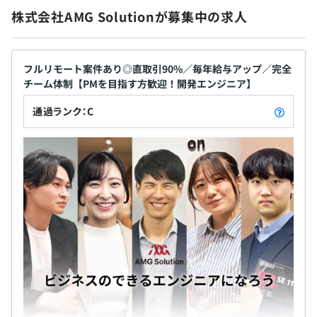
技術を磨きながら、ビジネススキルも身につけて成
を最大10個書き出し実践し、1カ月後に振り返りをおこな
間力」「技術力」「教育」といったスキルマトリクスが用
株式会社AMG Solutionが募集中の求人
長できます。入社1年目では、Javaを使った受託案件
います。 課題図書を設定することで、全員に共通認識を
意されており、現在の自分の立ち位置と、どこまで能力を
のテストや広報部門でのSNS更新などを担当します。
生み出すことを目的としています。
伸ばしたら昇格するかという目安が明確です。上司と話し
3年目にはPHPを使ったSES開発案件に携わり、5年目
無期雇用
合い、伸ばしていくスキルとそのために何をするのかを決
にはシステムエンジニアとして、Javaを使った受託
フルリモート案件あり◎直取引90%／毎年給与アップ／完全
役職別教育
定し、評価時に自己評価と上司評価をすり合わせて、次の
チーム体制【PMを目指す方歓迎！開発エンジニア】
案件の設計、要件定義、開発を担うようになります。
役職別に、目的を達成するための教育をおこなっていま
目標を決めていきます。
さらに、受託部門での売上計画策定や、チーフとし
す。 社員が講師としておこなう場合と外部の講師を招い
また、社内では部門制を採用しており、そこで広報や採用
通過ランク：C
ての後輩育成なども任されるようになります。
3カ月（条件・待遇に変更はありません）
て実施することがあり、役職者としてのメンタル、ビジネ
などの別業務にも携わることが可能。そうした行動を評価
ス視点、営業、計画の作成や実施などについて学んでいき
し、賞与などで還元いたします。
ます。
社内検定等の制度の有無及びその内容
なし
社員数41名（2025年9月時点）
うち、エンジニア39名・管理部2名で構成されています。
前年度の月平均所定外労働時間の実績
12.3時間
前年度の有給休暇の平均取得日数