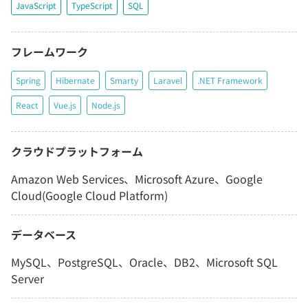
JavaScript
TypeScript
SQL
フレームワーク
Spring
Hibernate
Smarty
Laravel
.NET Framework
React
Vue.js
Node.js
クラウドプラットフォーム
Amazon Web Services、Microsoft Azure、Google
Cloud(Google Cloud Platform)
データベース
MySQL、PostgreSQL、Oracle、DB2、Microsoft SQL
Server