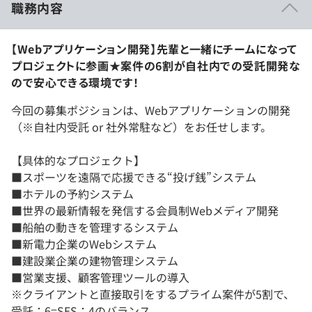
職務内容
【Webアプリケーション開発】先輩と一緒にチームになって
プロジェクトに参画★案件の6割が自社内での受託開発な
ので安心できる環境です！
今回の募集ポジションは、Webアプリケーションの開発
（※自社内受託 or 社外常駐など）をお任せします。
【具体的なプロジェクト】
■スポーツを遠隔で応援できる“投げ銭”システム
■ホテルの予約システム
■世界の最新情報を発信する会員制Webメディア開発
■船舶の動きを管理するシステム
■新電力企業のWebシステム
■建設業企業の建物管理システム
■営業支援、顧客管理ツールの導入
※クライアントと直接取引をするプライム案件が5割で、
受託：6=SES：4のバランス