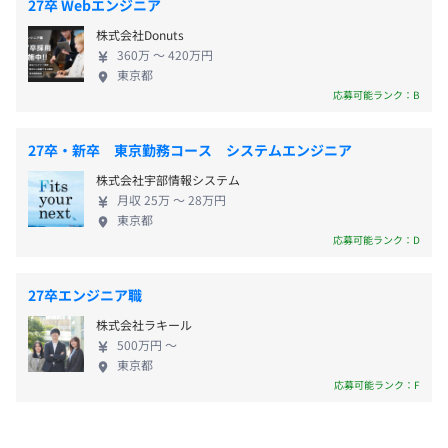
27卒 Webエンジニア
・交通費支給（月4万円まで）
データベースはOracleやMySQLなど、多様な開発環
あり
株式会社Donuts
・役職手当
境に触れる機会があります。勤務地は自社内または東
キャリアコンサルティング制度の有無及びその内容
360万 〜 420万円
・職能手当
京23区内の顧客先で、転勤はありません。チームで
技術セミナー
東京都
の活動を基本とし、月の平均残業時間は20時間以内
ベテランのエンジニアから、若手や中堅のエンジニアに対
応募可能ランク：B
と、仕事とプライベートのバランスを大切にできる
し、技術研修を実施しています。
環境です。 ■採用について 入社前に必須となる資格
新しい技術のセミナーや、エンジニアとしての考え方のフ
27卒・新卒 東京勤務コース システムエンジニア
は特にありませんが、未経験者の場合は内定後に
賞与：年2回（6月、12月）
【開発環境・業務範囲】
ィードバック、場合によってはペアプログラミングをおこ
株式会社宇部情報システム
JavaBronzeの資格取得を目指すことになります。給
※昨年度実績：2カ月分
■OS：Windows／Linux
なって、技術力の向上を目指していきます。
月収 25万 〜 28万円
与は月給200,500円からで、年に一度、7月に昇給が
■言語：Java／PHP／Go／Python／Vue／C#.NET／
東京都
あります。賞与は年に2回支給され、評価しだいでは
VB.NET
社内セミナー
応募可能ランク：D
6カ月分の実績もあります。年収の目安として、入社
■データベース：Oracle／MySQL／SQLServer／
月に1回程度、社内でビジネススキルのセミナーを開催し
1年目で300万円、3年目で360万円から380万円、5年
昇給：年1回（7月）
PostgreSQL／NoSQL／DB2／Access
ています。 テーマはビジネススキルの基礎からプロジェ
27卒エンジニア職
目には400万円から430万円が期待できます。会社の
クト運営や、事業活動の中で必要性があると判断した内容
株式会社ラキール
評価制度は「スキルマトリクス」という明確で透明
を実施しています。
500万円 〜
性の高い仕組みを導入しており、「提案」「情報共
東京都
有」「人間力」「技術力」「教育」の5つの項目で、
社会保険完備（健康保険・厚生年金加入・雇用保険・労災
課題図書
■スキルマトリクス制度
応募可能ランク：F
上司と自身の評価をすり合わせることで成長を促し
保険）
半年に1冊、会社が課題図書としている本を読んでいきま
透明性のある評価制度を設けています。半年に一度の頻度
ます。 ■キャリアパス 当社では、プログラマとして
関東ITソフトウェア健康保険組合加入
す。 本を読んだあとは、本から学び活用できそうな内容
で振り返りを実施いたします。「提案」「情報共有」「人