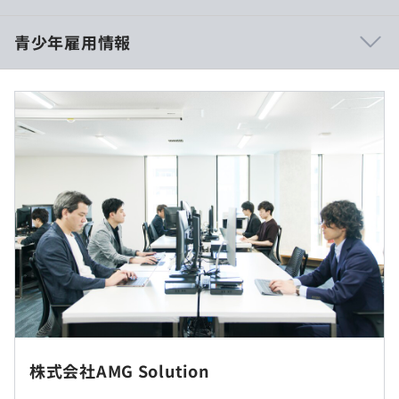
・月残業時間は20h以内で、プライベートも充実できま
す。
【初任給（東京採用）】
青少年雇用情報
・オフィスには楽しく過ごせるフリースペースがありま
・月給：200,500円〜（通勤手当、住宅手当、残業代別途
す。集中できるようフロアには音楽が流れています。
支給）
・先輩と一緒にチームになってプロジェクトに入ります。
案件の6割が自社内での受託開発なので安心できる環境で
【給与例】
す。
・1年目：300～310万円
過去３年間の新卒採用者数・離職者数
・3年目：390～450万円
前年度 採用者数1人 離職者数1人
・5年目：440～520万円
2年度前 採用者数2人 離職者数1人
※年に2回ある評価の結果によって次年度の成果給が変わ
3年度前 採用者数1人 離職者数0人
ってきます！
・書籍購入リクエスト制度（書籍購入にかかる費用は全額
過去３年間の新卒採用者数の男女別人数
会社負担）
前年度 男性0人 女性1人
・図書貸出制度
2年度前 男性2人 女性0人
・各種研修（技術研修／社内セミナー／役職別教育 な
3年度前 男性0人 女性1人
ど）
東京本社（東京都中央区日本橋大伝馬町）、もしくは東京
平均勤続年数
・メンター制度あり
（※
想定年収
は年収提示額を保証するものではありません）
23区や近郊のお客様先での勤務となります。
5.9年
※大分採用の場合は初めの3年くらいは東京勤務、その後
株式会社AMG Solution
は大分もしくは東京になります。
※将来的にフルリモート勤務が可能です。