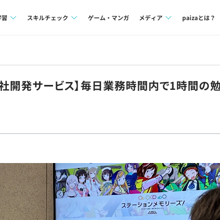
学習
スキルチェック
ゲーム・マンガ
メディア
paizaとは？
講座一覧
プログラミング言語
Tech Team Journal
問題集
SQL
paiza times
/自社開発サービス】毎日業務時間内で1時間の
4択課題
評価結果一覧
note
ント
ナレッジ
再チャレンジ結果一覧
ミナー
リファレンス
プラン
ド
個人向けプラン
法人向けプラン
学校向けプラン