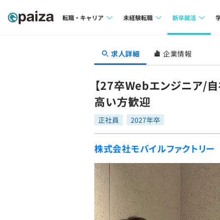
転職・キャリア
未経験転職
新卒就活
求人検索
求人検索
求人検索
求人詳細
企業情報
本選考
インタビュー
インタビュー
インターン
【27卒Webエンジニア
転職成功ガイド
転職成功ガイド
高い方歓迎
新卒エージェ
転職エージェント
正社員
2027年卒
イベント・セ
株式会社モバイルファクトリー
インタビュー
就活成功ガイ