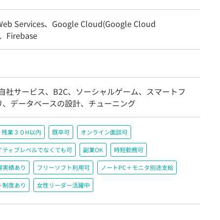
eb Services、Google Cloud(Google Cloud
)、Firebase
/自社サービス、B2C、ソーシャルゲーム、スマートフ
リ、データベースの設計、チューニング
残業３０H以内
既卒可
オンライン面談可
イティブレベルでなくても可
副業OK
時短勤務可
得実績あり
フリーソフト利用可
ノートPC＋モニタ別途支給
ト制度あり
女性リーダー活躍中