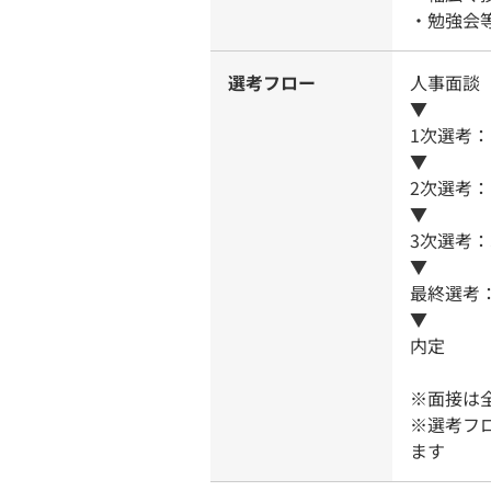
・勉強会
選考フロー
人事面談
▼
1次選考：
▼
2次選考
▼
3次選考：S
▼
最終選考
▼
内定
※面接は
※選考フ
ます