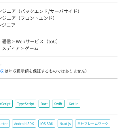
エンジニア（バックエンド/サーバサイド）
エンジニア（フロントエンド）
ンジニア
・通信 > Webサービス（toC）
メディア > ゲーム
〜
収
は年収提示額を保証するものではありません）
aScript
TypeScript
Dart
Swift
Kotlin
utter
Android SDK
iOS SDK
Nuxt.js
自社フレームワーク