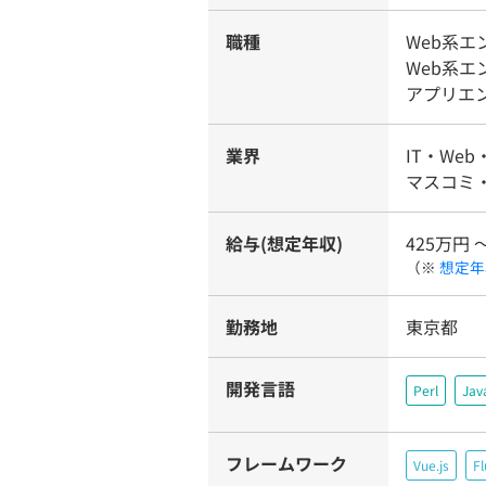
職種
Web系
Web系
アプリエ
業界
IT・Web
マスコミ・
給与(想定年収)
425万円 
（※
想定年
勤務地
東京都
開発言語
Perl
Jav
フレームワーク
Vue.js
Fl