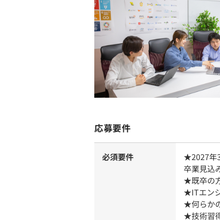
応募要件
必須要件
★202
卒業見込
★既卒の
★ITエ
★何らか
★技術習