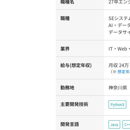
職種名
27卒エ
職種
SEシス
AI・デー
データサ
業界
IT・Web
給与(想定年収)
月収 24万
（※
想定年
勤務地
神奈川県
主要開発技術
Python3
開発言語
Java
C+