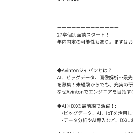
ーーーーーーーーーーーーー
27卒個別面談スタート！
年内内定の可能性もあり。まずはお
ーーーーーーーーーーーーー
◆Avintonジャパンとは？
AI、ビッグデータ、画像解析…最
を募集！未経験からでも、充実の研
なぜAvintonでエンジニアを目指
◆AI×DXの最前線で活躍！:
‣ビッグデータ、AI、IoTを活用
‣データ分析やAI導入など、DX