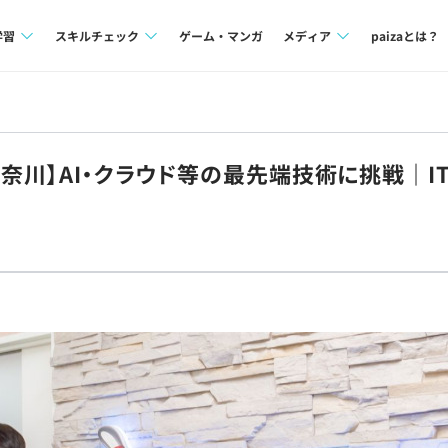
学習
スキルチェック
ゲーム・マンガ
メディア
paizaとは？
講座一覧
プログラミング言語
Tech Team Journal
問題集
SQL
paiza times
神奈川】AI・クラウド等の最先端技術に挑戦｜
4択課題
評価結果一覧
note
ント
ナレッジ
再チャレンジ結果一覧
ミナー
リファレンス
プラン
ド
個人向けプラン
法人向けプラン
学校向けプラン