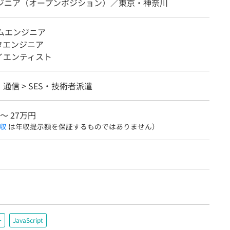
ンジニア（オープンポジション）／東京・神奈川
テムエンジニア
タエンジニア
イエンティスト
・通信 > SES・技術者派遣
 〜 27万円
収
は年収提示額を保証するものではありません）
+
JavaScript