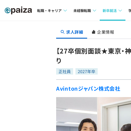
転職・キャリア
未経験転職
新卒就活
求人検索
求人検索
求人検索
求人詳細
企業情報
本選考
インタビュー
インタビュー
インターン
【27卒個別面談★東京・
転職成功ガイド
転職成功ガイド
り
新卒エージェ
転職エージェント
正社員
2027年卒
イベント・セ
Avintonジャパン株式会社
インタビュー
就活成功ガイ