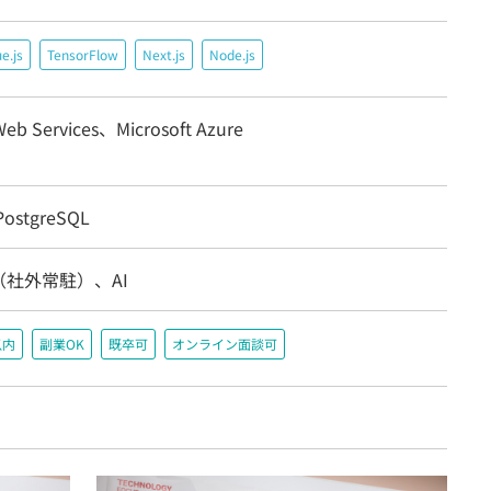
e.js
TensorFlow
Next.js
Node.js
eb Services、Microsoft Azure
ostgreSQL
社外常駐）、AI
以内
副業OK
既卒可
オンライン面談可