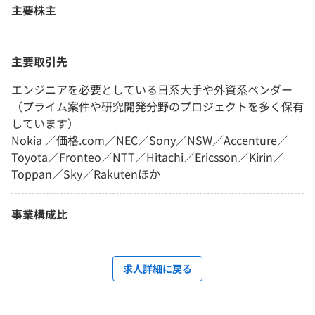
主要株主
主要取引先
エンジニアを必要としている日系大手や外資系ベンダー
（プライム案件や研究開発分野のプロジェクトを多く保有
しています）
Nokia ／価格.com／NEC／Sony／NSW／Accenture／
Toyota／Fronteo／NTT／Hitachi／Ericsson／Kirin／
Toppan／Sky／Rakutenほか
事業構成比
求人詳細に戻る