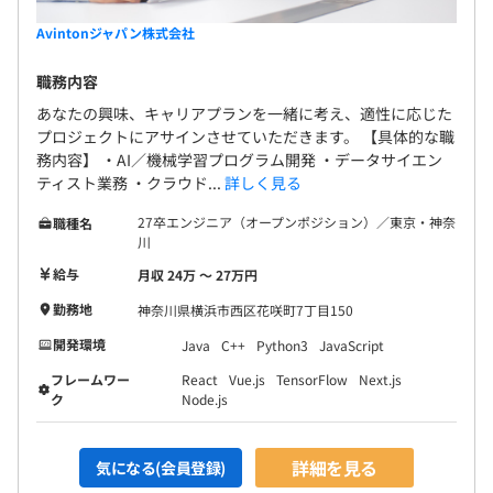
Avintonジャパン株式会社
職務内容
あなたの興味、キャリアプランを一緒に考え、適性に応じた
プロジェクトにアサインさせていただきます。 【具体的な職
務内容】 ・AI／機械学習プログラム開発 ・データサイエン
ティスト業務 ・クラウド...
詳しく見る
27卒エンジニア（オープンポジション）／東京・神奈
職種名
川
給与
月収 24万 〜 27万円
勤務地
神奈川県横浜市西区花咲町7丁目150
開発環境
Java
C++
Python3
JavaScript
フレームワー
React
Vue.js
TensorFlow
Next.js
ク
Node.js
詳細を見る
気になる(会員登録)