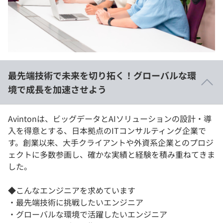
イベント・セミナー
paiza times
再チャレンジ結果一覧
リファレンス
インタビュー
note
就活成功ガイド
プラン
最先端技術で未来を切り拓く！グローバルな環
個人向けプラン
境で成長を加速させよう
法人向けプラン
Avintonは、ビッグデータとAIソリューションの設計・導
入を得意とする、日本拠点のITコンサルティング企業で
学校向けプラン
す。創業以来、大手クライアントや外資系企業とのプロジ
ェクトに多数参画し、確かな実績と経験を積み重ねてきま
契約内容・クーポン
した。
◆こんなエンジニアを求めています
・最先端技術に挑戦したいエンジニア
・グローバルな環境で活躍したいエンジニア