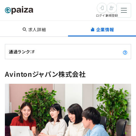
ログイン
新規登録
求人詳細
企業情報
転職・キャリア
未経験転職
求人検索
通過ランク：F
新卒就活
求人検索
インタビュー
Avintonジャパン株式会社
学習
求人検索
インタビュー
転職成功ガイド
本選考
スキルチェック
講座一覧
転職成功ガイド
転職エージェント
ゲーム・マンガ
インターン
プログラミング言語
問題集
メディア
SQL
4択課題
新卒エージェント
paizaとは？
Tech Team Journal
評価結果一覧
ナレッジ