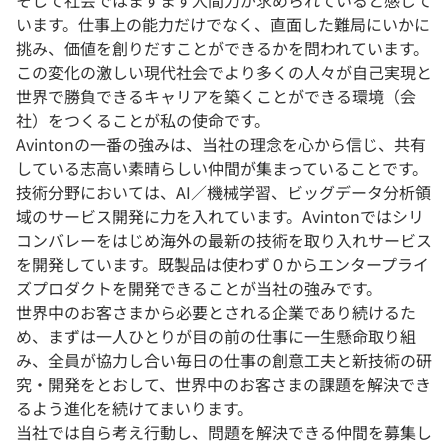
そして社会ではますます人間力が求められていると感じて
います。仕事上の能力だけでなく、直面した難局にいかに
挑み、価値を創りだすことができるかを問われています。
この変化の激しい現代社会でより多くの人々が自己実現と
世界で勝負できるキャリアを築くことができる環境（会
社）をつくることが私の使命です。
Avintonの一番の強みは、当社の理念を心から信じ、共有
している志高い素晴らしい仲間が集まっていることです。
技術分野においては、AI／機械学習、ビッグデータ分析領
域のサービス開発に力を入れています。Avintonではシリ
コンバレーをはじめ海外の最新の技術を取り入れサービス
を開発しています。既製品は使わず０からエンタープライ
ズプロダクトを開発できることが当社の強みです。
世界中のお客さまから必要とされる企業であり続けるた
め、まずは一人ひとりが目の前の仕事に一生懸命取り組
み、全員が協力し合い毎日の仕事の創意工夫と新技術の研
究・開発をとおして、世界中のお客さまの課題を解決でき
るよう進化を続けてまいります。
当社では自ら考え行動し、問題を解決できる仲間を募集し