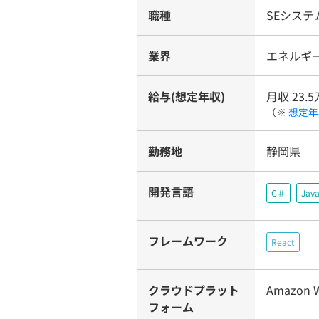
職種
SEシス
業界
エネルギー
給与(想定年収)
月収 23.5
（※
想定年
勤務地
静岡県
開発言語
C＃
Java
フレームワーク
React
クラウドプラット
Amazon
フォーム