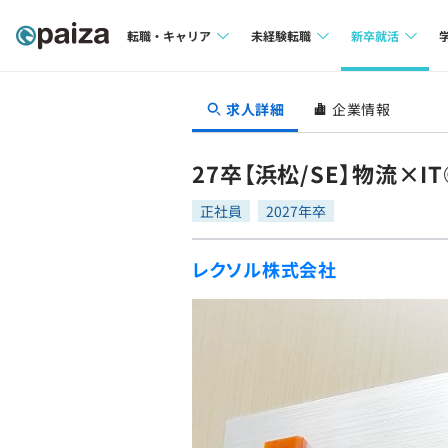
転職・キャリア
未経験転職
新卒就活
求人検索
求人検索
求人検索
求人詳細
企業情報
本選考
インタビュー
インタビュー
インターン
27卒【浜松/SE】物流×
転職成功ガイド
転職成功ガイド
正社員
2027年卒
新卒エージェ
転職エージェント
レクソル株式会社
イベント・セ
インタビュー
就活成功ガイ