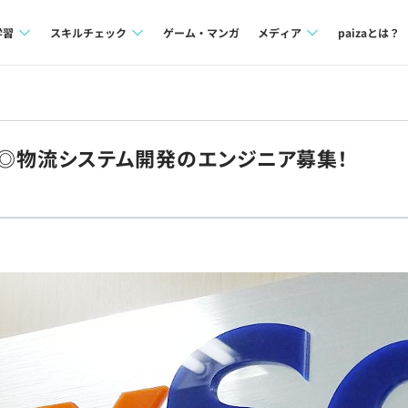
学習
スキルチェック
ゲーム・マンガ
メディア
paizaとは？
講座一覧
プログラミング言語
Tech Team Journal
問題集
SQL
paiza times
IT◎物流システム開発のエンジニア募集！
4択課題
評価結果一覧
note
ント
ナレッジ
再チャレンジ結果一覧
ミナー
リファレンス
プラン
ド
個人向けプラン
法人向けプラン
学校向けプラン