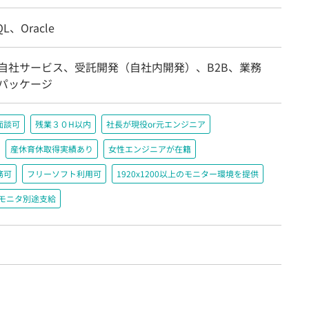
QL、Oracle
/自社サービス、受託開発（自社内開発）、B2B、業務
/パッケージ
面談可
残業３０H以内
社長が現役or元エンジニア
産休育休取得実績あり
女性エンジニアが在籍
務可
フリーソフト利用可
1920x1200以上のモニター環境を提供
＋モニタ別途支給