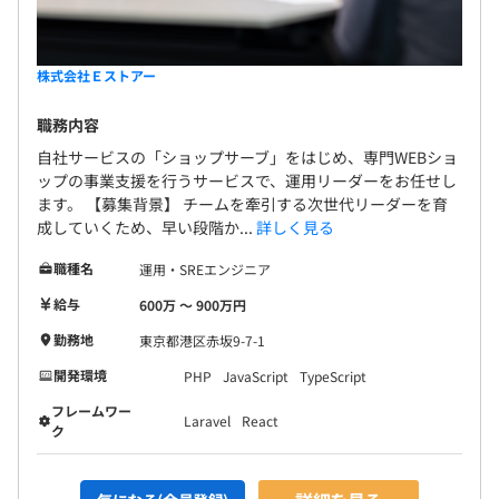
案件ごとに3~5名程度のチームで対応します。
株式会社Ｅストアー
職務内容
自社サービスの「ショップサーブ」をはじめ、専門WEBショ
ップの事業支援を行うサービスで、運用リーダーをお任せし
ます。 【募集背景】 チームを牽引する次世代リーダーを育
成していくため、早い段階か...
詳しく見る
職種名
運用・SREエンジニア
給与
600万 〜 900万円
勤務地
東京都港区赤坂9-7-1
開発環境
PHP
JavaScript
TypeScript
フレームワー
Laravel
React
ク