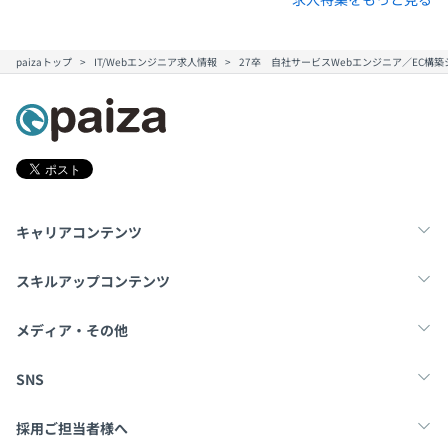
paizaトップ
IT/Webエンジニア求人情報
27卒 自社サービスWebエンジニア／EC構
キャリアコンテンツ
転職・キャリア
未経験転職
新卒就活
スキルアップコンテンツ
学習
スキルチェック
マンガ・ゲーム
メディア・その他
Tech Team Journal
paiza times
note
SNS
X
Facebook
採用ご担当者様へ