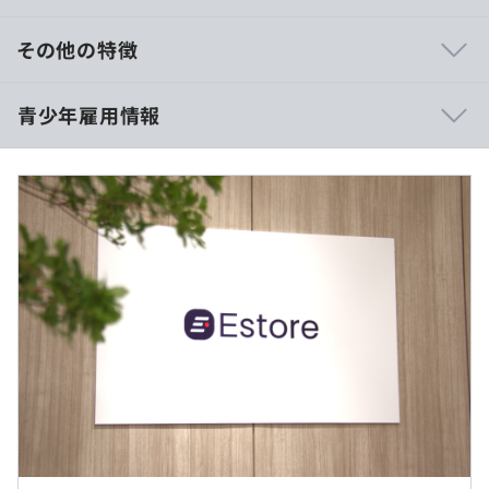
国内EC売上高トップ100社中12社がクライアントです。
その他の特徴
■年収：360万円
青少年雇用情報
■月給：300,000円
・社内勉強会の開催
内訳：基本給228,080円＋固定残業代71,920円（40時間
・コードレビューの実施
分）
・研修（内定者／入社時／階層別）
※固定残業代は残業がない場合も支給し、超過する場合
・ブラシス制度
は別途支給
過去３年間の新卒採用者数・離職者数
・資格取得支援制度
※月の平均残業時間は全社で約14時間／月です
・教育訓練制度
前年度 採用者数13人 離職者数0人
■賞与：評価・業績に応じて支給
2年度前 採用者数8人 離職者数0人
3年度前 採用者数5人 離職者数0人
過去３年間の新卒採用者数の男女別人数
入社後、お好きなマシンを支給いたします（規定あり）
前年度 男性7人 女性6人
2年度前 男性4人 女性4人
（※
想定年収
は年収提示額を保証するものではありません）
東京本社勤務です。転勤は基本的にありません。
3年度前 男性3人 女性2人
平均勤続年数
5.3年
就業場所の変更範囲