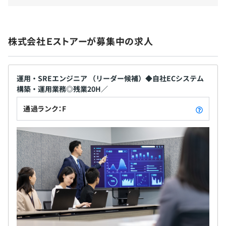
案件ごとに3~5名程度のチームがほとんどです。
PM兼PLとサブリーダー、後は開発メンバーで構成されて
株式会社Ｅストアーが募集中の求人
います。
開発メンバー：社員、契約社員、派遣、パートナー（委
託）、オフショアメンバー（ベトナム）
運用・SREエンジニア （リーダー候補）◆自社ECシステム
構築・運用業務◎残業20H／
通過ランク：F