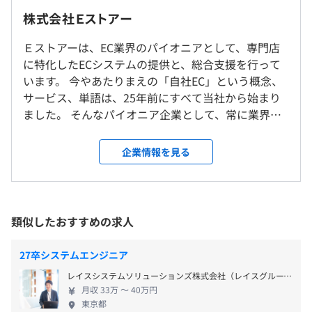
＜雇入時＞
9:30~18:30（実働8時間／1日）
株式会社Ｅストアー
東京本社
コアフレックス勤務（コアタイム10:00~16:00）
＜変更範囲＞
休憩時間：60分（※昼食時間は業務の都合により各々の
Ｅストアーは、EC業界のパイオニアとして、専門店
Elasticsearch
研修の有無及び内容
本社及び全国の支社（転勤ではなく出張ベースでの勤務と
自主性に任せています）
に特化したECシステムの提供と、総合支援を行って
なる可能性もあります。）
・ビジネス・IT基礎研修（新卒）
平均残業時間：平均14時間／月
います。 今やあたりまえの「自社EC」という概念、
・EC基礎研修（全社員）
サービス、単語は、25年前にすべて当社から始まり
・必要な業務のOJT（全社員）
受動喫煙防止措置に関する事項
ました。 そんなパイオニア企業として、常に業界の
自己啓発支援の有無及びその内容
従業員に対する受動喫煙対策：あり
最先端を予測し、サービスを提供することで成⻑し
教育訓練制度：業務上必要な講座の受講や資格取得につい
【年間休日120日以上】
対策内容：敷地内禁煙（喫煙場所あり）
てきました。 ■ECシステム構築だけに囚われない、
企業情報を見る
て会社補助が受けられます。
・土曜日、日曜日、国民の祝日（完全週休二日制）
幅広く総合的な支援 わたしたちは、伴走型ネットシ
資格取得支援制度：業務知識などの底上げを目指し、特定
・夏季休暇（8月11日～15日）
ョップ構築システム「Ｅストアーショップサーブ」
メンバーそれぞれが多種多様な開発案件や保守作業を複数
の資格取得時および入社時に保有している階級に応じて手
・年末年始休暇（12月30日～1月3日）
を開発・提供をしています。「ショップサーブ」はシ
担当する体制のため、チームの枠を越えて、部門全体で密
当を支給します。
・有給休暇
ョップ制作・集客・決済・販促・サポートなど、ネ
東京メトロ日比谷線・都営大江戸線「六本木駅」直結
度の高い情報共有ができる仕組みづくりをおこなっていま
類似したおすすめの求人
メンター制度の有無
ットショップ運営に必要な機能・サービスがすべて
東京メトロ千代田線「乃木坂駅」3番出口徒歩5分
す。
標準装備されたオールインワンシステムです。自社開
あり
たとえ1名で担当している案件であっても、対応内容や作
27卒システムエンジニア
発のシステム提供のみならず、コンサルティングも
キャリアコンサルティング制度の有無及びその内容
業状況については必ず他メンバーと共有して進めます。
レイスシステムソリューションズ株式会社（レイスグループ）
・交通費支給
強化し、店舗様の売上創出に貢献。流通総額1兆円・
このような体制を維持するため、メンバー間の垣根をつく
年に1~2回程度の人事面談を実施
月収 33万 〜 40万円
・住宅手当（会社指定エリア限定）
累計約5万社のお客様から支持を集め、現在も成長中
らないよう、上下関係ではなく横のつながりを重視するチ
東京都