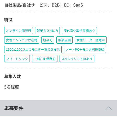
自社製品/自社サービス、B2B、EC、SaaS
特徴
オンライン面談可
残業３０H以内
産休育休取得実績あり
女性エンジニアが在籍
既卒可
服装自由
女性リーダー活躍中
1920x1200以上のモニター環境を提供
ノートPC＋モニタ別途支給
フリードリンク
一部在宅勤務可
スペシャリスト枠あり
募集人数
5名程度
応募要件