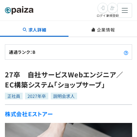
ログイン
新規登録
求人詳細
企業情報
転職・キャリア
未経験転職
求人検索
通過ランク：B
新卒就活
求人検索
インタビュー
27卒 自社サービスWebエンジニア／
学習
求人検索
インタビュー
転職成功ガイド
EC構築システム「ショップサーブ」
本選考
スキルチェック
講座一覧
転職成功ガイド
転職エージェント
正社員
2027年卒
説明会求人
ゲーム・マンガ
インターン
プログラミング言語
問題集
株式会社Ｅストアー
メディア
SQL
4択課題
新卒エージェント
paizaとは？
Tech Team Journal
評価結果一覧
ナレッジ