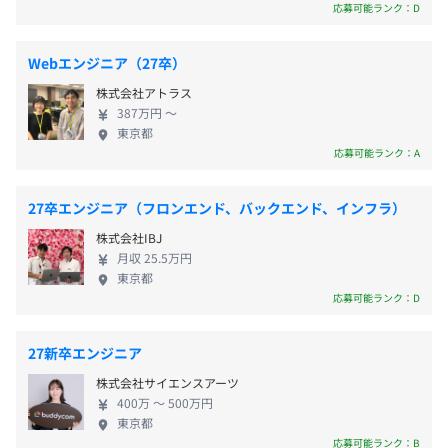
です。 ■主力の自社システム「Ｅストアーショップ
ームになっています。
応募可能ランク：D
サーブ」 今働いているエンジニアたちには、受託で
はない自社サービスシステムが魅力との理由で選ば
前年度の月平均所定外労働時間の実績
Webエンジニア（27卒）
れています。提供はSaaS型のECシステム。EC受注、
賞与：業績・評価に応じて支給
18.0時間
株式会社アトラス
顧客管理、商品在庫管理、受注管理、CRM、WMSの
昇給：年1回（5月）
自立、挑戦、創造を真剣に応援。透明で公平な評価文化、
前年度の有給休暇の平均取得日数
387万円 〜
企画・設計・開発をおこなっています。流通額年間
挑戦、貢献、尽力が、そのまま素直に応報する評価制度で
東京都
13.5日
1000億円を超える社会インフラとして、24時間365
す。
応募可能ランク：A
日運転の高度な任務を担うシステムです。フロントエ
失敗してでも挑戦が高く評価に組み込まれ、また、組織の
ンドはWeb系言語、バックエンドはPHPなど。スピ
関東ITソフトウェア健康保険組合加入
信頼性を大切にし、事情と例外を評価に持ち込まない事を
27卒エンジニア（フロンエンド、バックエンド、インフラ）
ード感のあるアジャイルでの開発が基本になります。
社会保険完備（健康保険・厚生年金加入・雇用保険・労災
大切にしています。
株式会社IBJ
保険）
与えられた業務をこなすだけでなく、新しいこと・難しい
月収 25.5万円
ことにチャレンジする姿勢を後押しする風土が強いことが
東京都
特徴です。
応募可能ランク：D
無期雇用
27新卒エンジニア
株式会社サイエンスアーツ
全社：110名（エンジニア約40名）
400万 〜 500万円
内訳：営業、コンサルタント、エンジニア、デザイナー、
東京都
3カ月（待遇の変更はありません）
コーポレート
応募可能ランク：B