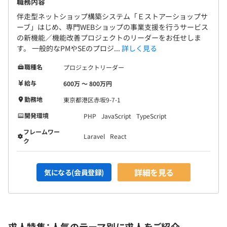
職務内容
伴走型ネットショップ構築システム「Ｅストアーショップサ
ーブ」はじめ、専門WEBショップの事業支援を行うサービス
の新機能／機能改善プロジェクトのリーダーをお任せしま
す。 一般的なPMやSEのプロジ...
詳しく見る
職種名
プロジェクトリーダー
給与
600万 〜 800万円
勤務地
東京都港区赤坂9-7-1
開発環境
PHP
JavaScript
TypeScript
フレームワー
Laravel
React
ク
詳細を見る
気になる(会員登録)
求人特集：人気のテーマ別に求人をご紹介