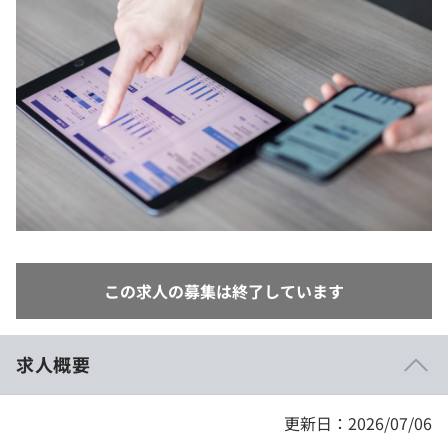
イベント・セミナー
paiza times
再チャレンジ結果一覧
リファレンス
インタビュー
note
就活成功ガイド
プラン
個人向けプラン
法人向けプラン
学校向けプラン
この求人の募集は終了しています
契約内容・クーポン
求人概要
更新日：2026/07/06