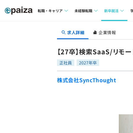
転職・キャリア
未経験転職
新卒就活
求人検索
求人検索
求人検索
求人詳細
企業情報
本選考
インタビュー
インタビュー
インターン
【27卒】検索SaaS/リ
転職成功ガイド
転職成功ガイド
正社員
2027年卒
新卒エージェ
転職エージェント
株式会社SyncThought
イベント・セ
インタビュー
就活成功ガイ