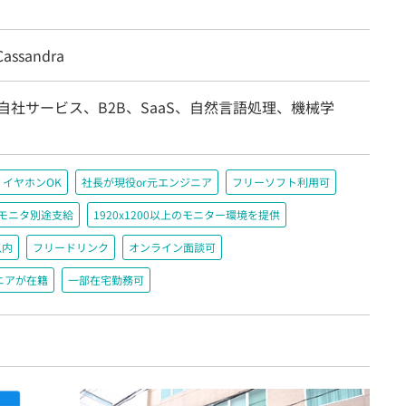
assandra
自社サービス、B2B、SaaS、自然言語処理、機械学
イヤホンOK
社長が現役or元エンジニア
フリーソフト利用可
＋モニタ別途支給
1920x1200以上のモニター環境を提供
以内
フリードリンク
オンライン面談可
ニアが在籍
一部在宅勤務可