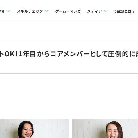
学習
スキルチェック
ゲーム・マンガ
メディア
paizaとは？
講座一覧
プログラミング言語
Tech Team Journal
問題集
SQL
paiza times
モートOK！1年目からコアメンバーとして圧倒的
4択課題
評価結果一覧
note
ント
ナレッジ
再チャレンジ結果一覧
ミナー
リファレンス
プラン
ド
個人向けプラン
法人向けプラン
学校向けプラン