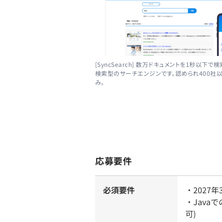
[SyncSearch] 数万ドキュメントを1秒以下で
検索型のサーチエンジンです。認められ400社
み。
応募要件
必須要件
・2027
・Jav
可)