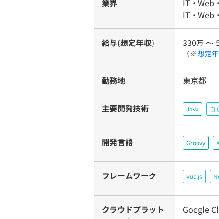
業界
IT・Web
IT・Web
給与(想定年収)
330万 〜 
（※
想定年
勤務地
東京都
主要開発技術
Java
自
開発言語
Groovy
K
フレームワーク
Vue.js
No
クラウドプラット
Google Cl