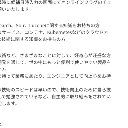
募時に候補日時入力の画面にてオンラインフラグのチェ
願いいたします
icsearch、Solr、Luceneに関する知識をお持ちの方
サービス、コンテナ、Kubernetesなどのクラウドネ
な技術に関する知識をお持ちの方
技術など、さまざまなことに対して、好奇心が旺盛な方
開発を通して、世の中にもっと便利で使いやすい製品を
い方
を持って業務にあたり、エンジニアとして向上心をお持
界の技術のスピードは早いので、技術向上のために自ら技
んで勉強されているなど、自主的に取り組みをされてい
迎します。
上