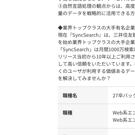
③自然言語処理の観点からは、高度
量のデータを戦略的に活用できる方
◆業界トップクラスの大手有名企業
現在『SyncSearch』は、三井
を始め業界トップクラスの大手企業
「SyncSearch」は月間100
リリース当初から10年以上ご利用
して高い信頼をいただいています。
くのユーザが利用する価値あるデー
を解決してみませんか？
職種名
27卒バ
職種
Web系
Web系