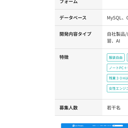
フォーム
データベース
MySQL、C
開発内容タイプ
自社製品/
習、AI
特徴
服装自由
ノートPC
残業３０H
女性エンジ
募集人数
若干名