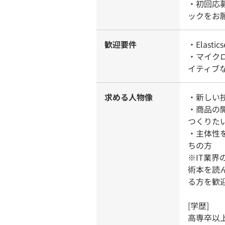
・初回応
ックをお
歓迎要件
・Elast
・マイクロ
イティブ
求める人物像
・新しい
・商品の
つくりた
・主体性
ちの方
※IT業
術本を読
る方を歓
[学歴]
高専卒以