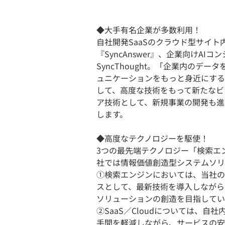
◆大手有名企業が多数利用！
自社開発SaaSのクラウド型サイト内検
『SyncAnswer』、企業向けAIコ
SyncThought。「企業内のデ
ュニケーションをもっと身近にする
して、高度な技術をもって新たなビ
ア技術として、新規事業の開発も進
します。
◆高度なテクノロジーを駆使！
3つの最先端テクノロジー「検索エン
社では情報価値創造型システムソリ
①検索エンジンにおいては、当社の強
スとして、最新技術を導入しながら
ソリューションの創造を目指してい
②SaaS／Cloudについては、
手間を軽減しながら、サービスの安