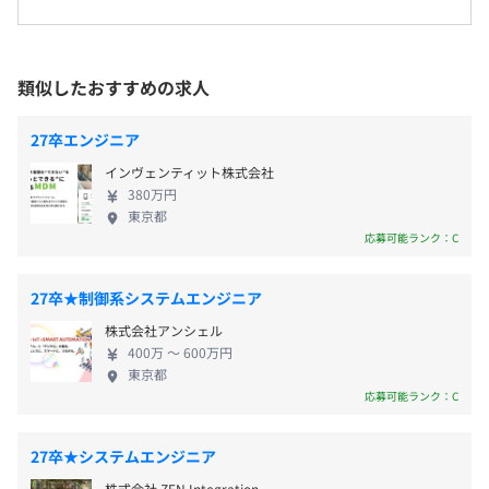
健康マネジメント研修
・有給看護休暇（年間6日取得可能）
創業し、主に不動産市場で必要とされるシステムを
東京メトロ日比谷線 「広尾駅」3番出口より徒歩3分
【スキルアップ・キャリアアップ支援】
等
先進のクラウドアプリケーションとして開発・提供
・資格取得補助
自己啓発支援の有無及びその内容
しています。 創業からわずか6年で東証マザーズに上
・書籍購入支援
類似したおすすめの求人
資格手当制度（受験・講習・登録費用を全額補助し、月額
場を果たし、現在は東証スタンダード市場に上場し
・外部勉強会への参加
1万円の資格手当を支給）
・通勤手当：月額定期代支給（非課税限度額まで）
ており、他社に先駆けていち早く不動産業界のDXを
・定期的な社内勉強会開催
27卒エンジニア
資格取得支援制度（業務に役立つ各種資格の取得に必要な
・宅地建物取引士資格手当（月額10,000円支給）
推進してきました。 不動産業界は市場規模が65兆円
・プログラミングコンテストへの参加
インヴェンティット株式会社
受検料、書籍代を補助）
・育児支援手当（扶養する子一人につき月額30,000円支
とも言われる巨大市場ですが、近年やっと電子契約
380万円
メンター制度の有無
給※高校卒業時まで）
が解禁されるなど規制緩和が進み、さらにDXが加速
【新卒内定者向け】
東京都
していく見込みです。 今後も不動産向けSaaSの領域
・入社前インターンシップ（任意）
あり
応募可能ランク：C
で、テクノロジーを用いて、エンドユーザーと不動産
・技術書籍の提供（5冊まで）
キャリアコンサルティング制度の有無及びその内容
会社の間のさまざまな不便なことを取り除き、不動
なし
27卒★制御系システムエンジニア
産市場全体をアップデートしていきます。 また、不
賞与：年2回
株式会社アンシェル
動産会社だけでなく、消費者や市場すべてによりよ
400万 〜 600万円
い仕組みを提供していこうとしております。 自社プ
アジャイル、スクラム、チケット駆動開発
東京都
ロダクト開発ですので、不動産に関わる関連領域に
前年度の月平均所定外労働時間の実績
応募可能ランク：C
ついても、新たなプロダクトを開発し、業界全体の
昇給：年1回
26.35時間
DXの促進を進めており、常に新たなプロダクト開発
前年度の有給休暇の平均取得日数
27卒★システムエンジニア
を検討しています。
株式会社 ZEN Integration