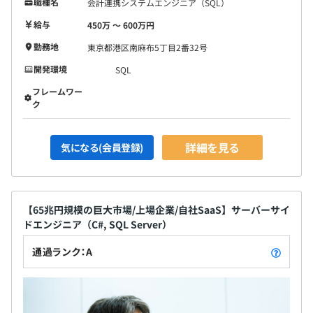
職種名
会計連携システムエンジニア（SQL）
給与
450万 〜 600万円
勤務地
東京都港区南麻布5丁目2番32号
開発環境
SQL
◆ウェブ・ソリューション開発グループ
約80名が所属しており、取締役CTO直轄のグループです。
フレームワー
ク
「データプラットフォーム本部」「仲介ソリューション本
部」「管理ソリューション本部」「UXデザイン部」「品
質保証部」等で構成されています。
詳細を見る
気になる(会員登録)
開発チームとしては、フロントエンドチームはプロダクト
ベースで構成されており、サーバーサイドチームとSREチ
ームが共通基盤として構成されています。
【65兆円規模の巨大市場/上場企業/自社SaaS】サーバーサイ
ドエンジニア（C#, SQL Server）
通過ランク：A