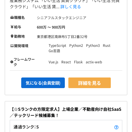
産業務システム 「いい生活 賃貸クラウド」「いい生活 売買
クラウド」「いい生活 賃...
詳しく見る
職種名
シニアフルスタックエンジニア
給与
600万 〜 900万円
勤務地
東京都港区南麻布5丁目2番32号
TypeScript
Python2
Python3
Rust
開発環境
Go言語
フレームワー
Vue.js
React
Flask
actix-web
ク
詳細を見る
気になる(会員登録)
【☆Sランクの方限定求人】上場企業／不動産向け自社SaaS
／テックリード候補募集！
通過ランク：S