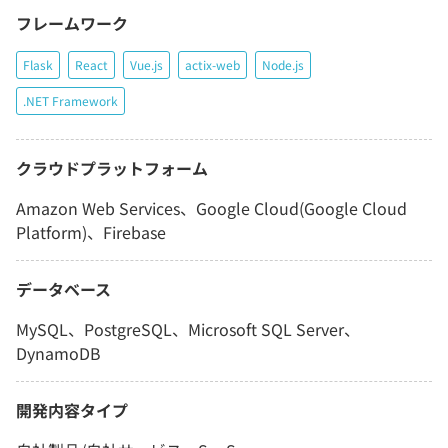
フレームワーク
Flask
React
Vue.js
actix-web
Node.js
.NET Framework
クラウドプラットフォーム
Amazon Web Services、Google Cloud(Google Cloud
Platform)、Firebase
データベース
MySQL、PostgreSQL、Microsoft SQL Server、
DynamoDB
開発内容タイプ