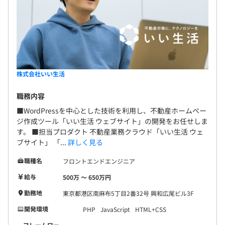
株式会社いい生活
職務内容
■WordPressを中心とした技術を利用し、不動産ホームペー
ジ作成ツール「いい生活 ウェブサイト」の開発をお任せしま
す。 ■担当プロダクト 不動産業務クラウド「いい生活 ウェ
ブサイト」 「...
詳しく見る
職種名
フロントエンドエンジニア
給与
500万 〜 650万円
勤務地
東京都港区南麻布5丁目2番32号 興和広尾ビル3F
開発環境
PHP
JavaScript
HTML+CSS
フレームワー