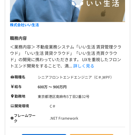
株式会社いい生活
職務内容
＜業務内容＞ 不動産業務システム「いい生活 賃貸管理クラ
ウド」「いい生活 賃貸クラウド」「いい生活 売買クラウ
ド」の開発に携わっていただきます。 UXを重視したフロン
トエンド開発をすることで、満...
詳しく見る
職種名
シニアフロントエンドエンジニア（C＃,WPF）
給与
600万 〜 900万円
勤務地
東京都港区南麻布5丁目2番32号
開発環境
C＃
フレームワー
.NET Framework
ク