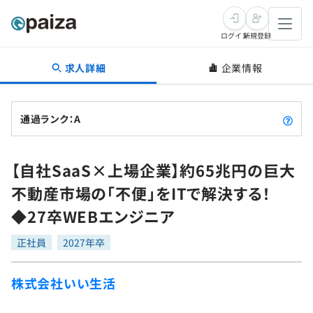
ログイン
新規登録
求人詳細
企業情報
転職・キャリア
未経験転職
求人検索
通過ランク：A
新卒就活
求人検索
インタビュー
【自社SaaS×上場企業】約65兆円の巨大
学習
求人検索
インタビュー
転職成功ガイド
不動産市場の「不便」をITで解決する！
本選考
スキルチェック
講座一覧
◆27卒WEBエンジニア
転職成功ガイド
転職エージェント
ゲーム・マンガ
インターン
プログラミング言語
正社員
問題集
2027年卒
メディア
SQL
4択課題
株式会社いい生活
新卒エージェント
paizaとは？
Tech Team Journal
評価結果一覧
ナレッジ