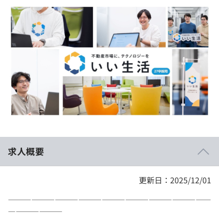
イベント・セミナー
paiza times
再チャレンジ結果一覧
リファレンス
インタビュー
note
就活成功ガイド
プラン
個人向けプラン
法人向けプラン
学校向けプラン
求人概要
契約内容・クーポン
更新日：2025/12/01
――――――――――――――――――――――――――
―――――――