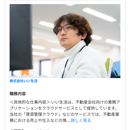
職種やチームによって定性/定量的な目標をバランスよく
設定、成長を促すような評価制度を導入しています。
♦年2回の評価
上期・下期の目標設定、振り返りによる評価を行っていま
す。（査定は年1回）
また、各部門によっては上長が隔週1on1で目標の振り返
りやキャリア相談の実施を行っています。
株式会社いい生活
◆組織全体223名
「ウェブ・ソリューション開発グループ」「ビジネス・ス
職務内容
トラテジーグループ」「セールス＆マーケティンググルー
＜具体的な仕事内容＞ いい生活は、不動産会社向けの業務ア
プ」「コーポレートグループ」で構成されています。
プリケーションをクラウドサービスとして提供しています。
当社の「賃貸管理クラウド」などのサービスでは、不動産業
務における売上や仕入などの情...
詳しく見る