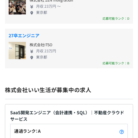
14.0日
月収 23万円 〜
前事業年度の育児休業取得者数／出産者数
東京都
男性4人/7人
社会保険完備（健康保険・厚生年金加入・雇用保険・労災
応募可能ランク：D
女性3人/3人
保険）
Docker、Terraform、AWS CloudFormation、
役員及び管理的地位にある者に占める女性の割合
関東ITソフトウェア健保組合に加入
Kubernetes、Amazon ECS、Google Kubernetes
27卒エンジニア
◎関東ITソフトウェア健康保険組合提携施設利用可能
役員0.0%
Engine、Amazon Elastic Kubernetes Service、
株式会社ITSO
管理職5.0%
Prometheus、Amazon CloudWatch
月収 23万円
東京都
応募可能ランク：B
無期雇用
株式会社いい生活が募集中の求人
試用期間あり：3か月
SaaS開発エンジニア（会計連携・SQL）｜不動産クラウド
♦OKRによる目標設定
サービス
「各人のグレード」と「本部ごとに求められる職務・能力
要件」を明確にした上で、期初に上長と相談しながら納得
通過ランク：A
感のある目標を設定。​