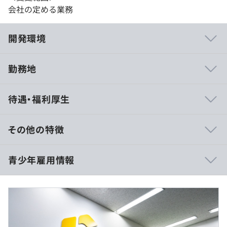
会社の定める業務
開発環境
勤務地
▼顧客視点で自社開発
待遇・福利厚生
わたしたちはクラウドサービスの企画・開発から、運用、
インフラマネジメント、マーケティング、販売、サポート
まで自社でおこなっています。
その他の特徴
そのため、エンジニアもサービスの企画段階から携われる
環境があります。
・大卒280,549円～
青少年雇用情報
市場からのフィードバックをもとにユーザーのニーズやマ
・大学院修士了、博士卒306,647円～
ーケットの変化を分析し、「なぜその仕様にするのか」
※住宅費補助手当（15,000円）及び、開発職手当として
「それによりユーザーにどんな価値を提供できるのか」、
時間外勤務手当40時間相当分（学士：65,549円～ 修
自らアイデアを出し合いサービスを創り、育てています。
士、博士：71,647円～）を含みます。40時間超過分は全
額追加支給します。
過去３年間の新卒採用者数・離職者数
▼フラットなコミュニケーション
前年度 採用者数10人 離職者数1人