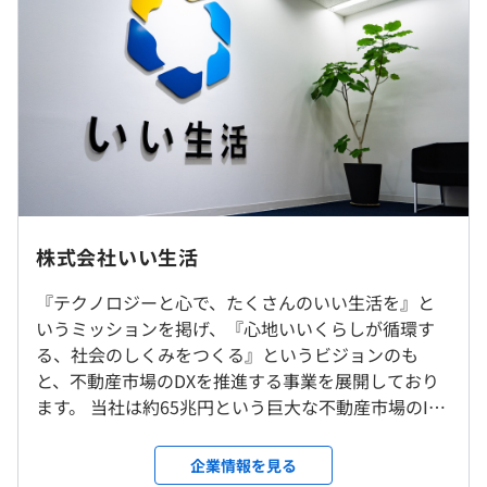
エンジニアチームは総勢80名程度で、インフラ～サーバ
2年度前 採用者数16人 離職者数3人
ーサイド～フロントエンド～UXデザイン部門まですべて
3年度前 採用者数26人 離職者数10人
の部署が本社に集結、仕切りのないワンフロアで働いてい
過去３年間の新卒採用者数の男女別人数
ます。
（※
想定年収
は年収提示額を保証するものではありません）
前年度 男性7人 女性3人
CTOを含め組織の枠組みを超え、垣根なく意見交換するこ
2年度前 男性12人 女性4人
とを大切に、ユニークな発想を尊重し、よりよいサービス
3年度前 男性16人 女性10人
創りに力を注いでおります。
平均勤続年数
就業場所の変更範囲
平日9：00～18：00
7.2年
＜雇入時＞
休憩時間：60分
東京本社
平均残業時間：平均17.7時間/月
株式会社いい生活
＜変更範囲＞
■いい生活Square
会社の定める場所
『テクノロジーと心で、たくさんのいい生活を』と
■いい生活 賃貸管理クラウド
研修の有無及び内容
いうミッションを掲げ、『心地いいくらしが循環す
■いい生活Home/Owner/Pay
新入社員研修
・完全週休2日制（土・日）
受動喫煙防止措置に関する事項
る、社会のしくみをつくる』というビジョンのも
■いい生活 売買クラウド
ITSM研修
・祝日
屋内原則禁煙（喫煙専用室設置、喫煙可能区域での業務な
と、不動産市場のDXを推進する事業を展開しており
■いい生活ウェブサイト
セキュリティ研修
・夏季休暇（3日）
し）
ます。 当社は約65兆円という巨大な不動産市場のIT
■いい生活 賃貸クラウド
パワーハラスメント防止研修
・年末年始休暇
化を推進する「不動産×テクノロジー」にフォーカ
セクシャル・ハラスメント防止研修
・特別（慶弔）休暇
スしたVertical SaaSを提供している上場企業です。
企業情報を見る
インサイダー取引防止研修
・年次有給休暇
2000年にゴールドマンサックス出身のメンバー4人で