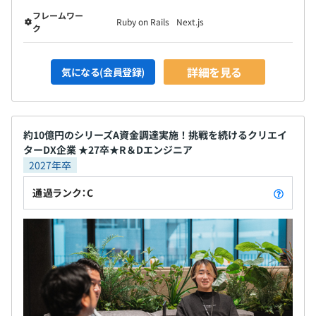
フレームワー
Ruby on Rails
Next.js
ク
詳細を見る
気になる(会員登録)
約10億円のシリーズA資金調達実施！挑戦を続けるクリエイ
ターDX企業 ★27卒★R＆Dエンジニア
2027年卒
通過ランク：C