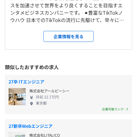
24GB ユニファイドメモリ
スを加速させて世界をより良くすることを目指すエ
会社の定める場所（テレワークをおこなう場所を含む）
自己啓発支援の有無及びその内容
512GB SSDストレージ を主に個人デバイス用に支給し
ンタメビジネスカンパニーです。 ⚫︎豊富なTikTokノ
メンター制度の有無
・完全週休2日制
ております。
ウハウ 日本でのTikTokの流行に先駆けて、早々に
・夏季休暇（7月〜9月の期間内に3日間取得可能）
受動喫煙防止措置に関する事項
なし
TikTokマーケティングを開始。 見地に基づいた提案
・年末年始休暇(12／29～1／3)
従業員に対する受動喫煙対策：屋内禁煙（ビル内に喫煙室
キャリアコンサルティング制度の有無及びその内容
と、高い交渉力を強みとした代理店機能を有すると
企業情報を見る
・慶弔休暇
あり）
なし
ともに、100%子会社としてTikTok MCNも運営。 現
・産前産後休暇
役TikTokクリエイターによる最新のユーザー動向を
・育児休暇
広告案件にも活かすことができます。 ⚫︎国内最大規
・ファミリーホリデー（自身の誕生日＋1親等2名分の誕
模のTikTokクリエイターキャスティングネットワー
類似したおすすめの求人
生日に休暇取得可能）
前年度の月平均所定外労働時間の実績
ク 自社プロダクションには、700名を超える人気動
・F休（生理休暇）
Amazon ECS、Datadog
画クリエイターが所属。 さまざまなジャンルのクリ
20.0時間
・有給休暇
27卒 ITエンジニア
エイターが所属していることでTORIHADA社広告案
前年度の有給休暇の平均取得日数
など
株式会社アールピーシー
件においては、受注から配信までを社内にて一貫し
8.5日
月収 22.7万円
て行うことができます。 ・総所属クリエイター数：
前事業年度の育児休業取得者数／出産者数
東京都
BigQuery
700名 ・所属クリエイターフォロワー総数：25,000
応募可能ランク：F
男性1人/1人
万人 ・所属クリエイター総動画再生数：410億回再
女性1人/1人
・交通費支給
生 ⚫︎TORIHADAが目指す世界 鳥肌が立つような感動
役員及び管理的地位にある者に占める女性の割合
・家賃補助制度（オフィスより3キロ圏内3万円／月）
27新卒Webエンジニア
体験は、誰もが必ずしたことのある体験です。 心か
役員0.0%
株式会社LITALICO