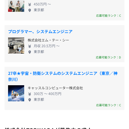
らの感動や共感をして、勇気をもらうことができた
管理職21.0%
450万円 〜
ら、人々はもっと幸せになり世の中はもっと豊かに
東京都
なると、私たちTORIHADAは真剣に考えています。
応募可能ランク：C
決算賞与：年2回
ロマン（＝理想）とそろばん（＝経営）を両立しな
※業績によって支給有無や金額が変動
【職場環境】
がら、思想を持つ完璧な実行部隊として、理想を追
プログラマー、システムエンジニア
平均残業時間20時間未満となっており、プライベートの時
求し叶えていく。 そんな想いに共感し、謙虚に同じ
間は個人的な技術の勉強に充てている社員が多数です。
株式会社エム・テー・シー
志をもってひたむきに頑張れる方。 TORIHADAと一
月収 20.5万円 〜
緒に未来を描いていきませんか。
東京都
昇給：年2回査定
【開発環境】
応募可能ランク：D
◼︎言語
・Webフロントエンド：Typescript
27卒★宇宙・防衛システムのシステムエンジニア（東京／神
・Webバックエンド：Kotlin
奈川）
社会保険完備（健康保険・厚生年金保険、雇用保険・労災
・バッチ処理：Kotlin
保険）
キャッスルコンピューター株式会社
300万 〜 400万円
◼︎フレームワーク
東京都
・Webフロントエンド: Next.js、Tailwind CSS、nx
応募可能ランク：C
・Webバックエンド: Ktor、 Rails、Quarkus
有期雇用
◼︎データベース ：MySQL、MongoDB、Redis（データキ