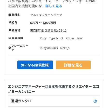
バルで成長著しいショートムービープラットフォームのAPI
◼︎全社：33名
を国内で接続可能にな...
詳しく見る
◼︎FANME
職種名
フルスタックエンジニア
・PdM：4名
給与
600万 〜 1,000万円
・UI/UX：3名
勤務地
東京都渋谷区道玄坂2-25-12
・Eng：10名
開発環境
Ruby
TypeScript
Kotlin
Java
◼︎POSTACOPA
フレームワー
Ruby on Rails
Next.js
・PdM：1名
ク
・UI/UX：1名
・Eng：4名
詳細を見る
気になる(会員登録)
・Enabling Team：3名
・Complicated Subsystem Team：4名
・Platform Team：3名
エンジニアマネージャー◎日本を代表するクリエイター エコ
ノミーカンパニー
通過ランク：F