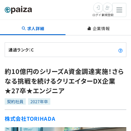
ログイン
新規登録
求人詳細
企業情報
転職・キャリア
未経験転職
求人検索
通過ランク：C
新卒就活
求人検索
インタビュー
約10億円のシリーズA資金調達実施！さら
学習
求人検索
インタビュー
転職成功ガイド
なる挑戦を続けるクリエイターDX企業
本選考
スキルチェック
講座一覧
★27卒★エンジニア
転職成功ガイド
転職エージェント
ゲーム・マンガ
インターン
プログラミング言語
契約社員
問題集
2027年卒
メディア
SQL
4択課題
株式会社TORIHADA
新卒エージェント
paizaとは？
Tech Team Journal
評価結果一覧
ナレッジ