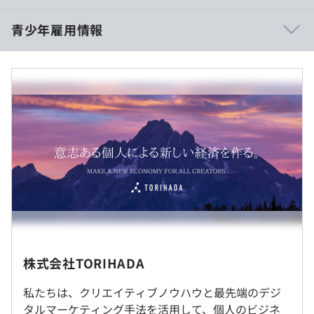
月給：350,000円 （見込み残業代を含む）
青少年雇用情報
当事者意識が強く、自分が会社を成長させ、社会を良くし
※見込み残業代（40時間分）：80,300円（超過分につい
たい。自分の関わる人の幸せにまで貢献したい。という価
ては別途支給）
値観の人にとっては、間違いなく働きやすい環境です。
決算賞与：年2回 ※業績によって支給有無や金額が変動
平均年齢28歳と若い会社であり、年功序列ではなく成果
過去３年間の新卒採用者数・離職者数
を評価する社風です。
前年度 採用者数7人 離職者数1人
そのため、新卒2年目で事業責任者に抜擢される人も多数
2年度前 採用者数7人 離職者数3人
排出しています。
3年度前 採用者数5人 離職者数2人
（※
想定年収
は年収提示額を保証するものではありません）
過去３年間の新卒採用者数の男女別人数
他にもメンバーがやりがいだけでなく、物心両面の幸福を
前年度 男性4人 女性3人
追求できるよう業界最高水準の給与や、家族の誕生月には
2年度前 男性3人 女性4人
休暇が取れる制度や産休、育休制度までしっかり整え、事
※リモート勤務可
3年度前 男性2人 女性3人
10:00〜19:00
業成果に集中できる環境をつくっています。
休憩時間：60分 ※昼食時間は業務の都合により各々の自
就業場所の変更範囲
株式会社TORIHADA
主性に任せています。
＜雇入時＞
平均残業時間：20時間／月
研修の有無及び内容
私たちは、クリエイティブノウハウと最先端のデジ
東京本社、および自宅
MacBook Pro
タルマーケティング手法を活用して、個人のビジネ
＜変更範囲＞
マナー研修、部署理解研修、ビジネス基礎研修など