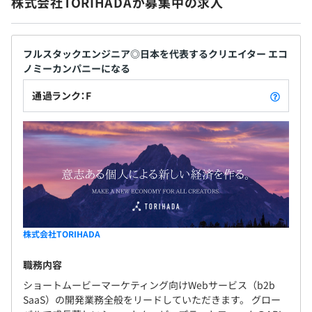
株式会社TORIHADAが募集中の求人
ャッシュ用）、BigQuery（データ分析用）
契約更新の有無・契約期間の定め
あり(6カ月)
◼︎その他環境
・インフラ：AWS - ECS、 S3、 Route53、
フルスタックエンジニア◎日本を代表するクリエイター エコ
契約更新の判断基準
ParameterStore、GCP - Compute、Cloud Run、
ノミーカンパニーになる
契約期間満了時の業務量 ／ 勤務成績、勤務態度 ／
Storage
能力・会社の経営状況 ／ 従事している業務の進捗状況
通過ランク：F
・CI／CD：Github Actions
半年後に正社員化予定（過去新卒の契約社員→正社員化率
・監視：Sentry, Datadog
は100％）
◼︎その他ツール：IntelliJ IDEA Ultimate、Github Copilot
契約更新の上限
なし
◼︎ソースコード管理：Github
◼︎プロジェクト管理：JIRA
株式会社TORIHADA
6カ月（試用期間中は契約社員となり、待遇の変更はあり
◼︎情報共有ツール：Slack, Notion, Gather
職務内容
ません）
ショートムービーマーケティング向けWebサービス（b2b
SaaS）の開発業務全般をリードしていただきます。 グロー