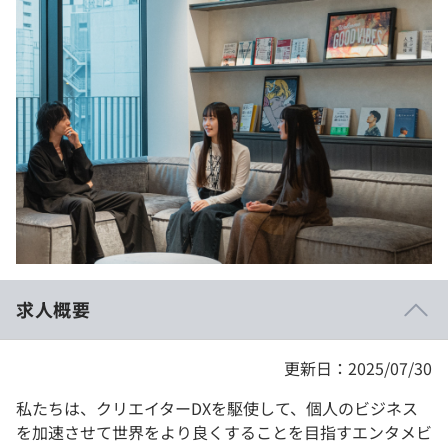
イベント・セミナー
paiza times
再チャレンジ結果一覧
リファレンス
インタビュー
note
就活成功ガイド
プラン
個人向けプラン
法人向けプラン
学校向けプラン
求人概要
契約内容・クーポン
更新日：2025/07/30
私たちは、クリエイターDXを駆使して、個人のビジネス
を加速させて世界をより良くすることを目指すエンタメビ