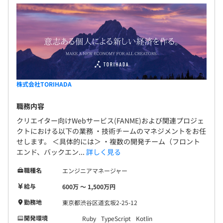
株式会社TORIHADA
執行役員CTOの中住は、新卒からスタートアップを経て、
職務内容
株式会社サイバーエージェントでメディア事業、アドテク
事業の開発責任者を歴任。
クリエイター向けWebサービス(FANME)および関連プロジェ
その後アドテク領域のスタートアップにて組織と事業の立
クトにおける以下の業務 ・技術チームのマネジメントをお任
せします。 ＜具体的には＞ ・複数の開発チーム（フロント
ち上げを推進し、楽天グループ株式会社への事業売却。同
エンド、バックエン...
詳しく見る
社にてメディア事業のマネージャー職を経験。
職種名
エンジニアマネージャー
給与
600万 〜 1,500万円
勤務地
東京都渋谷区道玄坂2-25-12
開発環境
Ruby
TypeScript
Kotlin