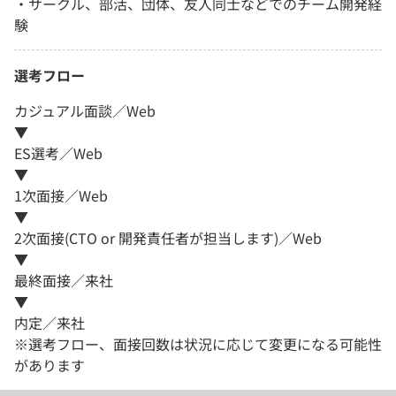
・サークル、部活、団体、友人同士などでのチーム開発経
験
選考フロー
カジュアル面談／Web
▼
ES選考／Web
▼
1次面接／Web
▼
2次面接(CTO or 開発責任者が担当します)／Web
▼
最終面接／来社
▼
内定／来社
※選考フロー、面接回数は状況に応じて変更になる可能性
があります