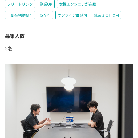
フリードリンク
副業OK
女性エンジニアが在籍
一部在宅勤務可
既卒可
オンライン面談可
残業３０H以内
募集人数
5名