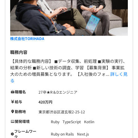
株式会社TORIHADA
職務内容
【具体的な職務内容】 ◼︎データ収集、前処理 ◼︎実験の実行、
結果の分析 ◼︎新しい技術の調査、学習 【募集背景】 事業拡
大のための増員募集となります。 【入社後のフォ...
詳しく見
る
職種名
27卒★R＆Dエンジニア
給与
420万円
勤務地
東京都渋谷区道玄坂2-25-12
開発環境
Ruby
TypeScript
Kotlin
フレームワー
Ruby on Rails
Next.js
ク