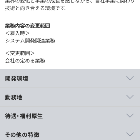
業界の変化と事業の成長を感じながら、自社事業に関わり
技術と向き合える環境です。
業務内容の変更範囲
＜雇入時＞
システム開発関連業務
＜変更範囲＞
会社の定める業務
開発環境
勤務地
TORIHADAは、メガベンチャーの事業部長、数十万のフォ
待遇・福利厚生
ロワーを抱えるクリエイター、コンサル、商社、DJ、メ
イドカフェ店長、栄養士、公務員、ウェディングプランナ
ー、アパレル店員、医療事務など様々なバックグラウンド
その他の特徴
を持った人たちが集まるチームです。