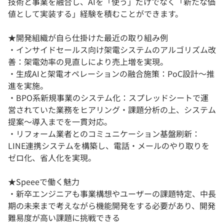
技術と事業を融合し、AIを「使う」だけでなく「新たな価
値として実装する」経験を積むことができます。
★開発組織が自ら仕掛けた最近の取り組み例
・インサイドセールス向け架電システムのアルゴリズム改
善：架電効率の見直しにより売上増を実現。
・生成AIと架電オペレーションの融合施策：PoC設計〜推
進を実施。
・BPO系新規事業のシステム化：スプレッドシートで運
営されていた業務をヒアリング・課題分析の上、システム
提案〜導入までを一貫対応。
・リフォーム業者とのコミュニケーション基盤刷新：
LINE連携システムを構築し、電話・メールのやり取りを
ゼロ化、省人化を実現。
★Speeeで働く魅力
・新卒エンジニアも事業構想やユーザーの課題特定、中長
期の未来まで考えながら機能開発をする必要があり、開発
難易度が高い課題に挑戦できる