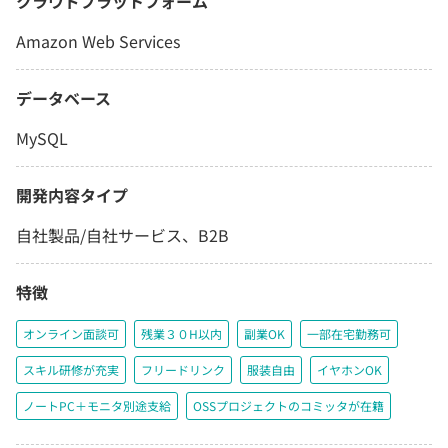
クラウドプラットフォーム
Amazon Web Services
データベース
MySQL
開発内容タイプ
自社製品/自社サービス、B2B
特徴
オンライン面談可
残業３０H以内
副業OK
一部在宅勤務可
スキル研修が充実
フリードリンク
服装自由
イヤホンOK
ノートPC＋モニタ別途支給
OSSプロジェクトのコミッタが在籍