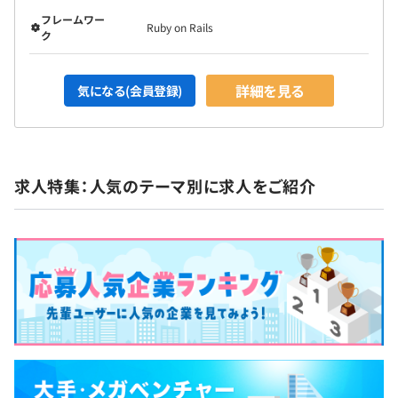
フレームワー
Ruby on Rails
◆プロジェクト例
ク
・新規事業プロジェクト：マネジャー、エンジニア、デザ
イナー、セールス
詳細を見る
気になる(会員登録)
・グロースプロジェクト：エンジニア、マーケター、ディ
レクター
・機能開発プロジェクト：エンジニア、デザイナー、ディ
レクター
求人特集：人気のテーマ別に求人をご紹介
【開発環境】
・言語：Ruby、JS、TS
・Webフレームワーク：Rails、React
・DB、MySQL、Redis
・インフラ：Docker、Terraform、Kubernetes、AWS
・ソースコード管理：Git
・プロジェクト管理：Github、ZenHub
・情報共有ツール：Slack