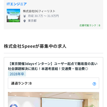
ITエンジニア
株式会社DGフィーリスト
年2回
月収 30.7万 〜 31.9万円
東京都
BigQuery、Amazon Athena
応募可能ランク：B
社会保険完備（健康保険・厚生年金加入・雇用保険・労災
保険）、東京広告業健康保険組合
株式会社Speeeが募集中の求人
【東京開催3daysインターン】ユーザー起点で難易度の高い
無期雇用
◆アジャイル開発イベント
社会課題解決に挑む！本選考直結！交通費・宿泊費◎
2028年卒
1〜2週間のスプリント単位で反復開発を実践。チームに
よってイベント自体をアジャイルに変更しています。
通過ランク：B
・Day1／プランニング：今スプリントで開発するもの
3カ月（待遇の変更はありません）
と、実践することを、ビジネス側と開発側ですり合わせる
・Day2〜4／朝会：昨日やったこと・今日やること、スプ
リント達成に向けて障害になりそうな課題共有など、スプ