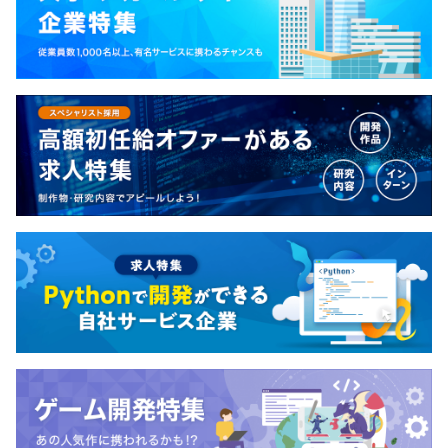
・ユーザーに価値を届けられているのかという点も評価軸
にしています。
・結果だけではなく、実行計画を遂行できたのかという点
も評価対象にしています。
・上長と目標設定と振り返りをもとに評価をおこなってい
ます。
役員9名中、3名はエンジニアです。
社外からはRuby開発者まつもとひろゆき氏、リーダブル
コード解説者の須藤氏など、強力なメンバーを集め技術力
の向上に取り組んでいます。