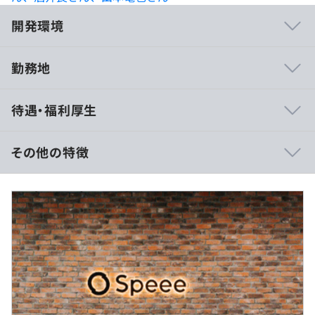
開発環境
勤務地
◆テクノロジーへの投資
待遇・福利厚生
・Ruby開発者 まつもとゆきひろ氏など 外部からも強力な
メンバーを集め技術力の向上に取り組んでいます
・RubyKaigiの上位スポンサーや勉強会の実施等、社内外
その他の特徴
問わずエンジニアコミュニティーへの貢献を積極的に行っ
ています
■年収モデル
・技術ブログ の更新やカンファレンスでの登壇など、積
初年度理論年収520万円
極的にアウトプットする文化があります
【月給355,000×12（手当含む）＋賞与2.5ヶ月分（手当
抜く）＋初年度一時金160,000】
■月給
355,000【基本給＋固定残業84,000＋住宅手当30,000（条
・不動産売却・査定サービス「イエウール」
件あり）
・リフォームプラットフォーム「ヌリカエ」