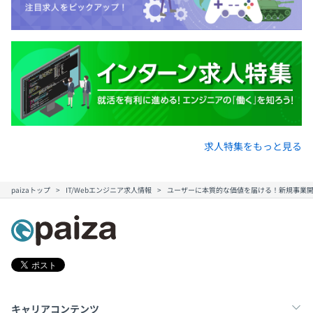
よりよく、より早い課題解決をするために、プロダクトご
とにチームをつくります。
横型組織で、職種の異なるメンバー（事業責任者、PdM、
エンジニア、デザイナー、営業、マーケター）と仕事をし
ていきます。
平均3〜5名のチームを組んで開発をおこないます。
求人特集をもっと見る
paizaトップ
IT/Webエンジニア求人情報
ユーザーに本質的な価値を届ける！新規事業開
キャリアコンテンツ