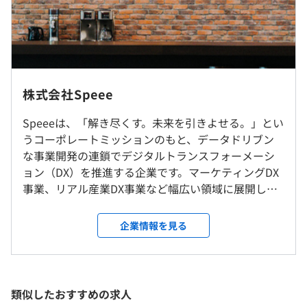
・介護プラットフォーム「ケアスル 介護」
・ネイティブアド配信プラットフォーム「UZOU」 等
新規事業の立ち上げなどのチャレンジも常に行っていま
す。
（※
想定年収
は年収提示額を保証するものではありません）
転勤はありません。
株式会社Speee
就業場所の変更範囲
◆情報シェア・アウトプット文化
Speeeは、「解き尽くす。未来を引きよせる。」とい
＜雇入時＞
9:30-18:30
ブログ執筆を活性化させるためのブログ合宿や、カンファ
うコーポレートミッションのもと、データドリブン
東京本社
休憩時間：60分（※昼食時間は業務の都合により各々の
レンスでの登壇など、積極的にアウトプットする文化があ
な事業開発の連鎖でデジタルトランスフォーメーシ
＜変更範囲＞
自主性に任せています）
ります。
ョン（DX）を推進する企業です。マーケティングDX
変更なし
平均残業時間：20時間未満／月（残業は月の限度あり
技術の共有はチーム内でだけでなく、毎週金曜日に気軽に
事業、リアル産業DX事業など幅広い領域に展開して
※45時間未満）
エンジニアたちが集まる「エンジニアTGIF」や「LT大
います。 マーケティングインテリジェンス事業では
受動喫煙防止措置に関する事項
会」などチーム横断で活発に実施しています。
マーケティング総合支援ツールの『Markeship』やネ
企業情報を見る
従業員に対する受動喫煙対策：敷地内禁煙（喫煙場所あ
読んだ本をKibelaにまとめて共有する「読書報告会」や、
イティブアドプラットフォームの『UZOU』を立ち上
り）
別々のチームに所属するエンジニアたちが集まり共有する
げ、デジタルトランスフォーメーション事業では不
・完全週休2日制（土日）
「技術共有会」など、業務時間を技術研鑽に活用していま
動産売却・査定サービスの『イエウール』、リフォ
・祝日
す。
ームのプラットフォーム『ヌリカエ』を立ち上げて
類似したおすすめの求人
・年末年始休暇
また、OSS開発アドバイザーを招き、業務時間内でのOSS
きました。また、既存事業の延長線上にない非連続