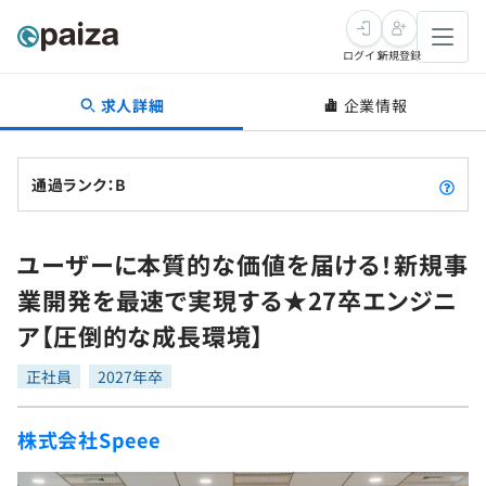
ログイン
新規登録
求人詳細
企業情報
転職・キャリア
未経験転職
求人検索
通過ランク：B
新卒就活
求人検索
インタビュー
ユーザーに本質的な価値を届ける！新規事
学習
求人検索
インタビュー
転職成功ガイド
業開発を最速で実現する★27卒エンジニ
本選考
スキルチェック
講座一覧
ア【圧倒的な成長環境】
転職成功ガイド
転職エージェント
ゲーム・マンガ
インターン
プログラミング言語
正社員
問題集
2027年卒
メディア
SQL
4択課題
株式会社Speee
新卒エージェント
paizaとは？
Tech Team Journal
評価結果一覧
ナレッジ