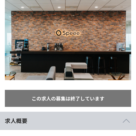
イベント・セミナー
paiza times
再チャレンジ結果一覧
リファレンス
インタビュー
note
就活成功ガイド
プラン
個人向けプラン
法人向けプラン
学校向けプラン
契約内容・クーポン
この求人の募集は終了しています
求人概要