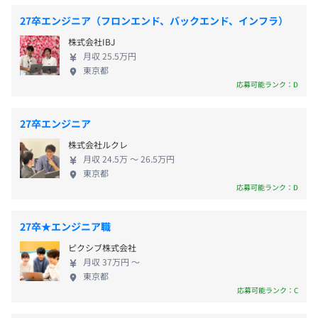
・有給休暇
・東京メトロ南北線「六本木一丁目駅」より直通
活動を積極的に推奨しています。
的な新規事業の立ち上げなどのチャレンジも水面下
・慶弔休暇
27卒エンジニア（フロンエンド、バックエンド、インフラ）
・東京メトロ日比谷線、都営大江戸線「六本木駅」より徒
で行っています。
・GW休暇
歩6分
株式会社IBJ
・夏期休暇
月収 25.5万円
・ファミラブ（Family Love）休暇
東京都
Macbook Proを支給 ※iOS開発の場合はiMacも支給可能
応募可能ランク：D
・パパ立ち会い休暇 等
キーボード・マウス、ディスプレイはお好みのインプット
デバイスを会社で購入して支給いたします。
27卒エンジニア
株式会社ルクレ
・残業代（固定残業を超えて発生するもの）
月収 24.5万 〜 26.5万円
・住宅手当
東京都
アジャイル
応募可能ランク：D
・通勤交通費
・役職手当
・マタニティー手当・・・他
27卒★エンジニア職
ピクシブ株式会社
月収 37万円 〜
東京都
応募可能ランク：C
賞与年 2 回支給（夏・冬）
Docker、Terraform、Kubernetes