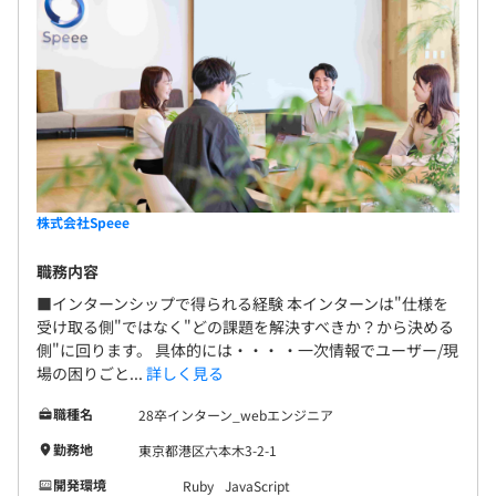
リントでのコミットを完走できるようにチームで進捗確認
する
・Day5／ウィンセッション：1週間の終わりにみんなでメ
ンバーの成果を讃えること、お互いがやってることを知る
ことを目的としている。スプリントごとの振り返りを大事
にし、よかったこと、改善したい課題などチーム全員で意
見を出す。ビジネス、開発と一緒になりお互いの成果を讃
え合うことで、向かうビジョンをそろえる。
株式会社Speee
◆チーム体制
職務内容
事業部の中に複数のプロダクトが存在し、リアル産業にお
ける課題の提供価値最大化を目指し、大小さまざまな挑戦
■インターンシップで得られる経験 本インターンは"仕様を
に取り組んでいます。
受け取る側"ではなく"どの課題を解決すべきか？から決める
側"に回ります。 具体的には・・・ ・一次情報でユーザー/現
新規事業としてのプロダクト開発や既存の機能開発など、
場の困りごと...
詳しく見る
少人数の開発プロジェクトを組んでいます。
職種で分業するのではなく、「目的を達成するためのチー
職種名
28卒インターン_webエンジニア
ム」を組成しているため、プロジェクトによって、営業や
勤務地
東京都港区六本木3-2-1
マーケター、カスタマーサービスなどさまざま職種と協業
しながら開発をおこなっています。
開発環境
Ruby
JavaScript