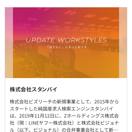
- ソフトウェア・SaaS・クラウドのライセンス費用等
《フレックスタイム制》
9:00〜18:00（実働：8時間）
コアタイム 12:00〜15:00
平均勤続年数
標準勤務時間帯 10:00〜19:00
2.5年
休憩時間：60分
スクラム
平均残業時間：17.2時間/月
研修の有無及び内容
入社時研修 対象者：新入社員・中途社員（内容は別）
実施日のみ
自己啓発支援の有無及びその内容
開発力向上支援制度（半期6万円/人）
メンター制度の有無
BigQuery、Elasticsearch
株式会社スタンバイ
インターンのためなし
なし
受動喫煙防止措置に関する事項
株式会社ビズリーチの新規事業として、2015年から
キャリアコンサルティング制度の有無及びその内容
従業員に対する受動喫煙対策：原則禁煙（オフィスにより
スタートした純国産求人検索エンジンスタンバイ
なし
ビル内に喫煙所あり）
は、2019年11月12日に、Zホールディングス株式会
社内検定等の制度の有無及びその内容
社（現：LINEヤフー株式会社）と株式会社ビジョナ
インターンのためなし
なし
ル（以下、ビジョナル）の合弁事業会社として新た