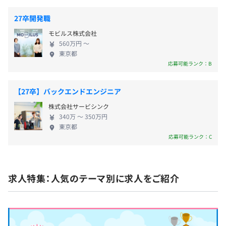
Hubot
その他使用言語：Python, Bash, Go
27卒開発職
モビルス株式会社
560万円 〜
東京都
エンジニア30～35名で構成されています。
応募可能ランク：B
【27卒】バックエンドエンジニア
株式会社サービシンク
340万 〜 350万円
東京都
応募可能ランク：C
求人特集：人気のテーマ別に求人をご紹介