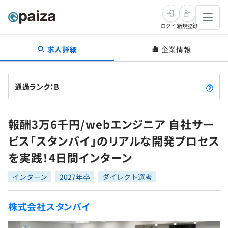
ログイン
新規登録
求人詳細
企業情報
転職・キャリア
未経験転職
求人検索
通過ランク：B
新卒就活
求人検索
インタビュー
報酬3万6千円/webエンジニア 自社サー
学習
求人検索
インタビュー
転職成功ガイド
ビス「スタンバイ」のリアルな開発プロセス
本選考
スキルチェック
講座一覧
を実践！4日間インターン
転職成功ガイド
転職エージェント
ゲーム・マンガ
インターン
プログラミング言語
インターン
問題集
2027年卒
ダイレクト選考
メディア
SQL
4択課題
株式会社スタンバイ
新卒エージェント
paizaとは？
Tech Team Journal
評価結果一覧
ナレッジ