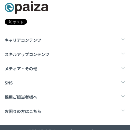
キャリアコンテンツ
転職・キャリア
未経験転職
新卒就活
スキルアップコンテンツ
学習
スキルチェック
マンガ・ゲーム
メディア・その他
Tech Team Journal
paiza times
note
SNS
X
Facebook
採用ご担当者様へ
採用・教育をお考えの企業様へ
中途求人掲載はこちら
お困りの方はこちら
paizaとは？
お問い合わせ・FAQ