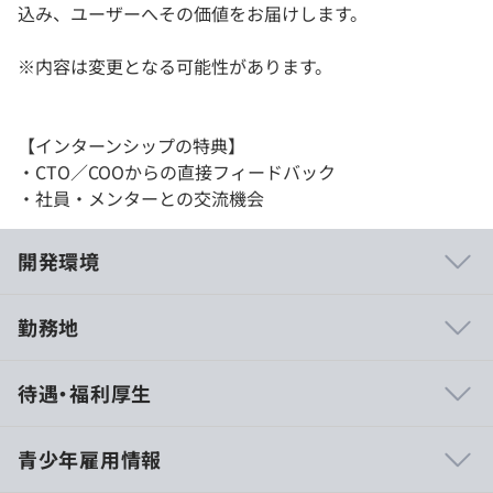
込み、ユーザーへその価値をお届けします。
※内容は変更となる可能性があります。
【インターンシップの特典】
・CTO／COOからの直接フィードバック
・社員・メンターとの交流機会
開発環境
勤務地
・プロダクト開発力向上支援制度（技術力向上に対する半
待遇・福利厚生
期6万円の費用補助）
- 資格取得
- セミナー・トレーニング受講、勉強会参加費用（交通
青少年雇用情報
費含む）