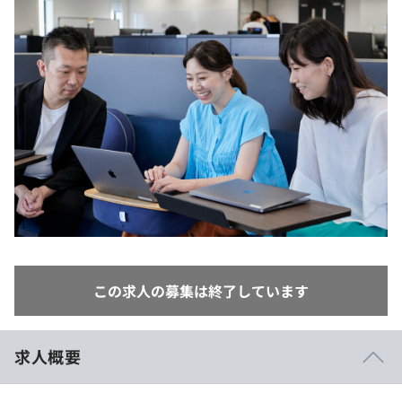
イベント・セミナー
paiza times
再チャレンジ結果一覧
リファレンス
インタビュー
note
就活成功ガイド
プラン
個人向けプラン
法人向けプラン
学校向けプラン
契約内容・クーポン
この求人の募集は終了しています
求人概要