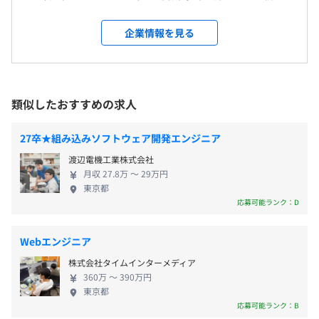
なスタートを切りました。 インターネット業界のパ
イオニアとして検索サービスを提供し続けてきたヤ
開発方法：スクラム
企業情報を見る
フーの検索技術と、求職者のための転職サービスを
インターンのためなし
計画は1週間ごとのスプリントで見直し、改善していきま
前年度の月平均所定外労働時間の実績
作ってきたビズリーチのノウハウによって業界１位
す。
17.2時間
の求人検索エンジンを目指します。
前年度の有給休暇の平均取得日数
◆エンジニアの開発環境（言語・フレームワークなど）
類似したおすすめの求人
12.2日
サーバサイド：Scala, Play Framework, Akka, Akka
雇用形態により異なります
前事業年度の育児休業取得者数／出産者数
Streams
27卒★組み込みソフトウェア開発エンジニア
フロントエンド：JavaScript, TypeScript
男性1人/2人
渡辺電機工業株式会社
クラウドサービス：AWS, GCP
女性3人/3人
月収 27.8万 〜 29万円
AWS：ECS, SQS, SNS, Lambda, S3, Cloud Front, Batch,
雇用関係なし
役員及び管理的地位にある者に占める女性の割合
東京都
Secrets Manager, Polly, RDS, Elasticsearch
応募可能ランク：D
役員25.0%
仮想化基盤：Docker
管理職13.6%
ミドルウェア：Nginx, MySQL
Webエンジニア
プロビジョニング：Terraform, Packer
株式会社タイムインターメディア
監視：Mackerel、Kibana、New Relic, Sentry, Datadog
360万 〜 390万円
分析基盤：fluentd, BigQuery, Google Data Studio
東京都
開発ツール：GitHub, JIRA, Confluence, Jenkins, Slack,
応募可能ランク：B