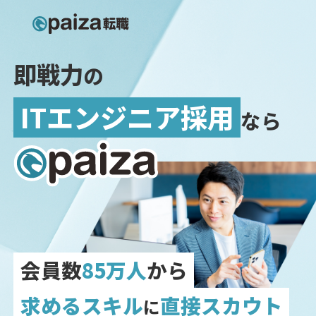
即
戦
力
の
ITエンジニア採用
なら
会員数
85万人
から
求めるスキル
直接スカウト
に