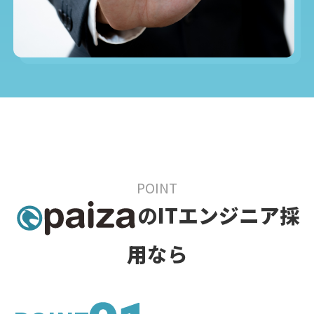
POINT
の
ITエンジニア採
用
なら