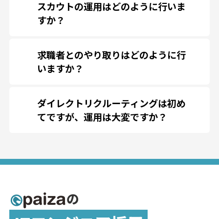
スカウトの運用はどのように行いま
にさまざまな開発経験者が登録してい
合わせ
ください
すか？
ます。また、エンジニア職種だけでな
①：ご指定の条件に該当する求職者の
く、近年需要が高まっているエンジニ
求職者とのやり取りはどのように行
リストをpaizaのサポートチームが
ア素養を持ったマネジメント職など、
いますか？
選定します。
幅広いIT人材が登録しています。
②：①のリストをご確認いただき、ス
求職者との直接のやり取りは発生しま
カウト送信の可否をご判断いただ
ダイレクトリクルーティングは初め
せん（面接は除きます）。 paizaの管
きます。
てですが、運用は大変ですか？
理画面より日程調整や面接のフィード
③：対象者へスカウトを送信します。
④：求職者はスカウトに対し、「話を
paizaのサポートチームが、応募者獲得
バックをしていただくと、サポートチ
聞いてみたい」か求人に「気にな
から選考活動まで一気通貫でフォロー
ームが貴社に代わって代行します。内
る」をします。「気になる」をし
し、有効な母集団の最大化と選考プロ
定後は直接連絡が可能です。
た求職者が一覧化されますので、
セスの向上を支援しますのでご安心く
その中から個別にお会いしたい求
の
ださい。
職者へは、さらにプラチナスカウ