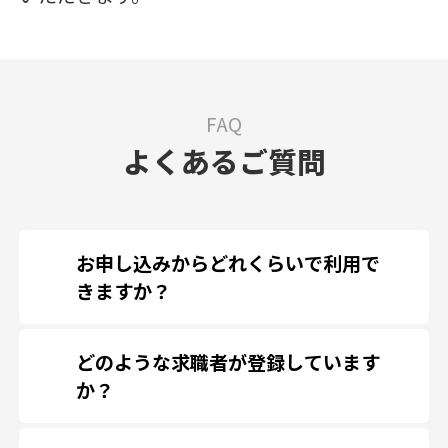
FAQ
よくあるご質問
お申し込みからどれくらいで利用で
きますか？
最短５営業日で求人のご掲載を開始い
どのような求職者が登録しています
ただけます。緊急の場合でも、貴社の
か？
ご状況に合わせたご提案をさせたいた
Web開発（フロント・サーバ）を中心
だきますので、まずはお気軽に
お問い