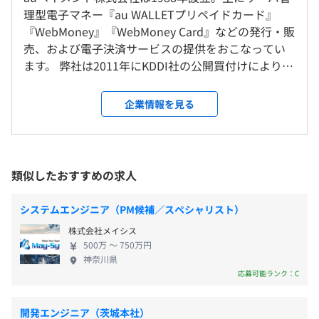
理型電子マネー『au WALLETプリペイドカード』
《年間休日120日》
『WebMoney』『WebMoney Card』などの発行・販
CPU：corei5or7、メモリ：8～16G、HDD：500G程度の
JR山手線「品川駅」港南口より徒歩1分
■完全週休二日制（土・日）
売、および電子決済サービスの提供をおこなってい
Windowsノート・ディスクトップ、作業効率化のためデ
京急本線「品川駅」高輪口より徒歩5分
■祝日
ます。 弊社は2011年にKDDI社の公開買付けにより
ュアルディスプレイ環境を提供します。
■GW
KDDI社の完全子会社となり、現在へと至っていま
※現在、シンクライアント環境をご用意しております。
■夏季休暇
す。サーバ管理型電子マネー事業で業界トップクラス
企業情報を見る
■年末年始休暇
のポジションを築く一方、物販サイトの運営、広告
■産前・産後休暇
ソリューション、各種販売促進支援へとサービスを
■育児休暇
拡大しています。 政府が掲げる目標にあわせて、さ
オブジェクト指向、ウォーターフォール、アジャイル、ス
■介護休暇
らに急速な進化が求められるキャッシュレス業界の
クラム、ペアプロ、コーディング規約あり
類似したおすすめの求人
■年次有給休暇
中で、少数精鋭企業で圧倒的な経験量と成長環境が
■慶弔休暇
あります。あなたのチャレンジをお待ちしています！
システムエンジニア（PM候補／スペシャリスト）
■リフレッシュ休暇
株式会社メイシス
500万 〜 750万円
神奈川県
応募可能ランク：C
■通勤手当
■深夜手当
開発エンジニア（茨城本社）