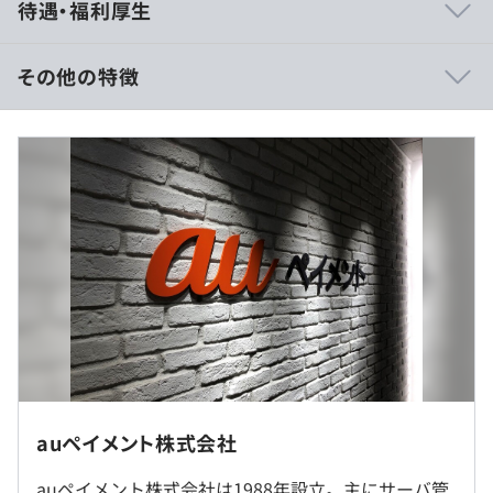
待遇・福利厚生
ンバーとタスクや情報の共有を行い、課題等はチームで議
論/解決するスタンスとしており、気軽に相談できる雰囲
気です。
その他の特徴
・オンプレミス環境では、更改やシステム運用保守をベー
スに、開発案件に応じたサーバ構築まで行っております。
残業代は別途支給いたします。
・クラウド環境では、NISTのセキュリティフレームワー
クやWell-Architectedフレームワークをベースとしたガイ
ドラインに沿って、セキュリティ、運用、管理を学びなが
ら積極的な活用を推進しております。
（※
想定年収
は年収提示額を保証するものではありません）
・階層別教育
9：00～18：00
・KDDIグループ社員向け研修
※フレックス制（標準労働時間：1日8時間、コアタイム
・部門別教育
10：00～15：00）
・自己研鑽サポート制度
※月あたりの残業時間：平均20～30時間
・メンター制度
auペイメント株式会社
auペイメント株式会社は1988年設立。主にサーバ管