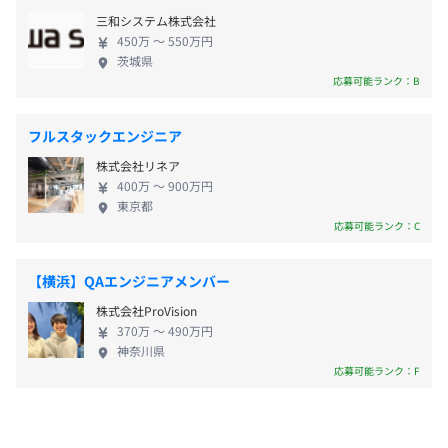
■休日手当
三和システム株式会社
■時間外手当
450万 〜 550万円
茨城県
応募可能ランク：B
次のメンバー構成で、部門を横断してプロジェクトを進め
業績賞与 年1回（4月または5月に業績に応じて支給）
ています。
フルスタックエンジニア
・システム構築を専門とする部門：インフラエンジニア
株式会社リネア
400万 〜 900万円
【開発環境】
東京都
年1回（4月）
・サーバ：Amazon Web Service, UNIX
応募可能ランク：C
・OS：Linux,solaris, Windows Server
・フレームワーク：自社開発FW, jQuery, React Native
【横浜】QAエンジニアメンバー
・言語：Java, JavaScript, HTML+CSS, SQL, C
株式会社ProVision
社会保険完備（健康保険、厚生年金、雇用保険、労災保
・Web Server：Apache,Tomcat
370万 〜 490万円
険）
・DB：Oracle, PostgreSQL
神奈川県
・バージョン管理：SVN,Git
応募可能ランク：F
3カ月