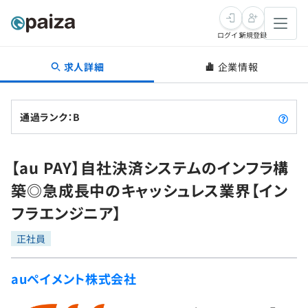
ログイン
新規登録
求人詳細
企業情報
転職・キャリア
未経験転職
求人検索
通過ランク：B
新卒就活
求人検索
インタビュー
【au PAY】自社決済システムのインフラ構
学習
求人検索
インタビュー
転職成功ガイド
築◎急成長中のキャッシュレス業界【イン
本選考
スキルチェック
講座一覧
フラエンジニア】
転職成功ガイド
転職エージェント
ゲーム・マンガ
インターン
プログラミング言語
正社員
問題集
メディア
SQL
4択課題
auペイメント株式会社
新卒エージェント
paizaとは？
Tech Team Journal
評価結果一覧
ナレッジ