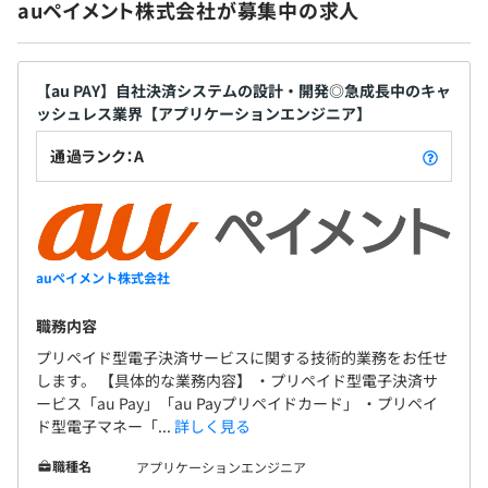
auペイメント株式会社が募集中の求人
年間の目標に対する成果と行動を評価いたします。
具体的には、会社全体の目標から部門目標を設定し、さら
に個人目標へブレイクダウンし、主に上長との面談・フィ
【au PAY】自社決済システムの設計・開発◎急成長中のキャ
ードバックを重ねて、年間の個人ミッション達成を目指し
ッシュレス業界【アプリケーションエンジニア】
ます。
また、職位に求められるコミュニケーションや目標達成志
通過ランク：A
向などの期待役割行動も評価対象としております。
auペイメント株式会社
情報システム部は、エンジニア40名程度で構成されてい
ます。
職務内容
プリペイド型電子決済サービスに関する技術的業務をお任せ
します。 【具体的な業務内容】 ・プリペイド型電子決済サ
ービス「au Pay」「au Payプリペイドカード」 ・プリペイ
ド型電子マネー「...
詳しく見る
職種名
アプリケーションエンジニア