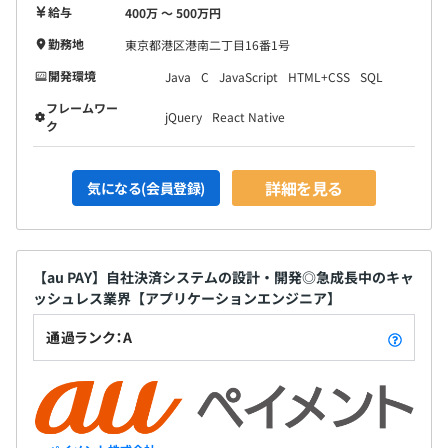
給与
400万 〜 500万円
平均3名～6名で開発をおこなっております。
勤務地
東京都港区港南二丁目16番1号
基本は内製開発体制をとっていますが、開発案件、対応シ
ステムによっては外部委託先と連携したチームがありま
開発環境
Java
C
JavaScript
HTML+CSS
SQL
す。
フレームワー
jQuery
React Native
1プロジェクト期間は1～2週間程度のものから6ヶ月以上
ク
など、多種多様になります。
詳細を見る
気になる(会員登録)
【au PAY】自社決済システムの設計・開発◎急成長中のキャ
ッシュレス業界【アプリケーションエンジニア】
通過ランク：A