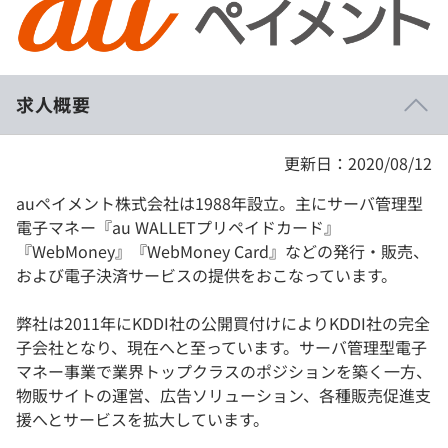
イベント・セミナー
paiza times
再チャレンジ結果一覧
リファレンス
インタビュー
note
求人概要
就活成功ガイド
プラン
更新日：2020/08/12
個人向けプラン
auペイメント株式会社は1988年設立。主にサーバ管理型
法人向けプラン
電子マネー『au WALLETプリペイドカード』
『WebMoney』『WebMoney Card』などの発行・販売、
学校向けプラン
および電子決済サービスの提供をおこなっています。
契約内容・クーポン
弊社は2011年にKDDI社の公開買付けによりKDDI社の完全
子会社となり、現在へと至っています。サーバ管理型電子
マネー事業で業界トップクラスのポジションを築く一方、
物販サイトの運営、広告ソリューション、各種販売促進支
援へとサービスを拡大しています。