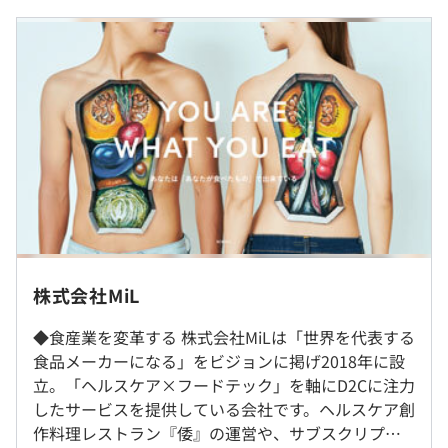
です。
・想定年収：400-700万円
・基本給：¥229,732〜¥544,777
・月給：¥334,000〜¥580,000
・固定残業時間：45時間
・固定残業時間を超えた場合は、ランクに応じた単価×時
◆『the kindest』：ヘルシーでエシカルなフードブラン
間にて支給
ド
https://the-kindest.com/
（※
想定年収
は年収提示額を保証するものではありません）
相談の上、ご希望のマシンを支給いたします。
株式会社MiL
・就業時間：10:00-19:00
◆食産業を変革する 株式会社MiLは「世界を代表する
・休憩時間：1時間
食品メーカーになる」をビジョンに掲げ2018年に設
・フレックスタイム制：コアタイム12:00-16:00
立。「ヘルスケア×フードテック」を軸にD2Cに注力
・残業平均10-30時間程度
したサービスを提供している会社です。ヘルスケア創
作料理レストラン『倭』の運営や、サブスクリプシ
・開発に必要なすべての資料やデータ（個人情報を除く）