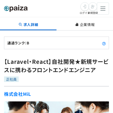
ログイン
新規登録
求人詳細
企業情報
転職・キャリア
未経験転職
求人検索
通過ランク：B
新卒就活
求人検索
インタビュー
【Laravel・React】自社開発★新規サービ
学習
求人検索
インタビュー
転職成功ガイド
スに携わるフロントエンドエンジニア
本選考
スキルチェック
講座一覧
転職成功ガイド
転職エージェント
正社員
ゲーム・マンガ
インターン
プログラミング言語
問題集
株式会社MiL
メディア
SQL
4択課題
新卒エージェント
paizaとは？
Tech Team Journal
評価結果一覧
ナレッジ