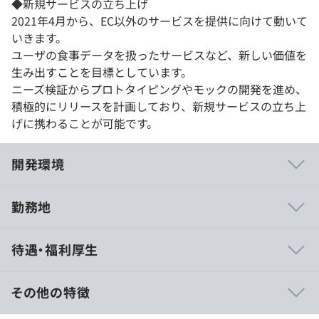
◆新規サービスの立ち上げ
2021年4月から、EC以外のサービスを提供に向けて動いて
いきます。
ユーザの食事データを扱ったサービスなど、新しい価値を
生み出すことを目標としています。
ニーズ検証からプロトタイピングやモックの開発を進め、
積極的にリリースを計画しており、新規サービスの立ち上
げに携わることが可能です。
開発環境
勤務地
HealthTech／foodなどX-Techのサービス開発がありま
待遇・福利厚生
す。
大規模なECの開発に携われます。
デザインスクラム系イベントに登壇しています。
その他の特徴
今後は、AIや機械学習に関わる開発もおこなっていく予定