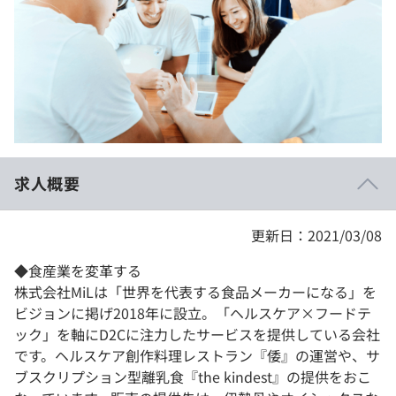
イベント・セミナー
paiza times
再チャレンジ結果一覧
リファレンス
インタビュー
note
就活成功ガイド
プラン
個人向けプラン
求人概要
法人向けプラン
学校向けプラン
更新日：2021/03/08
◆食産業を変革する
契約内容・クーポン
株式会社MiLは「世界を代表する食品メーカーになる」を
ビジョンに掲げ2018年に設立。「ヘルスケア×フードテ
ック」を軸にD2Cに注力したサービスを提供している会社
です。ヘルスケア創作料理レストラン『倭』の運営や、サ
ブスクリプション型離乳食『the kindest』の提供をおこ