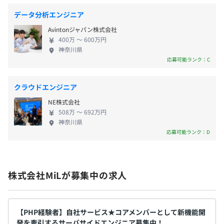
クト開発チームでママが大活躍している職場です。ま
・雇用保険
「自律的なチーム」を組織の方針として掲げ、実務者の職
データ分析エンジニア
た、上下関係なく個々を尊重し合えるフラットな社
・労災保険
務遂行能力を次の２軸で測り、職務ランクや給与の査定を
Avintonジャパン株式会社
風のため、尊重や信頼などといった心地いい関係を
行っています。
400万 〜 600万円
築けるメンバーと一緒に働けます。事業軸が複数ある
①行動特定：
神奈川県
ため安定した経営を担保でき、腰を据えて働くこと
・システム思考の実践：要素同士の関係性を捉え、問題
応募可能ランク：C
が可能です。
・試用期間：3ヶ月
の構造を解き明かすことができる
・備考）期間中の給与等の変更有、3ヶ月後に再度条件面
・不確実性の解消：情報の偏りから生まれる対立や反発
クラウドエンジニア
のすり合わせ
が起きないよう、他者に働きかけることができる
NE株式会社
②技術/技能
508万 〜 692万円
・課題を解決しうるだけの実現力、すなわちシステム開
神奈川県
発における技能/技術を備えているか
応募可能ランク：D
・システム開発の専門分野でより広い範囲の成果を出せ
ているか
株式会社MiLが募集中の求人
リーダについては、各メンバーの自律性を高める・保てる
支援を行う。
【PHP経験者】自社サービス★コアメンバーとして新機能開
これらの考えをベースに日々の業務の中で観測できた事象
発を牽引するサーバサイドエンジニア募集中！