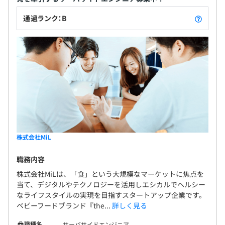
や個々人のアウトプットから
半年に一度目標設定と評価を行う。
通過ランク：B
評価の結果、給与の査定を行う。
株式会社MiL
職務内容
株式会社MiLは、「食」という大規模なマーケットに焦点を
当て、デジタルやテクノロジーを活用しエシカルでヘルシー
なライフスタイルの実現を目指すスタートアップ企業です。
ベビーフードブランド『the...
詳しく見る
職種名
サーバサイドエンジニア