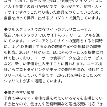
なっています。販売の提供先は、伊勢丹やオイシックスな
ど大手企業との取引が多いです。安心安全で、食材・人・
デザインすべてこだわり抜いた商品をつくっているため、
自信を持って世界に出せるプロダクトで勝負しています。
◆フルスクラッチで既存サイトのフルリニューアル
現在フルスクラッチでECサイトのフルリニューアルを進
めています。エンジニアとしてサイトの運用をすると同時
に、UI／UXを向上するための施策立案や新規機能の開発
を担当。2021年4月からは、EC以外のサービスを提供に向
けて動いており、ユーザーの食事データを扱ったサービス
など、新しい価値を生み出すことに携われます。ニーズ検
証からプロトタイピングやモックの開発を進め、積極的に
リリースをしていく予定です。20-30代を中心としたスペ
シャリストが多く活躍しています。
◆働きやすい環境
子育て中のママ・産後復帰を考えているママを応援してい
る会社なので、働き方や勤務時間など臨機応変に対応でき