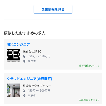
ョン型離乳食『the kindest』の提供をおこなってい
は、実装を担当するメンバーなら誰でも、上長その他の許
ます。販売の提供先は、伊勢丹やオイシックスなど大
可の必要なく自由に閲覧できます
企業情報を見る
・完全週休2日制（土・日）、祝、夏季休暇（3日）、年
手企業との取引が多いです。安心安全で、食材・人・
・KPIなどチームの目標／実績値について、メンバーの誰
末年始（3日）、有給休暇、慶弔休暇、特別休暇、産前産
デザインすべてこだわり抜いた商品をつくっている
もがいつでも閲覧可能になっています
後休暇、育児・介護休業
ため、自信を持って世界に出せるプロダクトで勝負
・専用の情報共有ツールを使って、ノウハウや議事録、日
・年間休日 ：120日前後(祝日数による)
しています。 ◆フルスクラッチで既存サイトのフル
報などの情報共有をおこなっています
類似したおすすめの求人
リニューアル 現在フルスクラッチでECサイトのフル
リニューアルを進めています。エンジニアとしてサイ
【使用ツール】
開発エンジニア
トの運用をすると同時に、UI／UXを向上するための
DB：MySQL
株式会社SPEC
・通勤交通費全額支給
施策立案や新規機能の開発を担当。2021年4月から
インフラ：AWS,VPC,Docker
350万 〜 550万円
は、EC以外のサービスを提供に向けて動いており、
SCM：Git ,Github
東京都
ユーザーの食事データを扱ったサービスなど、新し
OS：MacOS
応募可能ランク：C
い価値を生み出すことに携われます。ニーズ検証から
デザイン：Figma
プロトタイピングやモックの開発を進め、積極的に
半年ごとに査定・評価にて昇給の機会あり
コミュニケーション：Slack
クラウドエンジニア(未経験可)
リリースをしていく予定です。20-30代を中心とした
開発手法：スクラム
株式会社ウェブクルー
スペシャリストが多く活躍しています。 ◆働きやす
450万 〜 600万円
い環境 子育て中のママ・産後復帰を考えているママ
東京都
を応援している会社なので、働き方や勤務時間など
・健康保険
応募可能ランク：D
臨機応変に対応できます。現在もデザイナー、プロダ
・厚生年金
私たちのチームでは、事業成長スピードを高めるために