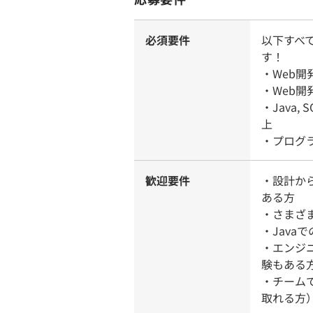
必須要件
以下すべ
す！
・Web
・Web
・Java, 
上
・プログ
歓迎要件
・設計か
ある方
・さまざ
・Java
・エンジ
験もある
・チーム
取れる方