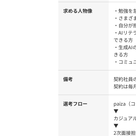
求める人物像
・勉強を
・さまざ
・自分が
・AIリテ
できる方
・生成A
きる方
・コミュ
備考
契約社員
契約は毎
選考フロー
paiza
▼
カジュア
▼
2次面接