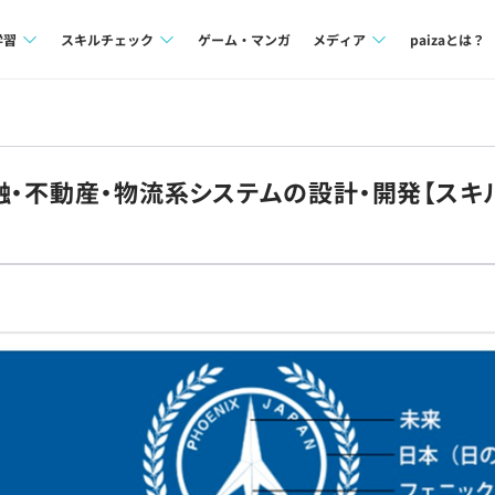
学習
スキルチェック
ゲーム・マンガ
メディア
paizaとは？
講座一覧
プログラミング言語
Tech Team Journal
問題集
SQL
paiza times
融・不動産・物流系システムの設計・開発【スキル
4択課題
評価結果一覧
note
ント
ナレッジ
再チャレンジ結果一覧
ミナー
リファレンス
プラン
ド
個人向けプラン
法人向けプラン
学校向けプラン