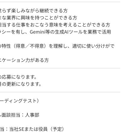
怠らず楽しみながら継続できる方
まな業界に興味を持つことができる方
担当する仕事をおこなう意味を考えることができる方
ラシーを有し、Gemini等の生成AIツールを業務で活用
Iの特性（得意／不得意）を理解し、適切に使い分けがで
ニケーション力がある方
の応募になります。
月の更新になります。
（コーディングテスト）
ル面談担当：人事部
担当：当社SEまたは役員（予定）