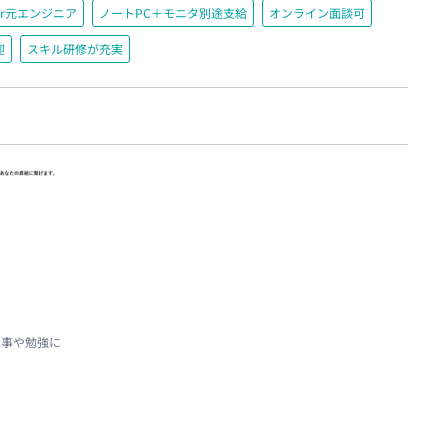
r元エンジニア
ノートPC＋モニタ別途支給
オンライン面談可
迎
スキル研修が充実
仕事や勉強に