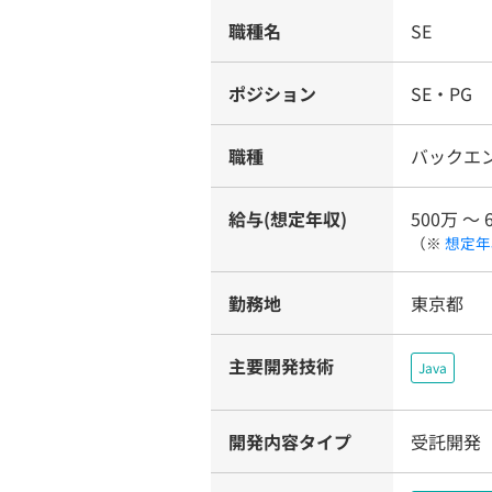
職種名
SE
ポジション
SE・PG
職種
バックエ
給与(想定年収)
500万 〜 
（※
想定年
勤務地
東京都
主要開発技術
Java
開発内容タイプ
受託開発