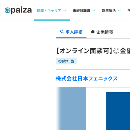
転職・キャリア
未経験転職
新卒就活
求人検索
求人検索
求人検索
求人詳細
企業情報
本選考
インタビュー
インタビュー
インターン
【オンライン面談可】◎金
転職成功ガイド
転職成功ガイド
契約社員
新卒エージェ
転職エージェント
株式会社日本フェニックス
イベント・セ
インタビュー
就活成功ガイ