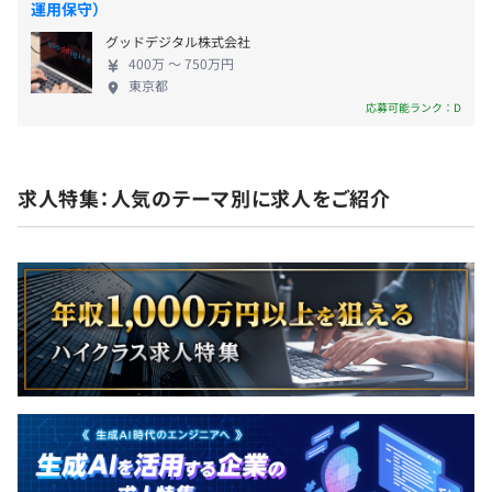
社負担）
運用保守）
・MA関連資格取得支援（受験料とトレーニング費用は会
社負担）
グッドデジタル株式会社
・OJT など
400万 〜 750万円
東京都
応募可能ランク：D
賞与：原則年2回（6月、12月）
※賞与支給額は会社の業績、個人の成績により決定します
※賞与は半年後から適用対象となります
当社指定のWindows PC (ノートPC)を貸与いたします
求人特集：人気のテーマ別に求人をご紹介
オブジェクト指向、アジャイル、スクラム、ドメイン駆動
昇給：年1回（7月）
設計
※昇給は入社2年目から適用対象となります
社会保険完備（健康保険・厚生年金保険、雇用保険・労災
保険）