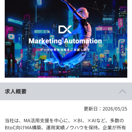
イベント・セミナー
paiza times
再チャレンジ結果一覧
リファレンス
インタビュー
note
就活成功ガイド
プラン
個人向けプラン
法人向けプラン
学校向けプラン
求人概要
契約内容・クーポン
更新日：2026/05/25
当社は、MA活用支援を中心に、×BI、×AIなど、多数の
BtoC向けMA構築、運用実績ノウハウを保持。企業が所有