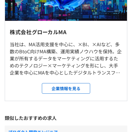
基本給：37.6万円
①開封率向上サービス『件名AI』
固定残業代：8.8万円
AIを駆使して顧客に最適な施策でアプローチ。お客さまの
マーケティング成果向上に貢献します。※特許取得済み
「件名自動生成AI」：メール文面や関連するウェブサイト
原則、出社勤務となりますが、週一日の在宅勤務可能で
株式会社グローカルMA
の情報を基に、自動で件名を生成
す。
「件名評価AI」：企業の持つ顧客情報、配信情報からモデ
FLEX勤務制度を導入しています。(コアタイム 10:00 -
当社は、MA活用支援を中心に、×BI、×AIなど、多
ルを作成し、件名に対する顧客の開封率をスコアリング
（※
想定年収
は年収提示額を保証するものではありません）
17:00)
数のBtoC向けMA構築、運用実績ノウハウを保持。企
業が所有するデータをマーケティングに活用するた
②「たたき台くん」マーケティングオートメーション・サ
めのテクノロジー×マーケティングを形にし、大手
就業場所の変更範囲
ービス
企業を中心にMAを中心としたデジタルトランスフォ
＜雇入時＞
【フレックス制】
従来、メールやランディングページ（LP）、チラシなど
ーメーション（DX）を支援しています。 MAの導入・
川崎本社
標準労働時間：8時間／コアタイム：10:00～17:00
のデザイン作成やMA施策の企画設計は、担当者が要件を
データ連携、シナリオ作成・実装、効果測定など、
＜変更範囲＞
企業情報を見る
※9:00～18:00で勤務している社員が多いです
整理し、
どのパートも専門人員が各企業に合った適切な提案
変更なし
休憩時間：休憩60分 ※昼食時間は業務の都合により各々
制作会社へ依頼、完成までに1週間以上かかるのが一般的
をいたします。 私たちは、注目分野であるマーケテ
の自主性に任せています
でした。
ィング・オートメーションのスペシャリストを輩出
平均残業時間：平均15時間〜20時間／月
受動喫煙防止措置に関する事項
さらに、MA施策においては「誰に・どのタイミングで・
しています。 当社には、データベースやBIを扱える
類似したおすすめの求人
・従業員に対する受動喫煙対策：あり
どのような訴求を行うか」といったシナリオ設計が
技術スキルと、マーケティングの知識を持つ「MAマ
対策内容：屋内禁煙（ビル地下1階に喫煙室あり）
成果を大きく左右する一方で、検討事項が多く、担当者の
ーケティングコンサルタント」が在籍。 デジタルマ