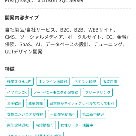
PostgreSQL、Microsoft SQL Server
開発内容タイプ
自社製品/自社サービス、B2C、B2B、WEBサイト、
CMS、ソーシャルメディア、ポータルサイト、EC、金融/
保険、SaaS、AI、データベースの設計、チューニング、
GUIデザイン開発
特徴
残業３０H以内
オンライン面談可
ベテラン歓迎
服装自由
イヤホンOK
ノートPC＋モニタ別途支給
フリードリンク
若手歓迎
裁量労働
日本語がネイティブレベルでなくても可
女性エンジニアが在籍
一部在宅勤務可
第二新卒歓迎
原則定時退社
時短勤務可
女性リーダー活躍中
スキルチェンジ（技術転向）歓迎