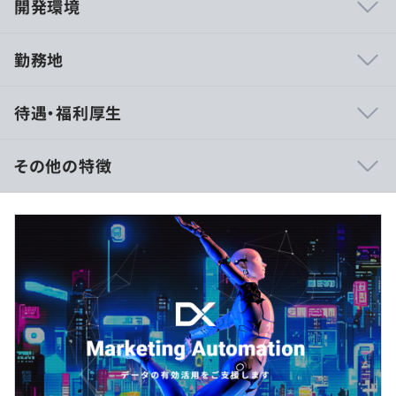
開発環境
勤務地
◆データベースやBIを扱える技術スキルと、マーケティン
待遇・福利厚生
グの知識を持つ「MAマーケティングコンサルタント」が
在籍。
デジタルマーケティング分野で経験が積めるのはもちろ
その他の特徴
ん、幅広い経験・知識を身に着けることができます。
大手企業との取引も多く、大規模プロジェクトにも参画で
◆年収例
きることで、経験や知識の幅がより一層広がります。
500～650万円 ※経験・スキルに応じて相談可
※みなし残業代30時間/月込み、賞与年間2回 (2ケ月)
◆成長中の少数精鋭の企業であるため、裁量権が大きく、
固定残業時間を超えた場合は追加で支給
風通しのよさも魅力のひとつ。
アットホームな環境で意見を出し合い、仲間と一緒に成長
・年収500万円の場合
していける環境です。
基本給：28.9万円
固定残業代：6.9万円
・年収650万円の場合