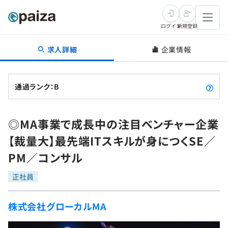
ログイン
新規登録
求人詳細
企業情報
転職・キャリア
未経験転職
求人検索
通過ランク：B
新卒就活
求人検索
インタビュー
◎MA事業で成長中の注目ベンチャー企業
学習
求人検索
インタビュー
転職成功ガイド
【裁量大】最先端ITスキルが身につくSE／
本選考
スキルチェック
講座一覧
PM／コンサル
転職成功ガイド
転職エージェント
ゲーム・マンガ
インターン
プログラミング言語
正社員
問題集
メディア
SQL
4択課題
株式会社グローカルMA
新卒エージェント
paizaとは？
Tech Team Journal
評価結果一覧
ナレッジ