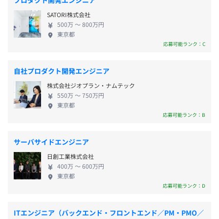
プロダクト開発エンジニア
経験や知見に依存しやすいという課題もあります。
ーケティング分野で経験が積めるのはもちろん、幅
〈年間休日：120日以上〉
SATORI株式会社
広い経験・知識を身に着けることができます。 大手
・完全週休2日制（土・日）
今やAIの時代。
500万 〜 800万円
有名企業、上場企業との取引も多く、大規模プロジ
・祝日
東京都
当社の「たたき台くん」は、AIによる高速な“たたき台”生
JR「川崎駅」から徒歩7分
ェクトにも参画できることで、経験や知識の幅がよ
応募可能ランク：C
・有給休暇
成と、人のマーケティング知見による精度調整を組み合わ
京急「川崎駅」から徒歩8分
り一層広がります。 また、成長中の少数精鋭の企業
・年末年始休暇
せることで、
であるため、一人ひとり1裁量権が大きく、風通しの
・産前産後休暇
こうした課題を解決。
自社プロダクト開発エンジニア
良さも魅力のひとつ。 アットホームな環境で意見を
・育児休暇
人が対応すべき部分は人が担いながら、これまで1週間以
株式会社ジオプラン・ナムテック
出し合い、仲間と一緒に成長していける環境です。
・介護休暇
上かかっていた作業を最短3営業日で実現します。
550万 〜 750万円
・看護休暇
東京都
さらに、コストも抑えながら高品質なアウトプットを提供
応募可能ランク：B
・慶弔休暇
し、多くのお客様にご活用・ご満足いただいているサービ
スです。
サーバサイドエンジニア
日創工業株式会社
・役職手当
400万 〜 600万円
・住宅手当（上限50,000円、規定あり）
東京都
・職種研修
応募可能ランク：D
・通勤手当（上限50,000円、規定あり）※自転車通勤者
・エンジニア研修
にも支給
・商品研修
・MA関連資格取得支援（受験料とトレーニング費用は会
・情報セキュリティ(ISMS)研修
ITエンジニア（バックエンド・フロントエンド／PM・PMO／