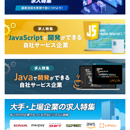
Docker、AWS CloudFormation、Amazon ECS、
Amazon CloudWatch
無期雇用
6カ月（期間中、条件の変更はありません）
◆全社：15名
◆平均年齡：30歳
◆男女比：3:2
◆若手メンバー、外国人メンバー活躍中！
◆フラットで働きやすい職場です！