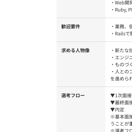
・Web
・Ruby,
歓迎要件
・業務、個
・Rail
求める人物像
・新たな
・エンジ
・ものづ
・人との
を進めら
選考フロー
▼1次面接
▼最終面
▼内定
※基本面
うことが
※選考フ