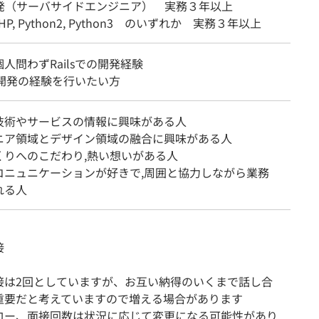
開発（サーバサイドエンジニア） 実務３年以上
 PHP, Python2, Python3 のいずれか 実務３年以上
人問わずRailsでの開発経験
sで開発の経験を行いたい方
技術やサービスの情報に興味がある人
ニア領域とデザイン領域の融合に興味がある人
くりへのこだわり,熱い想いがある人
コニュニケーションが好きで,周囲と協力しながら業務
れる人
接
接は2回としていますが、お互い納得のいくまで話し合
重要だと考えていますので増える場合があります
ロー、面接回数は状況に応じて変更になる可能性があり