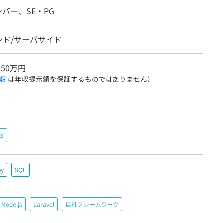
バー、SE・PG
ンド/サーバサイド
650万円
収
は年収提示額を保証するものではありません）
ls
by
SQL
Node.js
Laravel
自社フレームワーク