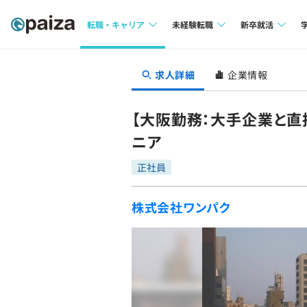
転職・キャリア
未経験転職
新卒就活
求人検索
求人検索
求人検索
求人詳細
企業情報
本選考
インタビュー
インタビュー
インターン
【大阪勤務：大手企業と直
転職成功ガイド
転職成功ガイド
ニア
新卒エージェ
転職エージェント
正社員
イベント・セ
株式会社ワンパク
インタビュー
就活成功ガイ