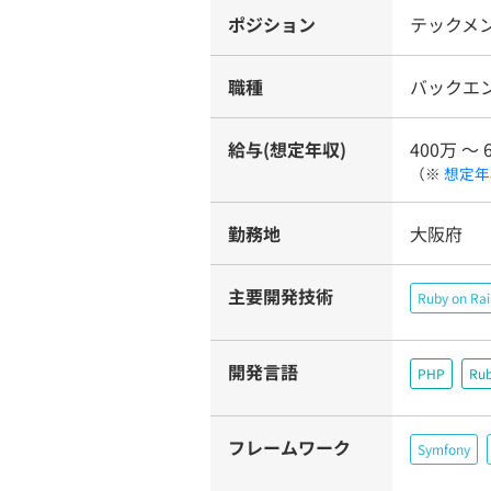
ポジション
テックメン
職種
バックエ
給与(想定年収)
400万 〜 
（※
想定年
勤務地
大阪府
主要開発技術
Ruby on Rai
開発言語
PHP
Ru
フレームワーク
Symfony