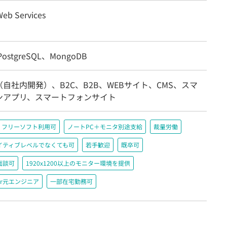
eb Services
ostgreSQL、MongoDB
自社内開発）、B2C、B2B、WEBサイト、CMS、スマ
ンアプリ、スマートフォンサイト
フリーソフト利用可
ノートPC＋モニタ別途支給
裁量労働
イティブレベルでなくても可
若手歓迎
既卒可
面談可
1920x1200以上のモニター環境を提供
r元エンジニア
一部在宅勤務可