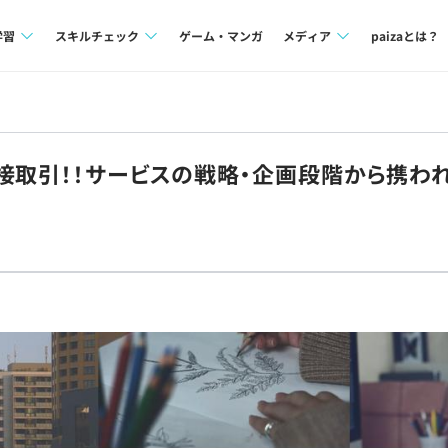
学習
スキルチェック
ゲーム・マンガ
メディア
paizaとは？
講座一覧
プログラミング言語
Tech Team Journal
問題集
SQL
paiza times
接取引！！サービスの戦略・企画段階から携わ
4択課題
評価結果一覧
note
ント
ナレッジ
再チャレンジ結果一覧
ミナー
リファレンス
プラン
ド
個人向けプラン
法人向けプラン
学校向けプラン