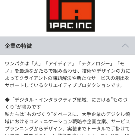
イベント・セミナー
paiza times
再チャレンジ結果一覧
リファレンス
インタビュー
note
就活成功ガイド
プラン
企業の特徴
個人向けプラン
ワンパクは「人」「アイディア」「テクノロジー」「モ
法人向けプラン
ノ」を最適なかたちで組み合わせ、技術やデザインの力に
よってクライアントの課題解決や新たなサービスの創出を
学校向けプラン
サポートしているクリエイティブプロダクションです。
契約内容・クーポン
◆「デジタル・インタラクティブ領域」における”ものづ
くり”が強みです
私たちは”ものづくり”をベースに、大手企業のデジタル領
域におけるコミュニケーション戦略や企画立案、サービス
プランニングからデザイン、実装までトータルで手掛けて