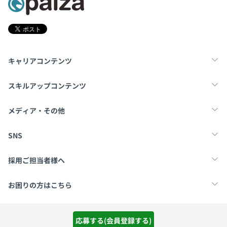
キャリアコンテンツ
転職・キャリア
未経験転職
新卒就活
スキルアップコンテンツ
学習
スキルチェック
マンガ・ゲーム
メディア・その他
Tech Team Journal
paiza times
note
SNS
X
Facebook
採用ご担当者様へ
採用・教育をお考えの企業様へ
中途求人掲載はこちら
お困りの方はこちら
paizaとは？
お問い合わせ・FAQ
応募する(会員登録する)
運営会社
利用規約
プライバシーポリシー
Cookieポリシー