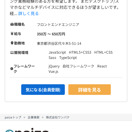
ング業務経験のある方を希望します。 またデスクトップ/ス
マホなどマルチデバイスに対応できるほうが望ましいです。
経...
詳しく見る
職種名
フロントエンドエンジニア
給与
350万 〜 650万円
勤務地
東京都渋谷区代々木5-51-14
JavaScript
HTML5+CSS3
HTML+CSS
開発環境
Sass
TypeScript
フレームワー
jQuery
自社フレームワーク
React
ク
Vue.js
詳細を見る
気になる(会員登録)
paizaトップ
企業検索
株式会社ワンパク