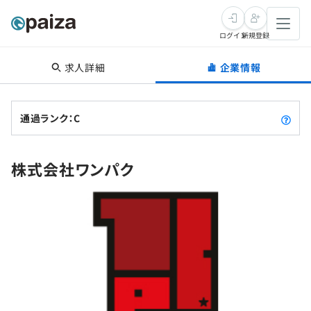
ログイン
新規登録
求人詳細
企業情報
転職・キャリア
未経験転職
求人検索
通過ランク：C
新卒就活
求人検索
インタビュー
株式会社ワンパク
学習
求人検索
インタビュー
転職成功ガイド
本選考
スキルチェック
講座一覧
転職成功ガイド
転職エージェント
ゲーム・マンガ
インターン
プログラミング言語
問題集
メディア
SQL
4択課題
新卒エージェント
paizaとは？
Tech Team Journal
評価結果一覧
ナレッジ