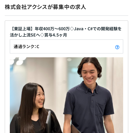
株式会社アクシスが募集中の求人
給与改定：年1回（4月）
【東証上場】年収400万〜600万◇Java・C#での開発経験を
活かし上流SEへ◇賞与4.5ヶ月
各種社会保険完備
（雇用保険・労災保険・健康保険・厚生年金保険）
通過ランク：C
無期雇用
3カ月（期間中、条件の変更はありません）