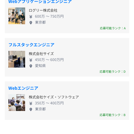
Webアプリケーションエンジニア
・誕生日休暇
ちにしています。
〈東京本社〉
・年2回の定期面談で、評価やキャリアアップの確認をお
ログリー株式会社
・介護休暇
・東京メトロ銀座線「虎ノ門駅」より徒歩約5分
こないます。
600万 〜 750万円
・都営地下鉄三田線「内幸町駅」より徒歩約5分
・月に1回、各部ごとに部会を実施します。
東京都
・東京メトロ千代田線・丸の内線・日比谷線「霞ヶ関駅」
・そのほか、部やプロジェクトごとに勉強会（業務知識・
応募可能ランク：A
より徒歩約7分
技術）をおこないます。
・通勤手当
・JR山手線、東京メトロ銀座線、都営地下鉄浅草線「新
フルスタックエンジニア
・時間外手当
橋駅」より徒歩約8分
株式会社サイズ
・役職手当
450万 〜 600万円
・出張手当
従業員数：545名 （2025年12月末時点）
愛知県
・資格手当（3,000円～50,000円の手当てを毎月支給。 対
応募可能ランク：D
象：情報処理関連資格及び業務関連資格保有・取得者）
Webエンジニア
株式会社ケイズ・ソフトウェア
350万 〜 400万円
賞与：年2回（6月、12月）
東京都
◎支給実績：4.5カ月分
応募可能ランク：B