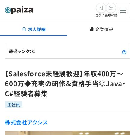
ログイン
新規登録
求人詳細
企業情報
転職・キャリア
未経験転職
求人検索
通過ランク：C
新卒就活
求人検索
インタビュー
【Salesforce未経験歓迎】年収400万〜
学習
求人検索
インタビュー
転職成功ガイド
600万◆充実の研修＆資格手当◎Java・
本選考
スキルチェック
講座一覧
C#経験者募集
転職成功ガイド
転職エージェント
ゲーム・マンガ
インターン
プログラミング言語
正社員
問題集
メディア
SQL
4択課題
株式会社アクシス
新卒エージェント
paizaとは？
Tech Team Journal
評価結果一覧
ナレッジ