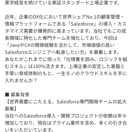
黒字経営を続けている東証スタンダード上場企業です。
近年、企業のDX化において世界シェアNo.1の顧客管理・
情報プラットフォームである「Salesforce」の導入・カス
タマイズ需要が爆発的に高まっています。当社でもこの成
長領域に特化した専門チームを強化しており、今回は
「JavaやC#の開発経験を活かして、市場価値の高い
Salesforceエンジニアへ転身したい方」を募集します。
あなたがこれまでに培った「仕様書を読み、ロジックを組
むスキル」は100%活きます。上場企業の安定した基盤と
手厚い育成体制のもと、一生モノのクラウドスキルを手に
入れませんか？
■ 募集背景
【世界需要にこたえる、Salesforce専門開発チームの拡大
募集】
当社へのSalesforce導入・開発プロジェクトの依頼は年々
増加しており、現在はプライム案件を含め、多くの引き合
いをいただいています。