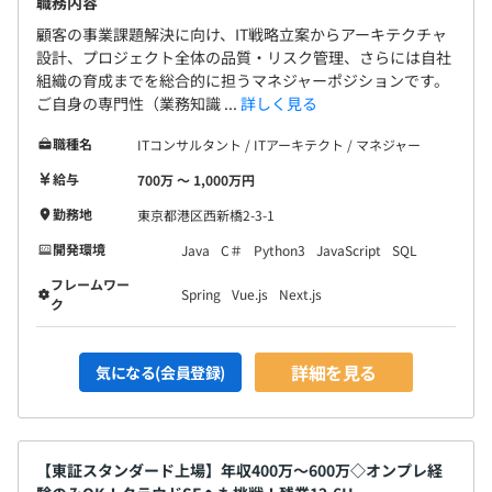
職務内容
顧客の事業課題解決に向け、IT戦略立案からアーキテクチャ
設計、プロジェクト全体の品質・リスク管理、さらには自社
組織の育成までを総合的に担うマネジャーポジションです。
ご自身の専門性（業務知識 ...
詳しく見る
職種名
ITコンサルタント / ITアーキテクト / マネジャー
給与
700万 〜 1,000万円
勤務地
東京都港区西新橋2-3-1
開発環境
Java
C＃
Python3
JavaScript
SQL
フレームワー
Spring
Vue.js
Next.js
ク
詳細を見る
気になる(会員登録)
【東証スタンダード上場】年収400万〜600万◇オンプレ経