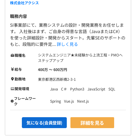
株式会社アクシス
職務内容
SI事業部にて、業務システムの設計・開発業務をお任せしま
す。 入社後はまず、ご自身の得意な言語（JavaまたはC#）
を使った詳細設計・開発からスタート。先輩SEのサポートの
もと、段階的に要件定...
詳しく見る
システムエンジニア★未経験から上流工程・PMOへ
職種名
ステップアップ
給与
400万 〜 600万円
勤務地
東京都港区西新橋2-3-1
開発環境
Java
C＃
Python3
JavaScript
SQL
フレームワー
Spring
Vue.js
Next.js
ク
詳細を見る
気になる(会員登録)