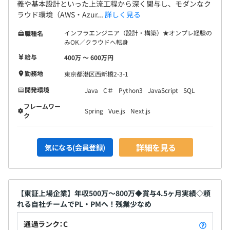
義や基本設計といった上流工程から深く関与し、モダンなク
ラウド環境（AWS・Azur...
詳しく見る
インフラエンジニア（設計・構築）★オンプレ経験の
職種名
みOK／クラウドへ転身
給与
400万 〜 600万円
勤務地
東京都港区西新橋2-3-1
開発環境
Java
C＃
Python3
JavaScript
SQL
フレームワー
Spring
Vue.js
Next.js
ク
詳細を見る
気になる(会員登録)
【東証上場企業】年収500万〜800万◆賞与4.5ヶ月実績◇頼
れる自社チームでPL・PMへ！残業少なめ
通過ランク：C