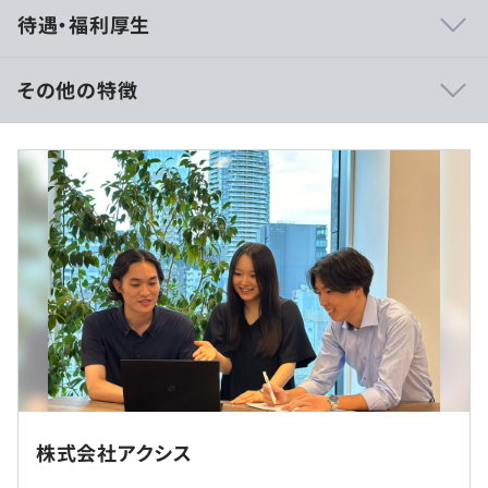
■組織風土
待遇・福利厚生
・チーム体制が整っており、仕事の効率化が最大限に引上
げられています。公私共に充実できる環境が整っていま
す。
その他の特徴
また、上司がメンバーの仕事や成果を把握しやすく、若
いうちから上流工程を担当・リーダーへ抜擢等、志向性・
400万 〜 600万円の事例
能力に応じた体制が整っています。
《賃金形態》
・年2回の個人面談では半期振り返りや今後のキャリアプ
◼︎月給制
ランについて上長と話ができる機会があります。
◼︎月給：約260,000円～約390,000円
・人財、つまり会社のメンバー一人ひとりの力を大切にし
・賃金内訳：月額（基本給）：約240,000円～361,000円
ています。常に助け合い、個々の能力を高め合う社風を大
・固定残業代(10時間分)：約20,000円～約29,000円
切にし、新卒入社5年目以内の定着率は90%を誇ります。
※月給は固定手当を含めた表記です。
「全社員の物心両面の幸せを実現する」ことを経営理念
の一番最初に掲げています。社員の幸せを実現することを
本気で考え、取り組んでいます。
（※
想定年収
は年収提示額を保証するものではありません）
株式会社アクシス
・社員向け研修