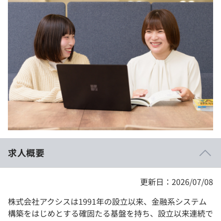
イベント・セミナー
paiza times
再チャレンジ結果一覧
リファレンス
インタビュー
note
就活成功ガイド
プラン
個人向けプラン
法人向けプラン
学校向けプラン
求人概要
契約内容・クーポン
更新日：2026/07/08
株式会社アクシスは1991年の設立以来、金融系システム
構築をはじめとする確固たる基盤を持ち、設立以来連続で