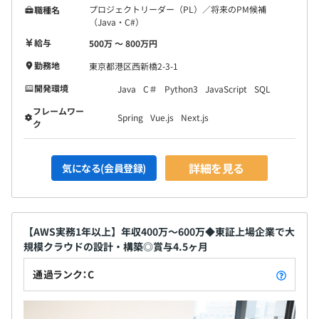
プロジェクトリーダー（PL）／将来のPM候補
職種名
（Java・C#）
給与
500万 〜 800万円
勤務地
東京都港区西新橋2-3-1
開発環境
Java
C＃
Python3
JavaScript
SQL
フレームワー
Spring
Vue.js
Next.js
ク
詳細を見る
気になる(会員登録)
【AWS実務1年以上】年収400万〜600万◆東証上場企業で大
規模クラウドの設計・構築◎賞与4.5ヶ月
通過ランク：C