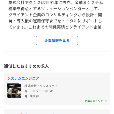
株式会社アクシスは1991年に設立。金融系システム
・階層別研修
◎社内、もしくはお客さま先での勤務となります。
9:00～17:30（実労働時間：7時間30分）
構築を得意とするソリューションベンダーとして、
・スキルアップ研修
◎リモート勤務可。
※※プロジェクトにより始業・終業時刻が異なる場合があ
クライアント企業のコンサルティングから設計・開
・ｅ-ラーニング研修
◎転勤はありません。
ります
発・導入後の運用保守までをトータルにサポートし
・資格取得支援
休憩時間：60分（11:45～12:45）
ています。これまでの開発実績とクライアント企業か
就業場所の変更範囲
平均残業時間：平均12.6時間／月※2025年12月時点
らの厚い信頼がつながり、設立以来連続で黒字経営
＜雇入時＞
を続けています。 弊社の事業分野は多岐にわたり、
企業情報を見る
東京本社、プロジェクト先、自宅
いろいろな事業にチャレンジしています。そのため、
相談のうえ、ご希望のマシンを支給します。
＜変更範囲＞
エンジニアとして様々なプロジェクトに関わること
会社の定める場所（テレワークをおこなう場所を含む）
《年間休日：125日》
ができ、実践を踏まえて経験を積むことができます。
・完全週休2日制（土・日）
将来的には、チームマネジメントや組織経営などに
類似したおすすめの求人
・祝祭日
受動喫煙防止措置に関する事項
も参加していただける逸材へと成長してもらえるこ
・夏季休暇（3日）
従業員に対する受動喫煙対策：屋内原則禁煙（喫煙室あ
とを期待しています。 弊社では社員が働きやすい環
システムエンジニア
・年末年始休暇（5日）
り）
境づくりに注力しています。風通しがよく、年齢や経
株式会社アクシスウェア
・有給休暇（10〜40日／初年度10日支給／半日使用可／
※客先常駐勤務の場合は、勤務先事業所における受動喫煙
験に関係なく、建設的な意見交換ができる社風。 階
360万 〜 520万円
翌年度繰越有）
対策に準拠
層別研修や、テクニカルスキル、ヒューマンスキル
Docker
東京都
・慶弔休暇
の研修の実施等、一人ひとりがスキルアップできる
応募可能ランク：C
・産前・産後休暇
教育制度も用意しています。貪欲にスキルを身につけ
・育児休暇
たい、チャレンジしたいという方からの応募を心待