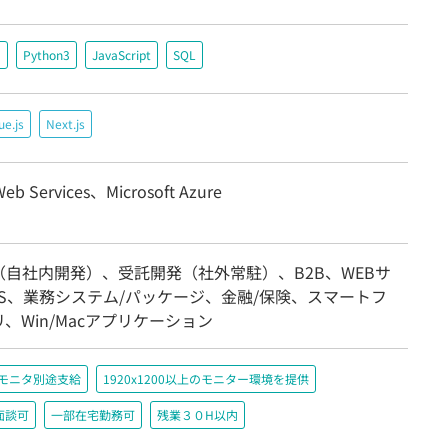
＃
Python3
JavaScript
SQL
ue.js
Next.js
eb Services、Microsoft Azure
（自社内開発）、受託開発（社外常駐）、B2B、WEBサ
MS、業務システム/パッケージ、金融/保険、スマートフ
、Win/Macアプリケーション
＋モニタ別途支給
1920x1200以上のモニター環境を提供
面談可
一部在宅勤務可
残業３０H以内