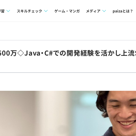
学習
スキルチェック
ゲーム・マンガ
メディア
paizaとは？
講座一覧
プログラミング言語
Tech Team Journal
問題集
SQL
paiza times
600万◇Java・C#での開発経験を活かし上流
4択課題
評価結果一覧
note
ント
ナレッジ
再チャレンジ結果一覧
ミナー
リファレンス
プラン
ド
個人向けプラン
法人向けプラン
学校向けプラン