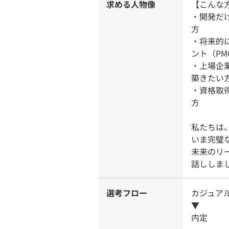
求める人物像
【こんな
・開発だ
方
・将来的
ント（P
・上場企
築きたい
・資格取
方
私たちは
いま完璧
未来のリ
話ししま
選考フロー
カジュア
▼
内定