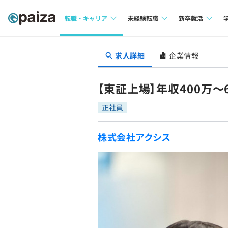
転職・キャリア
未経験転職
新卒就活
求人検索
求人検索
求人検索
求人詳細
企業情報
本選考
インタビュー
インタビュー
インターン
【東証上場】年収400万〜
転職成功ガイド
転職成功ガイド
正社員
新卒エージェ
転職エージェント
株式会社アクシス
イベント・セ
インタビュー
就活成功ガイ