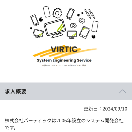
イベント・セミナー
paiza times
再チャレンジ結果一覧
リファレンス
インタビュー
note
就活成功ガイド
プラン
個人向けプラン
法人向けプラン
学校向けプラン
求人概要
契約内容・クーポン
更新日：2024/09/10
株式会社バーティックは2006年設立のシステム開発会社
です。