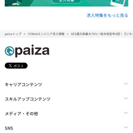
求人特集をもっと見る
paizaトップ
IT/Webエンジニア求人情報
SES還元率最大70%！給与改定年4回！【リ
キャリアコンテンツ
転職・キャリア
未経験転職
新卒就活
スキルアップコンテンツ
学習
スキルチェック
マンガ・ゲーム
メディア・その他
Tech Team Journal
paiza times
note
SNS