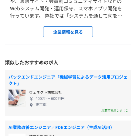
や、通販サイト・会員制コミュニティサイトなどの
・会員制コミュニティサイト・・・Geeklogをカスタマイ
（※
想定年収
は年収提示額を保証するものではありません）
＜雇入時＞
Webシステム開発・運用保守、スマホアプリ開発を
ズした、会員制コミュニティサイトの構築
東京本社および自宅、またはお客さま先
行っています。 弊社では「システムを通して何を実
・営業支援サイト・・・vTigerをカスタマイズした、日報
＜変更範囲＞
現したいのか？」をテーマに、クライアントに徹底
作成システムの構築
会社の定める場所
勤務時間種別：専門業務型裁量労働制
したヒアリングを行っています。システム開発の途中
・Web監視サービス
企業情報を見る
1日の労働時間：8時間
段階においても、操作性などを改善＆改修。さらに
・ログ監視サービス
※フレックス制度あり
受動喫煙防止措置に関する事項
システムの運用教育に至るまでをトータルサポート
・バックアップサービス
従業員に対する受動喫煙対策：屋内原則禁煙（喫煙室あ
しています。 また弊社では、SE向け講座のAndroid
・トラブル復旧サービス(バックアップからの戻し作業)
休憩時間：休憩60分 ※昼食時間はお客様先により異なる
り）
& Javaスクールや、コミュニケーション系セミナー
・その他、調査
類似したおすすめの求人
平均残業時間：平均10〜20時間
※お客さま先により異なる
なども開催。専門用語を乱発するようなエンジニア
特有のコミュニケーションではなく、解りやすい説
◆アプリ開発
バックエンドエンジニア「機械学習によるデータ活用プロジェ
明を心がけたセミナーは大変好評をいただいていま
・コラボアプリ
クト」
す。
・自社アプリ
ヴェネクト株式会社
・完全週休 2日制（土・日）
山手線「田町駅」から徒歩2分
400万 〜 600万円
・祝日
東京都
・有給休暇
応募可能ランク：C
・年末年始休暇（10日以上）
■教育、研修制度
・慶弔休暇
・エンジニアとして必要不可欠なコミュニケーションスキ
AI業務改善エンジニア／FDEエンジニア（生成AI活用）
・産前産後・育児休暇
ルは、行動心理学を学んだ代表取締役の横山自らが、現場