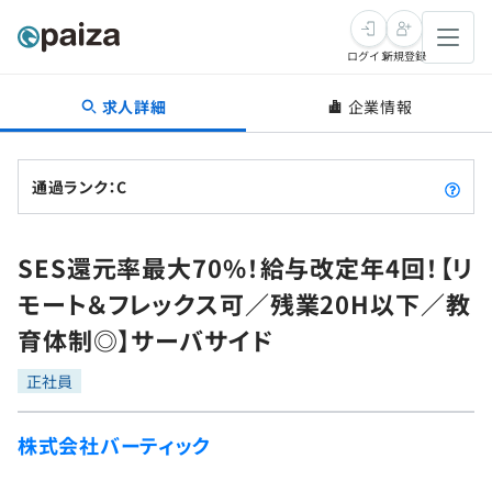
ログイン
新規登録
求人詳細
企業情報
転職・キャリア
未経験転職
求人検索
通過ランク：C
新卒就活
求人検索
インタビュー
SES還元率最大70%！給与改定年4回！【リ
学習
求人検索
インタビュー
転職成功ガイド
モート＆フレックス可／残業20H以下／教
本選考
スキルチェック
講座一覧
育体制◎】サーバサイド
転職成功ガイド
転職エージェント
ゲーム・マンガ
インターン
プログラミング言語
正社員
問題集
メディア
SQL
4択課題
株式会社バーティック
新卒エージェント
paizaとは？
Tech Team Journal
評価結果一覧
ナレッジ