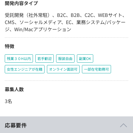
開発内容タイプ
受託開発（社外常駐）、B2C、B2B、C2C、WEBサイト、
CMS、ソーシャルメディア、EC、業務システム/パッケー
ジ、Win/Macアプリケーション
特徴
残業３０H以内
若手歓迎
服装自由
副業OK
女性エンジニアが在籍
オンライン面談可
一部在宅勤務可
募集人数
3名
応募要件