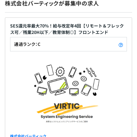
株式会社バーティックが募集中の求人
Docker、Kubernetes
各種社会保険完備（雇用保険・労災保険・健康保険・厚生
年金保険）
SES還元率最大70%！給与改定年4回【リモート＆フレック
ス可／残業20H以下／教育体制◎】フロントエンド
pandas
通過ランク：C
無期雇用
6カ月（試用期間中の労働条件は、本採用と同じです）
【チーム体制】※2024年8月時点
◾️ウォーターフォール案件
・規模：10名～20名のチームが多く、全体では数十名に
なることもあります。
・年代：30代～50代が中心です。
株式会社バーティック