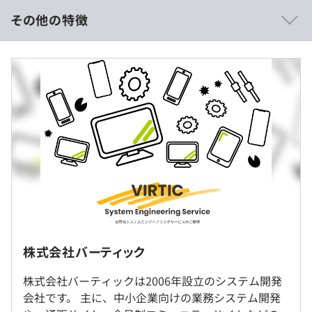
その他の特徴
《年収400万～600万円の事例の場合》
◆業務システム開発
■賃金形態：年俸制（年俸を12分割）
＜人事管理システム＞
■賃金の決定方法：当社規定により決定
・人事異動、異動履歴
■月給：約33万〜50万円（固定残業代を含む）
・会社組織図
■基本給：約29万～46万円
・交替勤務
■固定残業代：20時間分
・出退勤
※超過分は別途支給
※ 20時間残業をしなくても、20時間分の見込残業代を
＜在庫管理システム＞
支給
・商品管理
■その他定額手当：4万円
・取引先管理
・出荷出庫
※経験・能力を考慮のうえ、決定します。
・伝票管理
株式会社バーティック
※お客さま先（山手線圏内）での勤務となります。
◆Webシステム開発&運用保守
※リモート勤務可
株式会社バーティックは2006年設立のシステム開発
・通販サイト・・・Magentoをカスタマイズした、ショ
会社です。 主に、中小企業向けの業務システム開発
ッピングサイトの構築
就業場所の変更範囲