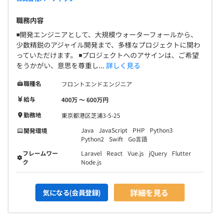
◾️アジャイル案件
・規模：4名～8名のチームが多く、スクラムなどの場合
職務内容
には、チームが複数存在することもあります。
◾️開発エンジニアとして、大規模ウォーターフォールから、
・年代：20代～30代が中心です。
少数精鋭のアジャイル開発まで、多様なプロジェクトに関わ
っていただけます。 ◾️プロジェクトへのアサインは、ご希望
をうかがい、意思を尊重し...
詳しく見る
職種名
フロントエンドエンジニア
給与
400万 〜 600万円
勤務地
東京都港区芝浦3-5-25
Java
JavaScript
PHP
Python3
開発環境
Python2
Swift
Go言語
フレームワー
Laravel
React
Vue.js
jQuery
Flutter
ク
Node.js
詳細を見る
気になる(会員登録)