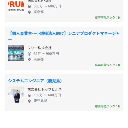
株式会社PRUM
に合わせた具体的なHowToとして講習をおこないます。
500万 〜 600万円
・各種プログラミング言語やAWSなどのサービスについ
東京都
ては、ご自身が希望するeラーニング講座、セミナー受講
応募可能ランク：D
・通勤交通費支給（上限月額 2万円迄）
料を会社が負担致します。(年間上限あり)
・役職手当 など
・技術トレンドなどについて、定期的に勉強会を開催しま
【個人事業主〜小規模法人向け】シニアプロダクトマネージャ
す。
ー
フリー株式会社
65万 〜 900万円
賞与：年2回（12月、6月）
東京都
※年俸に含まれるため、計画以上に利益が出た場合にのみ
参画プロジェクトにより、顧客から貸与されます。
応募可能ランク：B
支給
貸与されない場合には、自社より貸与します。※希望スペ
ックなどあればご相談下さい。
システムエンジニア（鹿児島）
株式会社トップヒルズ
350万 〜 600万円
昇給：年1回
鹿児島県
※ただし、SES案件により著しく乖離した場合には四半期
ウォーターフォール、アジャイル
応募可能ランク：D
単位で改定