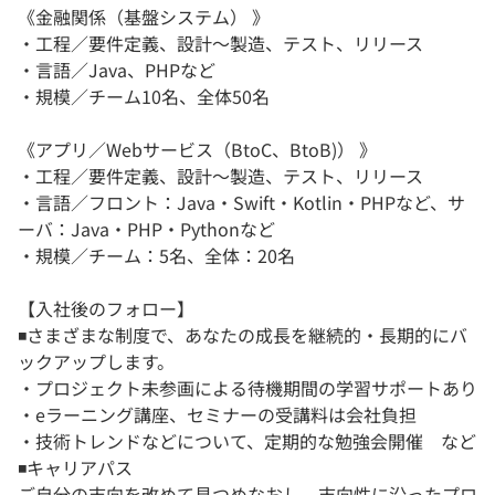
《金融関係（基盤システム） 》
・工程／要件定義、設計～製造、テスト、リリース
・言語／Java、PHPなど
・規模／チーム10名、全体50名
《アプリ／Webサービス（BtoC、BtoB)） 》
・工程／要件定義、設計～製造、テスト、リリース
・言語／フロント：Java・Swift・Kotlin・PHPなど、サ
ーバ：Java・PHP・Pythonなど
・規模／チーム：5名、全体：20名
【入社後のフォロー】
◾️さまざまな制度で、あなたの成長を継続的・長期的にバ
ックアップします。
・プロジェクト未参画による待機期間の学習サポートあり
・eラーニング講座、セミナーの受講料は会社負担
・技術トレンドなどについて、定期的な勉強会開催 など
◾️キャリアパス
ご自分の志向を改めて見つめなおし、志向性に沿ったプロ