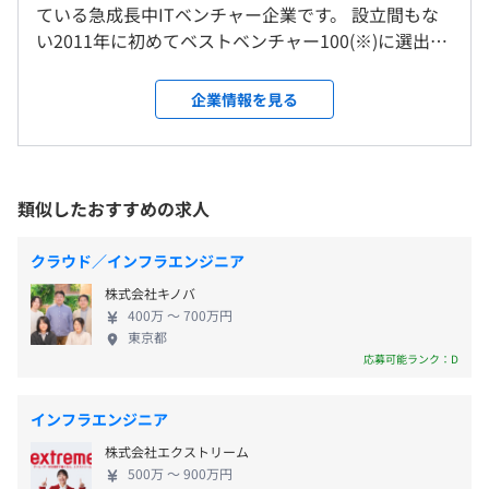
■AItoシリーズ（AIエージェント）
ている急成長中ITベンチャー企業です。 設立間もな
就業場所の変更範囲
ます。
カスタマーサポートを自動化するAIエージェント！生成AI
い2011年に初めてベストベンチャー100(※)に選出さ
＜雇入時＞
休憩時間：12:00以降に60分 ※昼食時間は業務の都合によ
サービスを統合し、共通のナレッジデータベースを活用
れ、その後も毎年選出されており、現在は13年連続
東京本社
り各々の自主性に任せています
し、マルチチャネルで自動的にユーザーサポートを提供し
受賞しております。 安定性の高い経営をおこなって
＜変更範囲＞
企業情報を見る
平均残業時間：平均25時間／月
ます。
おり、エンジニアとして腰を据えて働きたい方や自
会社の定める場所
社サービス・受託案件でさまざまな経験をしたい方
■音声テック・テレフォニー製品
にぴったりの職場環境です。 【事業内容】 企業向け
受動喫煙防止措置に関する事項
オフィスやコールセンターで必要となるPBXやCTI、IVRと
のコミュニケーションに特化した2つの事業を展開。
類似したおすすめの求人
【年間休日125日】
敷地内禁煙
いった音声テック製品・サービスをソフトウェアパッケー
・コミュニケーションサービス事業 ・エンジニアリ
■完全週休2日制（土・日）
ジとして開発し、オンプレ／クラウドにて提供しておりま
ングサービス事業 【自社製品】 ・AItoシリーズ（AI
■祝日
クラウド／インフラエンジニア
す。
エージェント） カスタマーサポートを自動化するAI
■年末年始休暇
株式会社キノバ
エージェント！生成AIサービスを統合し、共通のナ
■特別（慶弔）休暇
■チャットツール
■対象案件の場合：千代田区内の駅
400万 〜 700万円
レッジデータベースを活用し、マルチチャネルで自
■リフレッシュ（夏季）休暇：3日
東京都
カスタマーサポートに特化したクラウド型チャットボット
※詳細は面接にてお話いたします。
動的にユーザーサポートを提供します。 ・音声テッ
応募可能ランク：D
■有給休暇
ツール。
※別プロジェクトの場合は異なりますが、東京23区が中
ク・テレフォニー製品 オフィスやコールセンターで
■育休／産休
Webサイトからの問い合わせ対応における業務効率化・
心になります。
必要となるPBXやCTI、IVRといった音声テック製
コスト削減を可能とするクラウドサービスを開発、販売し
インフラエンジニア
品・サービスをソフトウェアパッケージとして開発
ております。
株式会社エクストリーム
し、オンプレ／クラウドにて提供しております。 ・
500万 〜 900万円
チャットツール カスタマーサポートに特化したクラ