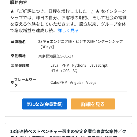
連結：163名、単体：126名（アルバイト含む）※2026年
職務内容
5月時点
★『ご好評につき、日程を増枠しました！』★ 本インターン
シップでは、昨日の自分、お客様の期待、 そして社会の常識
を変える体験をしていただきます。 設立以来、グループ全体
で増収増益を達成し続...
詳しく見る
28卒★エンジニア職・ビジネス職インターンシップ
職種名
【3Days】
勤務地
東京都港区芝5-31-17
Java
PHP
Python3
JavaScript
開発環境
HTML+CSS
SQL
フレームワー
CakePHP
Angular
Vue.js
ク
詳細を見る
気になる(会員登録)
13年連続ベストベンチャー選出の安定企業◎豊富な案件／ク