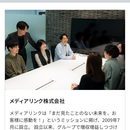
【年収500万円〜700万円】
■月給：37万円～52万円
※上記は目安であり、スキル、経験によって優遇いたしま
当社は、2009年の創業以来グループ全体で連続増収増益
す。
を達成し続けています。
※固定残業手当は月30時間該当分8万円～10万8千円
※超過した時間外労働の残業手当は追加で全額支給いたし
BtoBマーケットを主戦場として、企業（お客様）とその
ます。
先にいる一般消費者（お客様のお客様）とのコミュニケー
ションの課題を、最新のITテクノロジーを活用して解決し
ます。
【具体的な事業内容】
■システムエンジニアリングソリューション事業
（※
想定年収
は年収提示額を保証するものではありません）
■声（音声）によるコミュニケーション自動化のSaas型
社内もしくはお客様先での勤務となります。
テレフォニーシステム事業
常駐先は東京23区内が中心です。
メディアリンク株式会社
■あらゆるカスタマーサポート業務の自動化を実現するチ
【対象案件の場合】
ャットボット事業
◎選択制在宅勤務制度あり
メディアリンクは「まだ見たことのない未来を、お
9:00～17:30（実働7.5時間）
ただし、SESは駐在先の就業規定に準じます。
客様に感動を！」というミッションに掲げ、2009年7
※フレックス可：コアタイム（11:00～15:30）
【自社製品】
月に設立。 設立以来、グループで増収増益しつづけ
※その他の案件へ配属となる場合は、配属先の条件に準じ