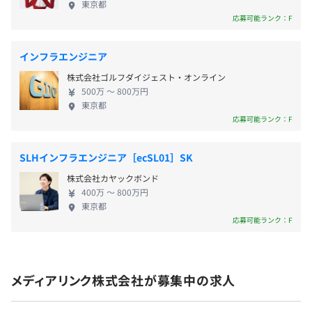
■交通費全額支給
東京都
「昨日までなかったモノをカタチにする」をスローガン
ウド型チャットボットツール。 Webサイトからの問
応募可能ランク：F
■時間外手当全額支給
に、お客様が今まで解決できなかった高度な課題解決やこ
い合わせ対応における業務効率化・コスト削減を可
■役職手当
れまでの常識を覆すような新たな価値の提供を目指してい
能とするクラウドサービスを開発、販売しておりま
■出張補助（移動交通費＋旅費を支給）
ます。
インフラエンジニア
す。 「昨日までなかったモノをカタチにする」をス
AIのような最新技術を取り入れ、IT化やDX化を促進させ
株式会社ゴルフダイジェスト・オンライン
ローガンに、お客様が今まで解決できなかった高度
「働く人の幸せ」を追求していきます。
500万 〜 800万円
な課題解決やこれまでの常識を覆すような新たな価
東京都
値の提供を目指しています。 AIのような最新技術を
応募可能ランク：F
【解決している課題】
特別賞与：年1回
取り入れ、IT化やDX化を促進させ「働く人の幸せ」
消費者として企業とコミュニケーションを取る機会がある
を追求していきます。 【解決している課題】 消費者
と思います。
SLHインフラエンジニア［ecSL01］SK
として企業とコミュニケーションを取る機会がある
お店で販売員と直接話すことも企業とのコミュニケーショ
株式会社カヤックボンド
と思います。 お店で販売員と直接話すことも企業と
ンの1つですが、それ以外でも、購入を検討している商品
昇給査定：年1回
400万 〜 800万円
のコミュニケーションの1つですが、それ以外でも、
に関する詳しい説明が知りたい、購入した商品の使い方が
東京都
購入を検討している商品に関する詳しい説明が知り
応募可能ランク：F
分からない、商品の故障や紛失といったトラブルの際な
たい、購入した商品の使い方が分からない、商品の
ど、何かしらのサポートを受けたいときに、企業のコール
故障や紛失といったトラブルの際など、何かしらの
センターに電話したり、Webサイトから問い合わせをした
◎関東ITソフトウェア健康保険組合加入
サポートを受けたいときに、企業のコールセンター
経験があるのではないでしょうか。
社会保険完備（健康保険・厚生年金加入・雇用保険・労災
メディアリンク株式会社が募集中の求人
に電話したり、Webサイトから問い合わせをした経
このような課題を解決するための自動化や業務効率化の仕
保険）
験があるのではないでしょうか。 このような課題を
組みを自社開発し自社サービスとして提供しており、当社