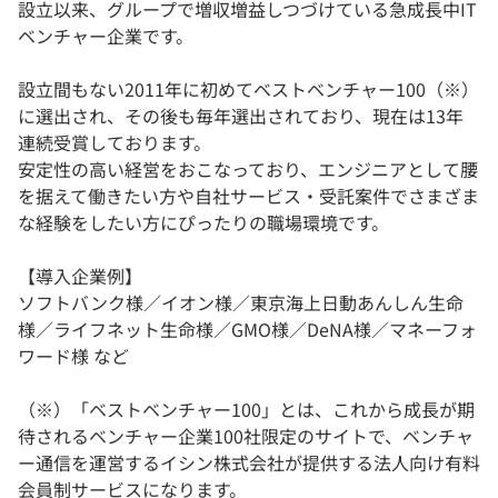
設立以来、グループで増収増益しつづけている急成長中IT
ベンチャー企業です。
設立間もない2011年に初めてベストベンチャー100（※）
に選出され、その後も毎年選出されており、現在は13年
連続受賞しております。
安定性の高い経営をおこなっており、エンジニアとして腰
を据えて働きたい方や自社サービス・受託案件でさまざま
な経験をしたい方にぴったりの職場環境です。
【導入企業例】
ソフトバンク様／イオン様／東京海上日動あんしん生命
様／ライフネット生命様／GMO様／DeNA様／マネーフォ
ワード様 など
（※）「ベストベンチャー100」とは、これから成長が期
待されるベンチャー企業100社限定のサイトで、ベンチャ
ー通信を運営するイシン株式会社が提供する法人向け有料
会員制サービスになります。