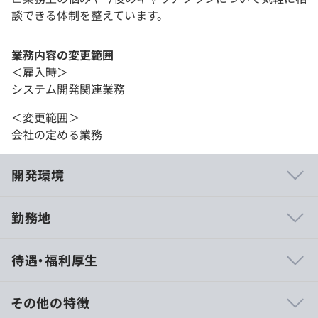
談できる体制を整えています。
業務内容の変更範囲
＜雇入時＞
システム開発関連業務
＜変更範囲＞
会社の定める業務
開発環境
勤務地
・ソフトウェアの開発から保守運用まで、自社一貫体制を
待遇・福利厚生
構築しています。
・意見を述べられる風通しのよい環境で、新しいことにチ
ャレンジできます。
その他の特徴