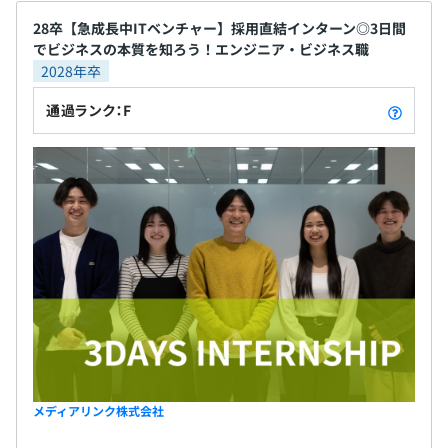
解決するための自動化や業務効率化の仕組みを自社
の製品やサービスが100社以上の企業のコミュニケーショ
開発し自社サービスとして提供しており、当社の製
28卒【急成長中ITベンチャー】採用直結インターン◎3日間
ンを支えています。
でビジネスの本質を知ろう！エンジニア・ビジネス職
品やサービスが100社以上の企業のコミュニケーショ
無期雇用
2028年卒
ンを支えています。 【導入企業例】 ・ソフトバンク
様 ・イオン様 ・東京海上日動あんしん生命様 ・ライ
通過ランク：F
フネット生命様 ・GMO様 ・DeNA様 ・マネーフォワ
相談の上、ご希望のマシンを支給いたします。
ード様 など (※)「ベストベンチャー100」とは、これ
6カ月（待遇の変更はありません）
から成長が期待されるベンチャー企業100社限定のサ
イトで、ベンチャー通信を運営するイシン株式会社
が提供する法人向け有料会員制サービスになります。
◆結果を残せば公正に評価される人事評価
イシン株式会社にエントリーした企業の中から、イ
半期ごとの目標設定、振り返りによる評価をおこなってい
シン株式会社が厳正な審査のもと選出したベンチャ
ます。
ー企業100社が「ベストベンチャー100」として紹介
エンジニアは、スペシャリストとしてのキャリアとマネジ
されます。 サービス概要や審査内容についてはベス
メントや企画よりのキャリアの2パターンが用意されてい
トベンチャー100Webページをご参照ください。
ます。
メディアリンク株式会社