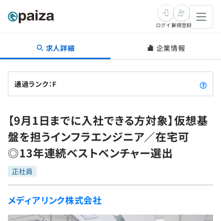
ログイン
新規登録
求人詳細
企業情報
転職・キャリア
未経験転職
求人検索
通過ランク：F
新卒就活
求人検索
インタビュー
【9月1日までに入社できる方対象】仮想基
学習
求人検索
インタビュー
転職成功ガイド
盤を担うインフラエンジニア／在宅可
本選考
スキルチェック
講座一覧
◎13年連続ベストベンチャー選出
転職成功ガイド
転職エージェント
ゲーム・マンガ
インターン
プログラミング言語
正社員
問題集
メディア
SQL
4択課題
メディアリンク株式会社
新卒エージェント
paizaとは？
Tech Team Journal
評価結果一覧
ナレッジ