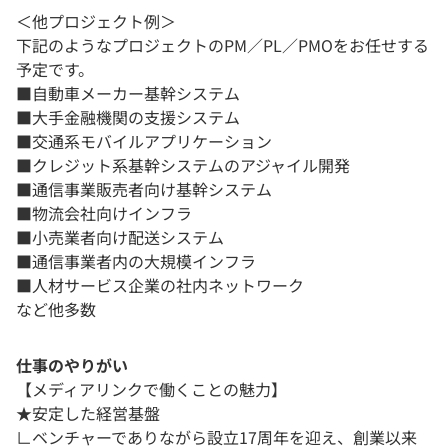
＜他プロジェクト例＞
下記のようなプロジェクトのPM／PL／PMOをお任せする
予定です。
■自動車メーカー基幹システム
■大手金融機関の支援システム
■交通系モバイルアプリケーション
■クレジット系基幹システムのアジャイル開発
■通信事業販売者向け基幹システム
■物流会社向けインフラ
■小売業者向け配送システム
■通信事業者内の大規模インフラ
■人材サービス企業の社内ネットワーク
など他多数
仕事のやりがい
【メディアリンクで働くことの魅力】
★安定した経営基盤
∟ベンチャーでありながら設立17周年を迎え、創業以来