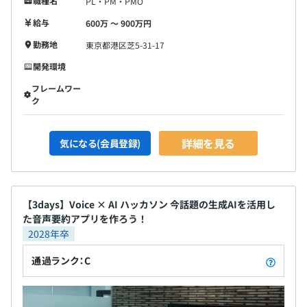
職種名
PL・PM・PMO
給与
600万 〜 900万円
勤務地
東京都港区芝5-31-17
開発環境
フレームワー
ク
詳細を見る
気になる(会員登録)
【3days】Voice × AI ハッカソン 今話題の生成AIを活用し
た音声要約アプリを作ろう！
2028年卒
通過ランク：C