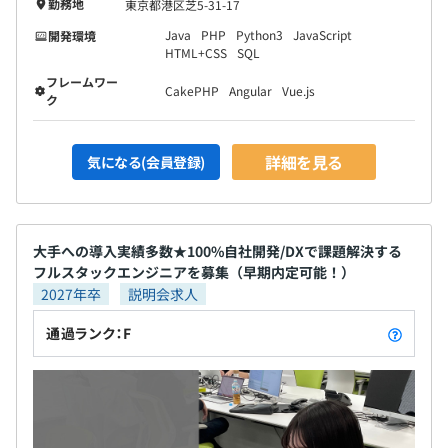
勤務地
東京都港区芝5-31-17
Java
PHP
Python3
JavaScript
開発環境
HTML+CSS
SQL
フレームワー
CakePHP
Angular
Vue.js
ク
詳細を見る
気になる(会員登録)
大手への導入実績多数★100%自社開発/DXで課題解決する
フルスタックエンジニアを募集（早期内定可能！）
2027年卒
説明会求人
通過ランク：F