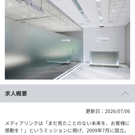
イベント・セミナー
paiza times
再チャレンジ結果一覧
リファレンス
インタビュー
note
就活成功ガイド
プラン
個人向けプラン
法人向けプラン
学校向けプラン
求人概要
契約内容・クーポン
更新日：2026/07/06
メディアリンクは「まだ見たことのない未来を、お客様に
感動を！」というミッションに掲げ、2009年7月に設立。