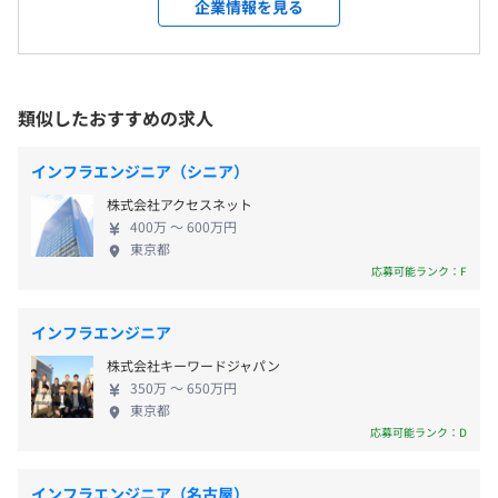
■本社
企業情報を見る
・年間休日123日の実績
■技術研修（AWS、Reactなど）
ニアでした。 2022年に大手総合建設コンサルタント
東京都港区芝大門2-1-16 +SHIFT SHIBADAIMON 3F
・完全週休2日制（土日、祝日）
■資格取得報奨制度（受験費用も負担※社内規定に準ず
「八千代エンジニヤリング」のグループの一員とな
・有給休暇
る）
り、DX（デジタルトランスフォーメーション）の推
■クライアント先
・夏期休暇
進を担当しています。 AIやビッグデータなどの最新
基本的には東京都23区内です。
類似したおすすめの求人
・年末年始休暇
希望に応じて、外部研修に参加いただけます。費用は会社
技術を活用し、社会に新たな価値を創造しています。
※一部、東京市部、神奈川、千葉、埼玉のプロジェクトも
・GW休暇
が全額負担です。
ございますが、勤務に無理のない範囲で選定しておりま
・慶弔休暇
インフラエンジニア（シニア）
トレンドの技術を捉えた技術研修も行っております。任意
す。
・産休・育児休暇 取得実績あり！
参加ですが、外部講師を招いての講義を行います。
株式会社アクセスネット
※現在はリモートワークを導入している案件が90%以上
・介護休暇 等
所属のグループ体制を取っており、コードレビューやケー
400万 〜 600万円
です。
東京都
ススタディーを行うなど、
＜変更範囲＞
応募可能ランク：F
技術力のあるエンジニアのノウハウをグループメンバーに
変更なし
落とし込む体制ができています。
・交通費全額支給
インフラエンジニア
受動喫煙防止措置に関する事項
・資格手当
株式会社キーワードジャパン
・従業員に対する受動喫煙対策：あり
・私服可（本社勤務の場合）
350万 〜 650万円
対策内容：敷地内禁煙(喫煙室有）
東京都
ウォーターフォール、アジャイル
応募可能ランク：D
昇給あり：年1回
インフラエンジニア（名古屋）