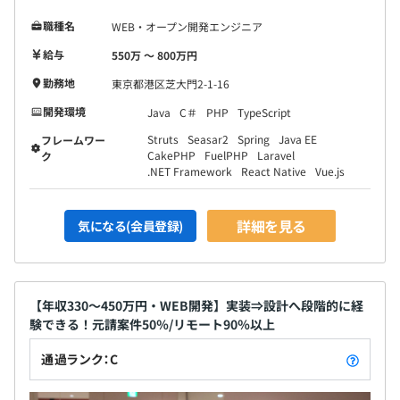
職種名
WEB・オープン開発エンジニア
給与
550万 〜 800万円
勤務地
東京都港区芝大門2-1-16
開発環境
Java
C＃
PHP
TypeScript
Struts
Seasar2
Spring
Java EE
フレームワー
CakePHP
FuelPHP
Laravel
ク
.NET Framework
React Native
Vue.js
詳細を見る
気になる(会員登録)
【年収330～450万円・WEB開発】実装⇒設計へ段階的に経
験できる！元請案件50％/リモート90％以上
通過ランク：C