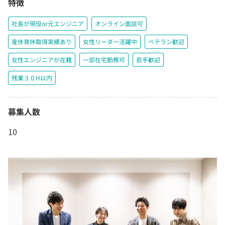
特徴
社長が現役or元エンジニア
オンライン面談可
産休育休取得実績あり
女性リーダー活躍中
ベテラン歓迎
女性エンジニアが在籍
一部在宅勤務可
若手歓迎
残業３０H以内
募集人数
10