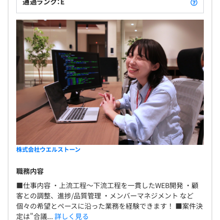
通過ランク：E
3ヶ月※条件に変更なし
社員数 106名（2025年1月1日現在）
案件の大小に関わらず3名～20名でインフラ設計・構築を
行っています。
プロジェクトは半年～1年の期間が多いです。
株式会社ウエルストーン
職務内容
■仕事内容 ・上流工程～下流工程を一貫したWEB開発 ・顧
客との調整、進捗/品質管理 ・メンバーマネジメント など
個々の希望とペースに沿った業務を経験できます！ ■案件決
定は"合議...
詳しく見る