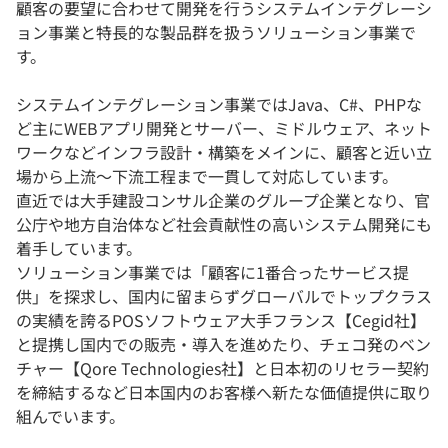
顧客の要望に合わせて開発を行うシステムインテグレーシ
ョン事業と特長的な製品群を扱うソリューション事業で
す。
システムインテグレーション事業ではJava、C#、PHPな
ど主にWEBアプリ開発とサーバー、ミドルウェア、ネット
ワークなどインフラ設計・構築をメインに、顧客と近い立
場から上流～下流工程まで一貫して対応しています。
直近では大手建設コンサル企業のグループ企業となり、官
公庁や地方自治体など社会貢献性の高いシステム開発にも
着手しています。
ソリューション事業では「顧客に1番合ったサービス提
供」を探求し、国内に留まらずグローバルでトップクラス
の実績を誇るPOSソフトウェア大手フランス【Cegid社】
と提携し国内での販売・導入を進めたり、チェコ発のベン
チャー【Qore Technologies社】と日本初のリセラー契約
を締結するなど日本国内のお客様へ新たな価値提供に取り
組んでいます。