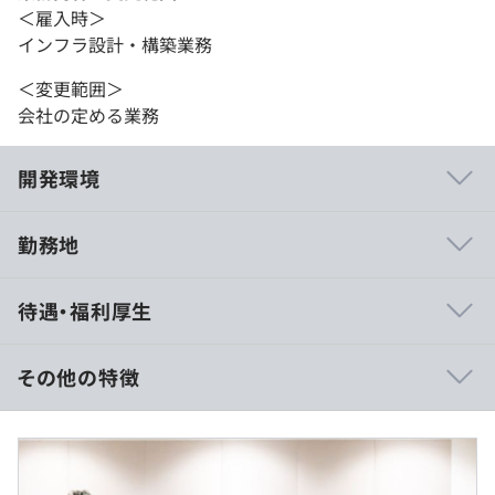
＜雇入時＞
インフラ設計・構築業務
＜変更範囲＞
会社の定める業務
開発環境
勤務地
・都内近県にて勤務、チーム体制での案件対応が主流！気
待遇・福利厚生
軽に質問したり相談することができ、風通しのよい環境で
す。
・受託開発あり。上流工程からの案件に参画できますの
その他の特徴
で、スキルアップが図れます。
・平均年齢は28歳、男女比は6：4。自主性を大切にする
400万円〜600万円
社風ということもあり、社員も主体的な人がほとんどで
■年俸制
す。
固定残業手当66,667円～100,000円を含む（固定残業時間