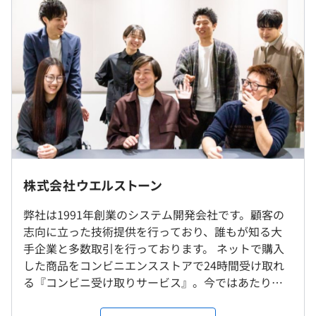
30時間分/月）
※超過した時間外労働の残業手当は追加支給。
・昇給：年1回（4月）
【開発プロジェクトについて】※案件例
・試用期間：3カ月
・大手会計関連企業の社内システムPJ
・to B向けクラウドシステム（親会社プロダクト）
・官公庁・自治体 保険/共済システム
・通信事業者向け社内システム開発
・アパレルECサイトの保守、機能追加 など
（※
想定年収
は年収提示額を保証するものではありません）
社内もしくはお客様先での勤務となります。常駐先は東京
【開発環境】
23区内です。
株式会社ウエルストーン
言語：Java/C＃/PHP/JavaScript/Pythonなど
※現在はテレワークも導入しております
FW:.NET
Framework/Spring/.NET
弊社は1991年創業のシステム開発会社です。顧客の
9：30～18：00
Framework/jQuery/Laravel など
志向に立った技術提供を行っており、誰もが知る大
就業場所の変更範囲
休憩時間：1時間
DB：AWSAuora/SQL server/Oracle など
手企業と多数取引を行っております。 ネットで購入
＜雇入時＞
平均残業時間：平均13時間／月
した商品をコンビニエンスストアで24時間受け取れ
当社拠点のうち、東京本社または首都圏のクライアント先
る『コンビニ受け取りサービス』。今ではあたり前
での勤務となります。
のサービスですが、ウエルストーンのサービスが日
■外部研修（受講無料）
本における『コンビニ受け取りサービス』のパイオ