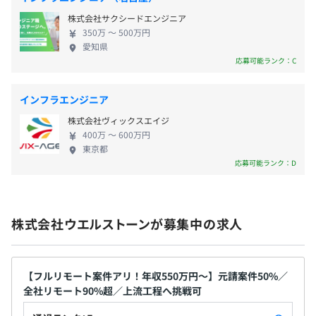
＜本社＞
株式会社サクシードエンジニア
■大江戸線「大門駅」徒歩3分
350万 〜 500万円
■JR「浜松町駅」徒歩6分
愛知県
応募可能ランク：C
■三田線「芝公園駅」徒歩6分
■社会保険完備（雇用・労災・健康・厚生年金）
■関東ITソフトウェア健保組合（レジャー施設・ジムなど
Docker、Terraform、AWS CloudFormation、Ansible、
割引）
インフラエンジニア
VMware vSphere、Zabbix
■団体保険加入
株式会社ヴィックスエイジ
■メンタルヘルスチェック（年2回）
400万 〜 600万円
■健康診断年1回（無料）
東京都
応募可能ランク：D
└30歳以上は半日ドック/女性：婦人科検診（すべて無
料）
株式会社ウエルストーンが募集中の求人
100項目以上にわたる定量評価基準と、目標管理制度、詳
無期雇用
細なミッションの記された職級・ランク制度により、正当
な評価を行っています。
【フルリモート案件アリ！年収550万円～】元請案件50%／
全社リモート90%超／上流工程へ挑戦可