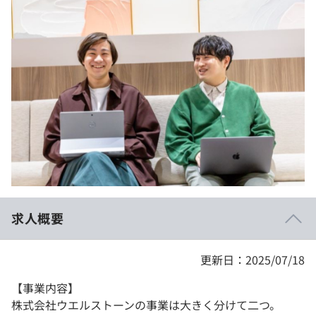
イベント・セミナー
paiza times
再チャレンジ結果一覧
リファレンス
インタビュー
note
就活成功ガイド
プラン
個人向けプラン
法人向けプラン
学校向けプラン
求人概要
契約内容・クーポン
更新日：2025/07/18
【事業内容】
株式会社ウエルストーンの事業は大きく分けて二つ。