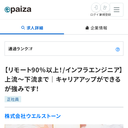
ログイン
新規登録
求人詳細
企業情報
転職・キャリア
未経験転職
求人検索
通過ランク：F
新卒就活
求人検索
インタビュー
【リモート90％以上！/インフラエンジニア】
学習
求人検索
インタビュー
転職成功ガイド
上流〜下流まで｜キャリアアップができる
本選考
スキルチェック
講座一覧
が強みです！
転職成功ガイド
転職エージェント
ゲーム・マンガ
インターン
プログラミング言語
正社員
問題集
メディア
SQL
4択課題
株式会社ウエルストーン
新卒エージェント
paizaとは？
Tech Team Journal
評価結果一覧
ナレッジ