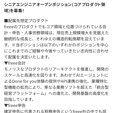
シニアエンジニアオープンポジション(コアプロダクト領
域)を募集！
■配属先想定プロダクト
freeeのプロダクトでもコア領域と位置づけられている会
計・申告・人事労務領域は、現在売上規模増大を見据えた
継続的な成長と、それゆえの構造的転換期を迎えていま
す。※当ポジションは以下のいずれかのポジションを中心
にこれまでのご経験や今後やっていきたい志向性に合わせ
て配属を決定いたします。
▼freee会計
モノリスなプロダクトのリアーキテクトを推進し、開発の
スケールと高速化を図ります。あわせてAIエージェントに
よるDone for you体験の提供やAPI連携の強化、業種特化
型機能の拡充により、単なる業務ソフトを超えた「統合型
経営プラットフォーム」への進化と、開発基盤の高度化を
目指しています。
▼freee申告
確定申告に代表される税務申告というfreee社の中でも屈