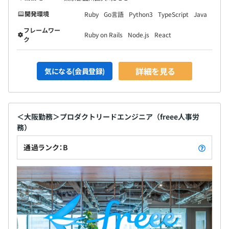
開発を、企画、設計、実装、テスト、メンテナンスまで一
開発環境
Ruby
Go言語
Python3
TypeScript
Java
貫して担当します。
フレームワー
Ruby on Rails
Node.js
React
ク
詳細を見る
気になる(会員登録)
＜大阪勤務＞プロダクトリードエンジニア（freee人事労
務）
通過ランク：B