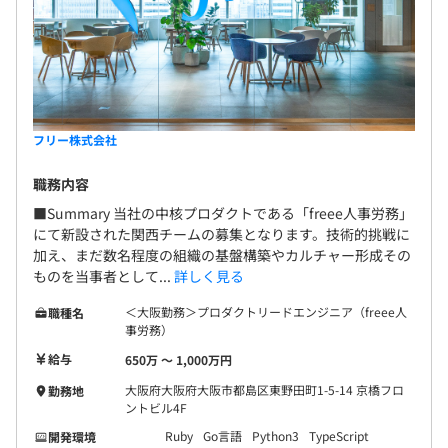
フリー株式会社
職務内容
■Summary 当社の中核プロダクトである「freee人事労務」
にて新設された関西チームの募集となります。技術的挑戦に
加え、まだ数名程度の組織の基盤構築やカルチャー形成その
ものを当事者として...
詳しく見る
＜大阪勤務＞プロダクトリードエンジニア（freee人
職種名
事労務）
給与
650万 〜 1,000万円
大阪府大阪府大阪市都島区東野田町1-5-14 京橋フロ
勤務地
ントビル4F
Ruby
Go言語
Python3
TypeScript
開発環境