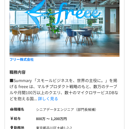
プロダクト毎等で分かれた5〜10名規模のチームが多数あ
ります。
フリー株式会社
◆つくろう：プロダクトとビジネスを試行錯誤でつくって
いく醍醐味を分かちあい楽しんでいます。
職務内容
■Summary 「スモールビジネスを、世界の主役に。」を掲
◆新しい自分に出会おう：常に、新しい技術や未習得の領
げる freee は、マルチプロダクト戦略のもと、数万のテーブ
域に挑戦しながら開発しています。得意な、経験ある分野
ルや月間100万以上のクエリ、数十のマイクロサービスDBな
どを抱える国...
詳しく見る
以外への挑戦も積極的にサポートします。
職種名
シニアデータエンジニア（部門長候補）
◆オールラウンドになろう：少人数で世の中を変えるプロ
給与
800万 〜 1,200万円
ダクトの開発を目指しており、エンジニアひとりひとりが
プロダクトのプロデューサーとして、担当するテーマ内の
勤務地
東京都品川区大崎1-2-2