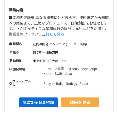
職務内容
■業務内容詳細 単なる開発にとどまらず、技術選定から組織
への実装まで、広範なプロデュース・価値創出をお任せしま
す。 ・AIネイティブな業務体験の設計： n8nなどを活用し、
従業員のワークフロ...
詳しく見る
職種名
社内AI開発 エンジニア (リーダー候補)
給与
550万 〜 950万円
勤務地
東京都品川区大崎1-2-2
Ruby
Go言語
Python3
TypeScript
開発環境
Kotlin
Swift
Java
フレームワー
Ruby on Rails
Node.js
React
ク
詳細を見る
気になる(会員登録)