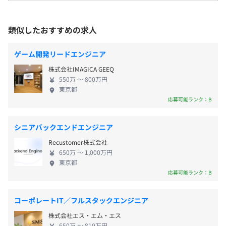
たあらゆる業務の電子化・自動化はもちろん、政府
屋内禁煙
や銀行とAPI連携しAIによる信用スコアリングの算出
◆freee人事労務
によるオファータイプの融資を実現、またオンライ
類似したおすすめの求人
http://www.freee.co.jp/payroll
ン上での新規取引先拡大や取引までシームレスに可
・完全週休2日制
能にします。 プラットフォームだからこそ銀行より
・国民の祝日
ゲーム開発リードエンジニア
◆freee会社設立
【東京拠点】：JR「大崎駅」より徒歩3分・JR「五反田
も豊富な企業のリアルタイムな経営状況や企業間ネ
・年末年始休暇
https://www.freee.co.jp/launch/
駅」より徒歩9分
株式会社IMAGICA GEEQ
ットワーク情報、そしてfreeeを運用することによっ
・年次有給休暇 / 特別有給休暇（慶弔など）
550万 〜 800万円
て実業務から生まれる学習データにより、さらに2,3
・その他、育児休業・介護休業制度あり
東京都
【freee の特徴】
歩先のサービスのリリースを実現します。 経理や労
応募可能ランク：B
1. 個人事業主・中小企業のためのプロダクトです。専門知
務に明るくなくても使いやすいUIUXによって使われ
識がなくても簡単に使えます。
る、そしてfreeeを使いつづけることで業務効率化か
2. 会計プロダクトは銀行・クレジットカードのアカウン
シニアバックエンドエンジニア
ら収益改善までを現実にするパラダイムシフトを起
・交通費手当
トと同期するだけで、テキスト解析により、自動で会計帳
Recustomer株式会社
こし、業界トッププレイヤーとしてより強固なプラ
・住宅手当
簿を作成します。
650万 〜 1,000万円
ットフォームを構築していきます。 ◆チーム、プロ
・資格取得支援制度
東京都
3.経営状況をリアルタイムで把握するレポートや帳簿、申
ダクト、ビジネスモデルを高く評価されて成長中
応募可能ランク：B
・社内表彰制度
請書関連を簡単に作成できます。
freeeは、グッドデザイン賞受賞、Infinity Ventures
・本支給
Summit での Launch Pad 優勝、総務省後援の
コーポレートIT／フルスタックエンジニア
「ASP・SaaS・クラウドアワード ベンチャー大
株式会社エス・エム・エス
賞」受賞などの受賞歴を持つとともに、シリコンバ
・技術書は会社で購入
650万 〜 810万円