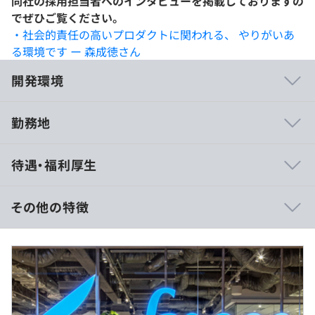
同社の採用担当者へのインタビューを掲載しておりますの
でぜひご覧ください。
・社会的責任の高いプロダクトに関われる、 やりがいあ
る環境です ー 森成徳さん
開発環境
勤務地
■1.新プロダクトへの技術選定からの参画×高速な開発サ
待遇・福利厚生
イクル
freeeはプラットフォーム化を目指し、毎年新サービスを
リリースしています。
その他の特徴
そのため、新サービスの開発に携わることも多く、最適な
技術の選定からプロダクトの立ち上げに挑戦していただく
想定年収：8,000,000円～12,000,000円（ご経験と能力等
ことも多くあります。
に応じて個別に決定いたします）
会計や人事といった複雑なドメインの中で堅牢さと高パフ
ォーマンスの両立が求められる中、毎日デプロイをおこな
・年収800万円の場合
うなどの高速な開発サイクルを実現しています。
月給668,000円（基本給494,000円+みなし労働手当