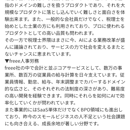
指のドメインの難しさを扱うプロダクトであり、それを大
規模なプロダクトに落とし込んでいく難しさと面白さを体
験出来ます。また、一般的な会社員だけでなく、税理士を
始めとした士業の方にも利用されており、プロに使われる
プロダクトとしての高い品質も問われます。
その一方で税理士界隈はまさに今、AIによる業務改革が盛
んに議論されており、サービスの力で社会を変えるまたと
ないチャンスに恵まれています。
▼freee人事労務
freee社の中で会計と並ぶコアサービスとして、数万の事
業所、数百万の従業員の給与計算を日々支えています。従
業員情報、勤怠、給与、年末調整までカバーするドメイン
的な広さと、そのそれぞれの法制度の深さがあり、難易度
の高い開発を経験できます。同時にそれらを如何にAIで効
率化していくかが問われています。
また事業的にはSaaS単体だけでなくBPO領域にも進出し
ており、昨今のスモールビジネスの人不足という社会課題
にも向き合える、成長余地が著しい分野です。