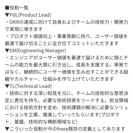
■役割一覧
▼PdL(Product Lead)
・OKRの達成に向けて自身およびチームの技術力・開発力
で実現に導きます
・プロダクト価値向上・事業貢献に拘り、ユーザー価値を
最速で届け切ることに全方位でコミットいただきます
▼EM(Engineering Manager)
・エンジニアがユーザー価値を最速で届けるために個とチ
ームの能力を最大限に引き出し、成長を支援する。単発で
はなく、継続的にユーザー価値を生み出すことができる組
織やカルチャー、仕組みを作り上げていただきます
▼TL(Technical Lead)
・技術に対する深い知見を元に、チームの技術的な意思決
定に責任を持ち、必要な技術投資をリードする。担当領域
における技術方針を定め、技術課題の解決に必要なソリュ
ーションを立案、推進していってもらいます(プロダク
ト、基盤、技術的な横断領域など)
▼こういった役割が今のfreee既存の定義としてあります