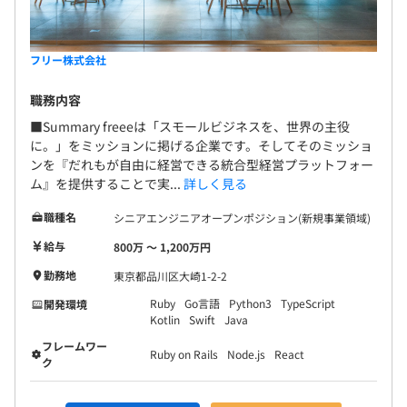
フリー株式会社
職務内容
■Summary freeeは「スモールビジネスを、世界の主役
に。」をミッションに掲げる企業です。そしてそのミッショ
ンを『だれもが自由に経営できる統合型経営プラットフォー
ム』を提供することで実...
詳しく見る
職種名
シニアエンジニアオープンポジション(新規事業領域)
給与
800万 〜 1,200万円
勤務地
東京都品川区大崎1-2-2
Ruby
Go言語
Python3
TypeScript
開発環境
Kotlin
Swift
Java
フレームワー
Ruby on Rails
Node.js
React
ク