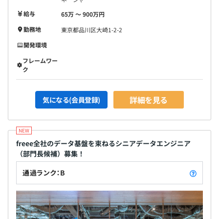
す。
給与
65万 〜 900万円
◆なんでもHackする。みんなが楽しく生産性をあげられ
勤務地
東京都品川区大崎1-2-2
るように。
開発環境
フレームワー
ク
◆社員数
・1,299名（※2023年6月末時点、連結会社の総数）
詳細を見る
気になる(会員登録)
◆エンジニア内のチーム構成
・アプリケーションエンジニア（クラウド会計ソフト
freee / 人事労務freee / 会社設立freee などの開発）
・モバイルエンジニア（iOS / Androidアプリの開発）
freee全社のデータ基盤を束ねるシニアデータエンジニア
・インフラエンジニア（AWSの開発 / 運用・セキュリティ
（部門長候補）募集！
管理 など）
通過ランク：B
・データエンジニア（機械学習を活用したエンジン開発
など）