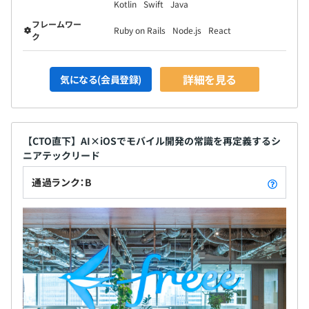
Kotlin
Swift
Java
フレームワー
Ruby on Rails
Node.js
React
ク
詳細を見る
気になる(会員登録)
【CTO直下】AI×iOSでモバイル開発の常識を再定義するシ
ニアテックリード
通過ランク：B