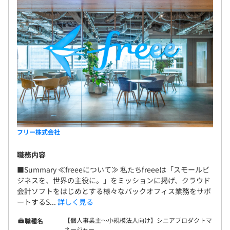
Apache Spark
フリー株式会社
freeeの価値基準に則ってチームで成果を出すことが求め
られます。
職務内容
■Summary ≪freeeについて≫ 私たちfreeeは「スモールビ
◆ユーザーにとって本質的に価値があると自信をもって言
ジネスを、世界の主役に。」をミッションに掲げ、クラウド
えることをする。
会計ソフトをはじめとする様々なバックオフィス業務をサポ
ートするS...
詳しく見る
◆まず、手を動かしアウトプットする。進めながら考え
る。
【個人事業主〜小規模法人向け】シニアプロダクトマ
職種名
◆高い目標を持つ。達成するためにチームでベストをつく
ネージャー