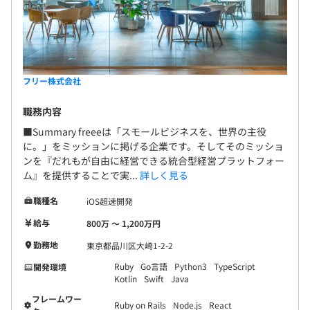
フリー株式会社
職務内容
■Summary freeeは「スモールビジネスを、世界の主役
に。」をミッションに掲げる企業です。そしてそのミッショ
ンを『だれもが自由に経営できる統合型経営プラットフォー
ム』を提供することで実...
詳しく見る
職種名
iOS超速開発
給与
800万 〜 1,200万円
勤務地
東京都品川区大崎1-2-2
Ruby
Go言語
Python3
TypeScript
開発環境
Kotlin
Swift
Java
フレームワー
Ruby on Rails
Node.js
React