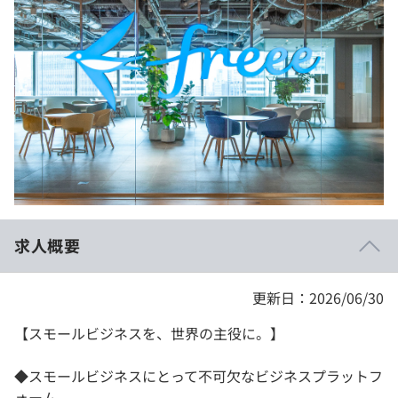
イベント・セミナー
paiza times
再チャレンジ結果一覧
リファレンス
インタビュー
note
就活成功ガイド
プラン
個人向けプラン
法人向けプラン
学校向けプラン
求人概要
契約内容・クーポン
更新日：2026/06/30
【スモールビジネスを、世界の主役に。】
◆スモールビジネスにとって不可欠なビジネスプラットフ
ォーム