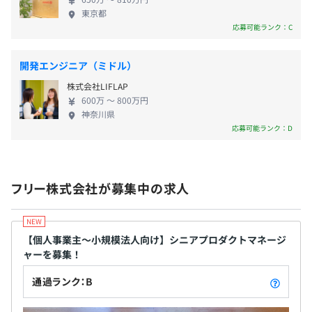
レーの有力ベンチャーキャピタルやシンガポール政
所定の評価制度に基づき年2回の昇給タイミングあり
東京都
・メンター制度あり
府系ファンドなど、グローバルな有力投資家より、チ
応募可能ランク：C
・社内勉強会の開催
ーム、プロダクト、ビジネスモデルを高く評価され
・コードレビュー、ペアプログラミングの実施
ています。 グローバルなベンチャーキャピタルなど
開発エンジニア（ミドル）
から出資を受けながら、freeeは世界レベルのプロダ
社会保険（健康保険、厚生年金、雇用保険、労災保険）
株式会社LIFLAP
クト開発をめざします。スモールビジネスのバックオ
600万 〜 800万円
フィス業務の自動化を目指して、一緒にイノベーシ
神奈川県
MacまたはLinuxマシン。マシンは各自好みのスペックで
ョンを起こし、世の中を変える仲間を歓迎します！
応募可能ランク：D
注文可能。
液晶ディスプレイも併せて支給いたします。
無期雇用
フリー株式会社が募集中の求人
プロジェクトごとに選択、オブジェクト指向、アジャイ
3ヶ月
ル、スクラム、ペアプロ
【個人事業主〜小規模法人向け】シニアプロダクトマネージ
ャーを募集！
通過ランク：B