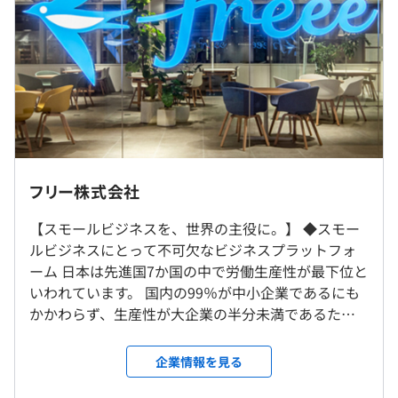
174,000円）
■2.幅広い開発領域×新技術のキャッチアップ
・年収1,200万円の場合
基本的にUX・PMとエンジニアがプロジェクト単位チーム
月給1,001,000円（基本給740,000円+みなし労働手当
を組んで開発をおこないます。
261,000円）
そのためフロントエンド、バックエンドはもちろん、イン
フラ構築までチャレンジできる環境です。
※時間外労働の有無に関わらず月45時間相当分のみなし
ほかにもサービス品質を維持し続けつつ、新しい技術に置
労働手当を支給します
き換えるチャレンジも常におこなっており、会社として新
※休日および深夜労働の割増賃金は別途支給
しい技術を取り入れたり部門を超えた展開に積極的なのが
フリー株式会社
freeeの開発の特徴です。
就業場所の変更範囲
【スモールビジネスを、世界の主役に。】 ◆スモー
＜雇入時＞
■3.仕事×家庭＝両立の実現
ルビジネスにとって不可欠なビジネスプラットフォ
東京拠点 品川区大崎1-2-2 アートヴィレッジ大崎セントラ
CEOやCTOなど経営陣をはじめ、男性マネジャーも多く育
（※
想定年収
は年収提示額を保証するものではありません）
ーム 日本は先進国7か国の中で労働生産性が最下位と
ルタワー21F
休を取得するなど、子育ても仕事も大切にする環境です。
いわれています。 国内の99％が中小企業であるにも
＜変更範囲＞
かかわらず、生産性が大企業の半分未満であるため
会社の事業状況やオフィスの移転等により勤務場所が変更
です。 freeeはこの中小企業の労働生産性を変えるた
となる可能性があります。
専門型裁量労働制（一日みなし8時間勤務）
め、スモールビジネスの働き方を変えるプラットフ
企業情報を見る
休憩時間：60
◆freee会計
ォームを構築します。 会計や人事労務をはじめとし
平均残業時間：無
受動喫煙防止措置に関する事項
http://www.freee.co.jp/