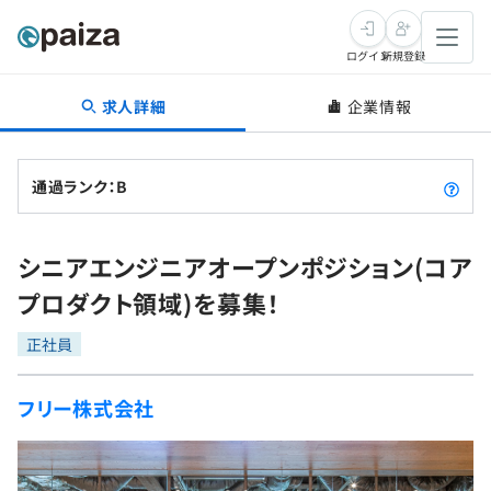
ログイン
新規登録
求人詳細
企業情報
転職・キャリア
未経験転職
求人検索
通過ランク：B
新卒就活
求人検索
インタビュー
シニアエンジニアオープンポジション(コア
学習
求人検索
インタビュー
転職成功ガイド
プロダクト領域)を募集！
本選考
スキルチェック
講座一覧
転職成功ガイド
転職エージェント
正社員
ゲーム・マンガ
インターン
プログラミング言語
問題集
フリー株式会社
メディア
SQL
4択課題
新卒エージェント
paizaとは？
Tech Team Journal
評価結果一覧
ナレッジ