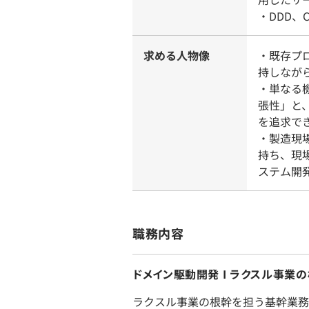
・DDD、C
求める人物像
・既存プ
持しなが
・単なる
張性」と
を追求で
・製造現
持ち、現
ステム開
職務内容
ドメイン駆動開発 I ラクスル事業
ラクスル事業の根幹を担う基幹業務