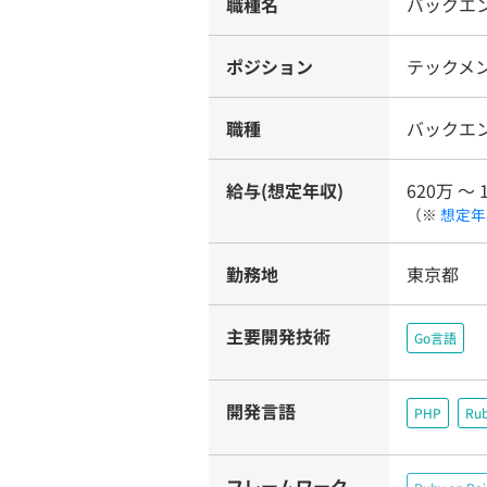
職種名
バックエ
ポジション
テックメ
職種
バックエ
給与(想定年収)
620万 〜 
（※
想定年
勤務地
東京都
主要開発技術
Go言語
開発言語
PHP
Ru
フレームワーク