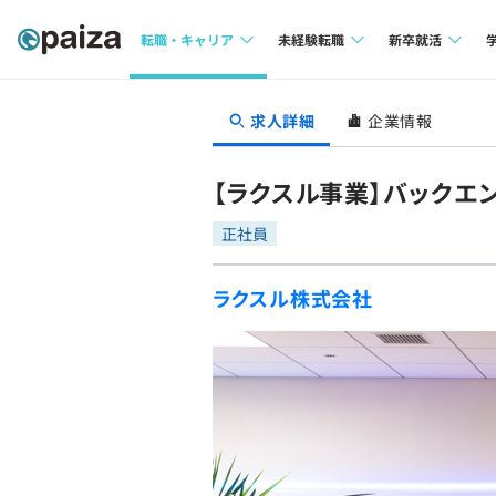
転職・キャリア
未経験転職
新卒就活
求人検索
求人検索
求人検索
求人詳細
企業情報
本選考
インタビュー
インタビュー
インターン
【ラクスル事業】バックエン
転職成功ガイド
転職成功ガイド
正社員
新卒エージェ
転職エージェント
ラクスル株式会社
イベント・セ
インタビュー
就活成功ガイ