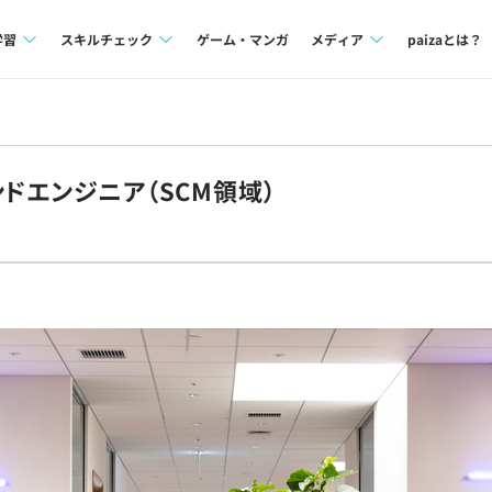
学習
スキルチェック
ゲーム・マンガ
メディア
paizaとは？
講座一覧
プログラミング言語
Tech Team Journal
問題集
SQL
paiza times
ドエンジニア（SCM領域）
4択課題
評価結果一覧
note
ント
ナレッジ
再チャレンジ結果一覧
ミナー
リファレンス
プラン
ド
個人向けプラン
法人向けプラン
学校向けプラン