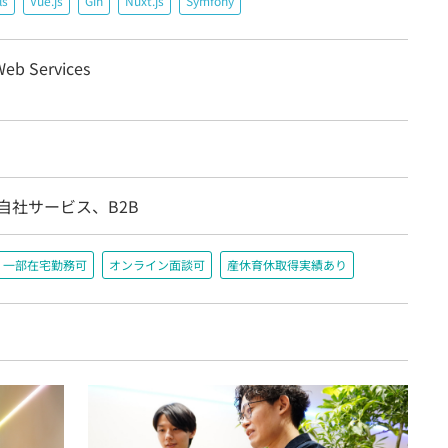
ls
Vue.js
Gin
Nuxt.js
Symfony
eb Services
自社サービス、B2B
一部在宅勤務可
オンライン面談可
産休育休取得実績あり