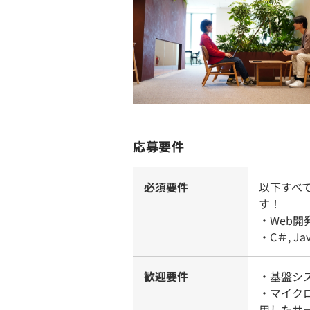
応募要件
必須要件
以下すべ
す！
・Web
・C＃, 
歓迎要件
・基盤シ
・マイクロ
用したサ